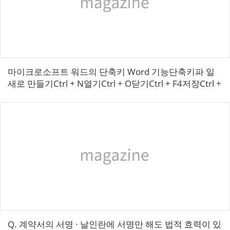
마이크로소프트 워드의 단축키 Word 기능단축키파 일
새로 만들기Ctrl + N열기Ctrl + O닫기Ctrl + F4저장Ctrl +
S다른 이름으로 저장F12인쇄Ctrl + P인쇄 미리보기Ctr...
​Q. 계약서의 서명 · 날인란에 서명만 해도 법적 효력이 있