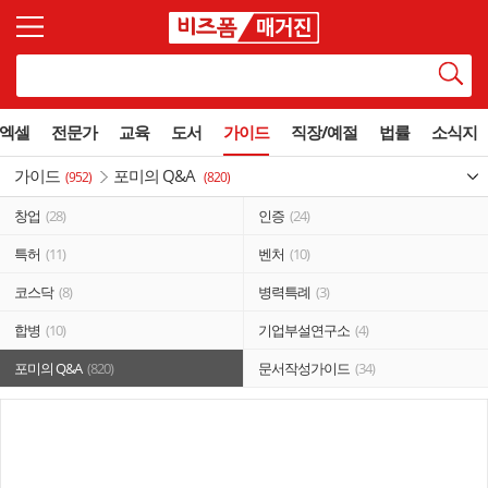
엑셀
전문가
교육
도서
가이드
직장/예절
법률
소식지
가이드
포미의 Q&A
(952)
(820)
창업
(28)
인증
(24)
특허
(11)
벤처
(10)
코스닥
(8)
병력특례
(3)
합병
(10)
기업부설연구소
(4)
포미의 Q&A
(820)
문서작성가이드
(34)