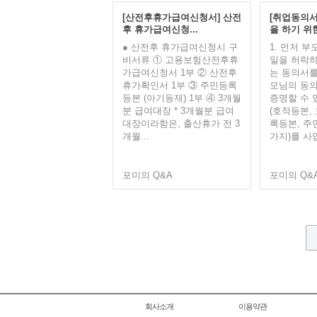
[산전후휴가급여신청서] 산전
[취업동의서
후 휴가급여신청...
을 하기 위한
● 산전후 휴가급여신청시 구
1. 먼저 
비서류 ① 고용보험산전후휴
일을 허락하
가급여신청서 1부 ② 산전후
는 동의서를 
휴가확인서 1부 ③ 주민등록
모님의 동의
등본 (아기등재) 1부 ④ 3개월
증명할 수 
분 급여대장 * 3개월분 급여
(호적등본,
대장이라함은, 출산휴가 전 3
록등본, 주
개월...
가지)를 사업
포미의 Q&A
포미의 Q&
회사소개
이용약관