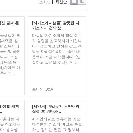
조회순
|
최신순
정산 결과 환
[자기소개서샘플] 잘못된 자
.
기소개서 첨삭 샘...
환급세액이 발
다음의 자기소개서 첨삭 예문
급세액은 원
과 설명을 참고하시기 바랍니
할 소득세에
다. "성실하고 열정을 갖고 책
환급신청 하여
임을 다하자" 의미는 좋으나,
니다. 조정
문맥이 조금 어색합니다. (성
천세목(소득
실하고 열정을 갖고) => "...
세)간에도 가
무자에...
포미의 Q&A
학 생활 계획
[서약서] 비밀유지 서약서의
.
작성 후 위반사...
세울때는 다
● 기업비밀로 분류하는 정보
들을 참고하셔
대부분의 기업이 비밀로 분류
다. 방학생
하는 정보는 일단 그 정보의