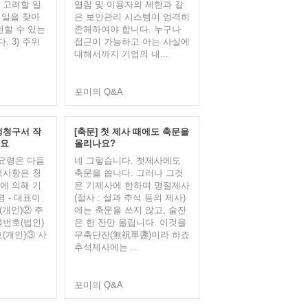
 고려할 일
열람 및 이용자의 제한과 같
 일을 찾아
은 보안관리 시스템이 엄격히
실천할 수 있는
존해하여야 합니다. 누구나
 3) 주위
접근이 가능하고 아는 사실에
대해서까지 기업의 내...
포미의 Q&A
정청구서 작
[축문] 첫 제사 때에도 축문을
세요
올리나요?
요령은 다음
네 그렇습니다. 첫제사에도
적사항은 청
축문을 씁니다. 그러나 그것
에 의해 기
은 기제사에 한하며 명절제사
명 - 대표이
(절사 : 설과 추석 등의 제사)
(개인)② 주
에는 축문을 쓰지 않고, 술잔
록번호(법인)
은 한 잔만 올립니다. 이것을
(개인)③ 사
무축단잔(無祝單盞)이라 하죠
추석제사에는 ...
포미의 Q&A