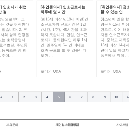
] 연소자가 취업
[취업동의서] 연소근로자는
[취업동의서] 청
 절...
하루에 몇 시간 ...
할 수 있는 연...
부모님으로부터 그
(만15세 이상 만18세 미만)연
청소년이 일을 할
는 것을 허락한다
소근로자의 근로시간은 1일
령은 만15세 이상
받습니다. 2. 부
7시간, 1주일 40시간을 초과
만으로, 이에 해
서와 함께 연령을
하지 못합니다. 만일, 연소근
자를 연소근로자
있는 호적증명서
로자가 동의한다면 하루 1시
다. 중학교 재학
 호적초본, 주민등
간, 일주일에 6시간 이내로
13세 이상 14세
민등록초본 중 한
초과 근로를 할 수 있습니다.
년이 일을 하고자
주에...
또한 ...
동부에서 취직 ...
A
포미의 Q&A
포미의 Q&A
<
1
2
3
4
5
6
7
8
9
10
>
제휴문의
개인정보취급방침
사이트맵