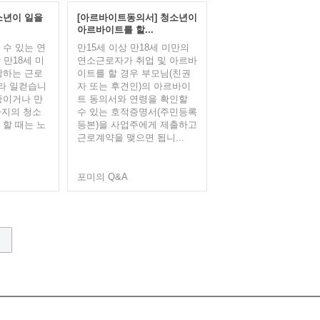
소년이 일을
[아르바이트동의서] 청소년이
아르바이트를 할...
 수 있는 연
만15세 이상 만18세 미만의
 만18세 미
연소근로자가 취업 및 아르바
당하는 근로
이트를 할 경우 부모님(친권
라 일컫습니
자 또는 후견인)의 아르바이
중이거나 만
트 동의서와 연령을 확인할
까지의 청소
수 있는 호적증명서(주민등록
 할 때는 노
등본)을 사업주에게 제출하고
근로계약을 맺으면 됩니...
포미의 Q&A