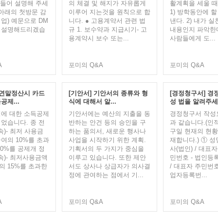
 들어 설명해 주세
의 체결 및 해지가 자유롭게
활계획을 세울 때
. 아래의 첫방문 감
이루어 지는것을 원칙으로 합
1) 방학동안에 할
업) 예문으로 DM
니다. ● 고용계약서 관련 법
낸다. 2) 내가 
 설명해드리겠습
규 1. 보수약과 지급시기- 고
내용인지 파악한다.
용계약시 보수 또는...
사람들에게 도...
A
포미의 Q&A
포미의 Q&A
 연말정산시 카드
[기안서] 기안서의 종류와 형
[경정청구서] 경
공제...
식에 대해서 알...
성 법을 알려주
에 대한 소득공제
기안서에는 예산의 지출을 동
경정청구서 작성
었습니다. 종 전
반하는 안건 등의 승인을 구
과 같습니다.(인
귀속)- 최저 사용금
하는 품의서, 새로운 행사나
구일 현재의 현황
여의 10%를 초과
사업을 시작하기 위한 계획.
재합니다.) ① 성
20%를 공제개 정
기획서의 두 가지가 중심을
사(법인) / 대표자
귀속)- 최저사용금액
이루고 있습니다. 또한 제안
민번호 - 법인등
 15%를 초과한
서도 상사나 상급자가 의사결
/ 대표자 주민번호
정에 관여하는 점에서 기...
업자등록번...
A
포미의 Q&A
포미의 Q&A