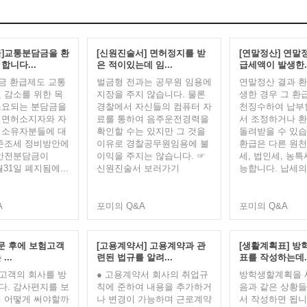
]교통분담금을 환
[신원진술서] 면허정지를 받
[연말정산] 연말
합니다...
은 적이있는데 임...
급세액이 발생한..
금 환급제도 교통
벌금형 전과는 공무원 임용에
연말정산 결과 
 감소를 위한 목
지장을 주지 않습니다. 물론
생한 경우 그 환
소요되는 분담금을
경찰에서 자신들의 컴퓨터 자
천징수하여 납부
전면허소지자와 자
료를 통하여 음주운전경력을
서 조정하거나 
 소유자분들에 대
확인할 수는 있지만 그 것을
돌려받을 수 있습
준조세 정비방안에
이유로 경찰공무원임용에 불
환급은 다른 원
통안전분담금이
이익을 주지는 않습니다. ☞
세, 법인세, 농특
월31일 폐지됨에...
신원진술서 보러가기
능합니다. 납세의
A
포미의 Q&A
포미의 Q&A
방문 후에 보험고객
[고용계약서] 고용계약과 관
[생활계획표] 방
...
련된 법규를 알려...
표를 작성하는데..
 고객의 회사를 방
● 고용계약서 회사의 취업규
방학생할계획을 
. 감사편지를 보
칙에 준하여 내용을 추가하거
음과 같은 상황
 어떻게 써야할까
나 변경이 가능하며 근로계약
서 작성하면 됩니