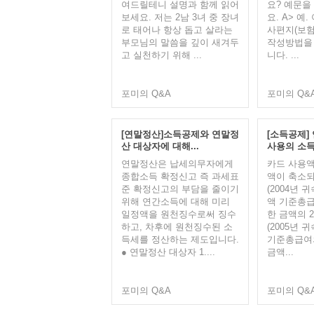
여드릴테니 설명과 함께 읽어
요? 예문을
보세요. 저는 2남 3녀 중 장녀
요. A> 예
로 태어나 항상 돕고 살라는
사편지(보험
부모님의 말씀을 깊이 새겨두
작성방법을
고 실천하기 위해 ...
니다. ...
포미의 Q&A
포미의 Q&
[연말정산]소득공제와 연말정
[소득공제]
산 대상자에 대해...
사용의 소득
연말정산은 납세의무자에게
카드 사용액
종합소득 확정신고 즉 과세표
액이 축소되
준 확정신고의 부담을 줄이기
(2004년 
위해 연간소득에 대해 미리
액 기준총급
일정액을 원천징수로써 징수
한 금액의 
하고, 차후에 원천징수된 소
(2005년 
득세를 정산하는 제도입니다.
기준총급여의
● 연말정산 대상자 1....
금액...
포미의 Q&A
포미의 Q&