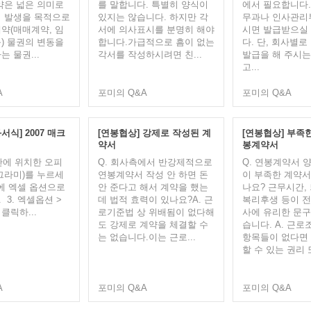
약은 넓은 의미로
를 말합니다. 특별히 양식이
에서 필요합니다.
 발생을 목적으로
있지는 않습니다. 하지만 각
무과나 인사관리
약(매매계약, 임
서에 의사표시를 분명히 해야
시면 발급받으실
) 물권의 변동을
합니다.가급적으로 흠이 없는
다. 단, 회사별로
 물권...
각서를 작성하시려면 친...
발급을 해 주시는
고...
A
포미의 Q&A
포미의 Q&A
식] 2007 매크
[연봉협상] 강제로 작성된 계
[연봉협상] 부족
약서
봉계약서
상단에 위치한 오피
Q. 회사측에서 반강제적으로
Q. 연봉계약서 
그라미)를 누르세
연봉계약서 작성 안 하면 돈
이 부족한 계약서
 하단에 엑셀 옵션으로
안 준다고 해서 계약을 했는
나요? 근무시간,
​ 3. 엑셀옵션 >
데 법적 효력이 있나요?​​A. 근
복리후생 등이 전
클릭하...
로기준법 상 위배됨이 없다해
사에 유리한 문구
도 강제로 계약을 체결할 수
습니다. A. 근로
는 없습니다.이는 근로...
항목들이 없다면
할 수 있는 권리 또
A
포미의 Q&A
포미의 Q&A