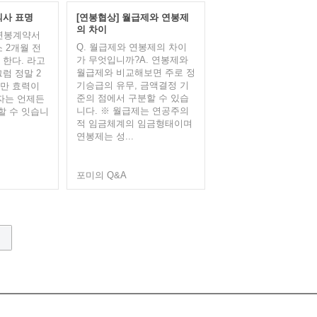
의사 표명
[연봉협상] 월급제와 연봉제
의 차이
 연봉계약서
Q. 월급제와 연봉제의 차이
 2개월 전
가 무엇입니까?​A. 연봉제와
 한다. 라고
월급제와 비교해보면 주로 정
럼 정말 2
기승급의 유무, 금액결정 기
야만 효력이
준의 점에서 구분할 수 있습
로자는 언제든
니다. ※ 월급제는 연공주의
할 수 잇습니
적 임금체계의 임금형태이며
연봉제는 성...
포미의 Q&A