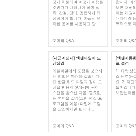
떻게 처분되며 어떻게 이행될
합니다. 계
것인가가 나타나야 하며 정
보면 채권의
확, 간결, 평이, 명료하게 작
하는 채권계
성하여야 합니다. 가급적 명
대차계약 등
확한 용어를 사용하고 당...
목적으로 하는
포미의 Q&A
포미의 Q&
[세금계산서] 엑셀파일에 도
[엑셀자동화서
장삽입
로 설정
엑셀파일에서 도장을 넣으시
​1. 좌측 
는 방법은 아래와 같습니다.
스 단추(동
◎ 한글,워드 파일과 같이 도
요.​​​ 2.
장을 빈용지 (A4등)에 찍어
들어갑니다. 
스캔을 받으신 다음, 필요없
보안센터를 
는 여백을 잘라(그림 편집 프
로그램을 이용) 파일에 그림
을 삽입하시면 됩니다...
포미의 Q&A
포미의 Q&