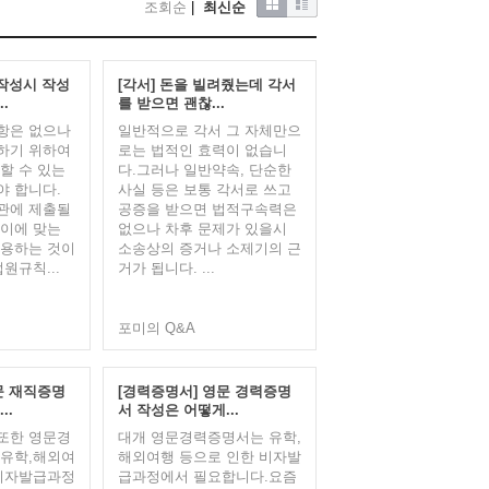
조회순
|
최신순
 작성시 작성
[각서] 돈을 빌려줬는데 각서
.
를 받으면 괜찮...
항은 없으나
일반적으로 각서 그 자체만으
하기 위하여
로는 법적인 효력이 없습니
할 수 있는
다.그러나 일반약속, 단순한
야 합니다.
사실 등은 보통 각서로 쓰고
관에 제출될
공증을 받으면 법적구속력은
 이에 맞는
없으나 차후 문제가 있을시
사용하는 것이
소송상의 증거나 소제기의 근
원규칙...
거가 됩니다. ​...
포미의 Q&A
문 재직증명
[경력증명서] 영문 경력증명
..
서 작성은 어떻게...
또한 영문경
대개 영문경력증명서는 유학,
 유학,해외여
해외여행 등으로 인한 비자발
 비자발급과정
급과정에서 필요합니다.요즘