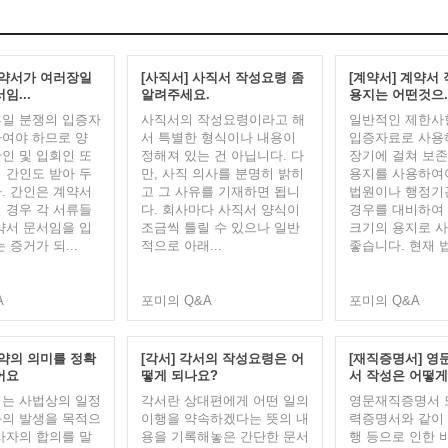
계약서가 여러장일
[사직서] 사직서 작성요령 좀
[계약서] 계약서
임...
알려주세요.
용지는 어떤것으..
일 분쟁의 입증자
사직서의 작성요령이라고 해
일반적인 제한사
여야 하므로 양
서 특별한 형식이나 내용이
입증자료로 사용
인 및 입회인 또
정해져 있는 건 아닙니다. ​다
장기에 걸쳐 보존
 간인도 받아 두
만, 사직 의사를 분명히 밝히
용지를 사용하여
. 간인은 계약서
고 그 사유를 기재하면 됩니
법원이나 행정기
 경우 각 서류들
다. 회사마다 사직서 양식이
경우를 대비하여
약서 문서임을 입
조금씩 틀릴 수 있으나 일반
크기의 용지로 
 증거가 되...
적으로 아래...
좋습니다. 현재 법
A
포미의 Q&A
포미의 Q&A
계약의 의미를 정확
[각서] 각서의 작성요령은 어
[재직증명서] 영
어요
떻게 되나요?
서 작성은 어떻게.
는 사법상의 일정
각서란 상대편에게 어떤 일의
영문재직증명서 
의 발생을 목적으
이행을 약속하겠다는 뜻의 내
력증명서와 같이
사자의 합의를 말
용을 기록해놓은 간단한 문서
행 등으로 인한