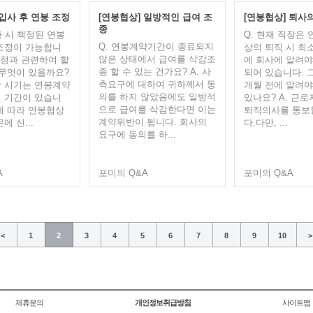
 입사 후 연봉 조정
[연봉협상] 일방적인 급여 조
[연봉협상] 퇴사
종
사 시 책정된 연봉
Q. 현재 직장은
Q. 연봉계약기간이 종료되지
조정이 가능합니
상의 퇴직 시 최소
않은 상태에서 급여를 삭감조
조정과 관련하여 할
에 회사에 알려야
종 할 수 있는 건가요? A. 사
 무엇이 있을까요?
되어 있습니다. 그
측요구에 대하여 귀하께서 동
상 시기는 연봉계약
개월 전에 알려
의를 하지 않았음에도 일방적
 기간이 있습니
있나요? A. 근
으로 급여를 삭감한다면 이는
에 따라 연봉협상
퇴직의사를 통보
계약위반이 됩니다. 회사의
에 신...
다.다만, ...
요구에 동의를 하...
A
포미의 Q&A
포미의 Q&A
<
1
2
3
4
5
6
7
8
9
10
>
제휴문의
개인정보취급방침
사이트맵