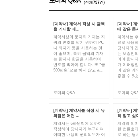
포미의 Q&A
(전체
797
건)
[계약서] 계약서 작성 시 금액
[계약서] 
을 기재할 때...
때 같은 문서
계약서상의 문자의 기재는 자
계약서는 후
귀의 변조를 막기 위하여 PC
료로 사용하
나 타자기 등을 사용하는 것
당사자의 간
이 좋으며, 특히 금액의 기재
는 보증인의
는 한자나 한글을 사용하여
어야 합니다
변조를 막아야 합니다. 또 "금
가 여러장일
500만원"으로 하지 않고 &...
이 같은 계
증할 수 있는
포미의 Q&A
포미의 Q&
[계약서] 계약서를 작성 시 유
[계약서] 
의점은 어떤 ...
히 알고 싶
계약서는 6하원칙에 의하여
계약의 의미
작성하여 당사자가 누구이며
한 법률효과
어떠한 내용의 권리의무가 어
로 하는 당