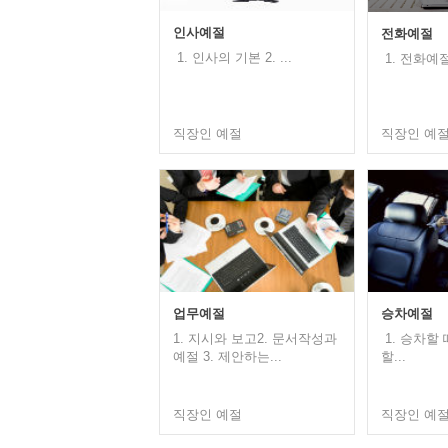
인사예절
전화예절
​ 1. 인사의 기본​ 2. ...
​ 1. 전화예
직장인 예절
직장인 예
업무예절
승차예절
1. 지시와 보고2. 문서작성과
1. 승차할 
예절 3. 제안하는...
할...
직장인 예절
직장인 예