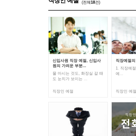
직장인 예절
(전체
18
건)
신입사원 직장 예절, 신입사
직장예절의
원의 가려운 부분...
1. 직장예절
물 마시는 것도, 화장실 갈 때
예...
도 눈치가 보이는 ...
직장인 예절
직장인 예