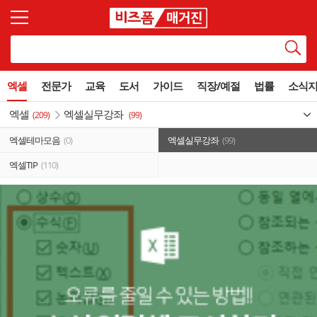
엑셀
전문가
교육
도서
가이드
직장/예절
법률
소식
엑셀
엑셀실무강좌
(209)
(99)
엑셀테마모음
(0)
엑셀실무강좌
(99)
엑셀TIP
(110)