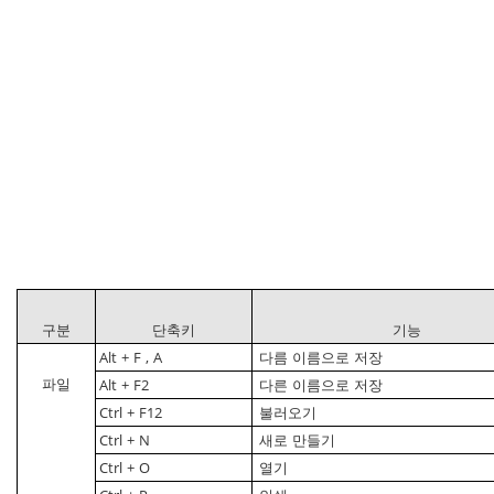
구분
단축키
기능
Alt
+
F
,
A
다름
이름으로
저장
파일
Alt
+
F2
다른
이름으로
저장
Ctrl
+
F12
불러오기
Ctrl
+
N
새로
만들기
Ctrl
+
O
열기