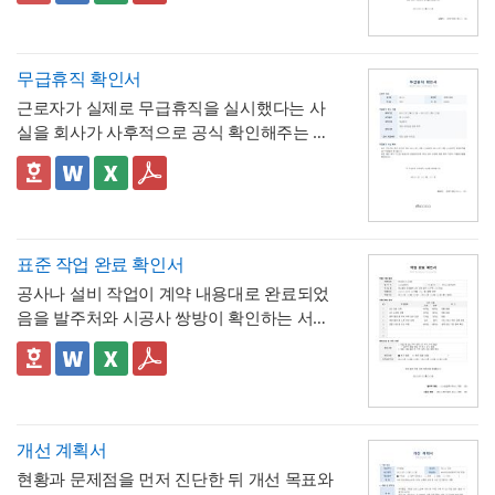
테이션 자료, 사내 교육 매뉴얼, 스터디·워크
양한 주제로 응용 가능합니다.
▪️ 코럴 레드와 블랙의 경쾌한 컬러 조합 덕분
시간이 얼마의 연차에 해당하는지 즉시 확인
- 시간단위 연차 환산 기준표를 1시간부터 8
숍 자료까지 다양한 문서를 보기 쉽게 제작할
에 발표 자료를 만들 때 친근하면서도 세련된
할 수 있는 것이 특징입니다.
시간까지 표로 제시해, "몇 시간을 쓰면 연차
수 있습니다. 대학교의 신입생 대상 실무교육
인상을 남길 수 있습니다.
며칠에 해당하는지"를 신청서 자체에서 바로
- 사용시간을 "14:00~16:00(총 2시간)"처럼
무급휴직 확인서
안내, 기업의 신입사원 온보딩 자료, 동아리·
* 해당 템플릿에 사용된 폰트는 [ Pretendard
계산·검증 가능
시작·종료 시각과 총 시간을 함께 기재하도록
학회의 오리엔테이션 자료, 교육기관의 커리
] 입니다.
근로자가 실제로 무급휴직을 실시했다는 사
해, 반차보다 세분화된 시간 단위로 병원 진
- "회사의 소정근로시간에 따라 차감기준은
큘럼 소개 등 실무에 필요한 내용을 효과적으
폰트가 없을 경우 기본 폰트로 보입니다.
* 폰트는 따로 제공되지 않으므로 다운로드
실을 회사가 사후적으로 공식 확인해주는 증
료, 관공서 방문 등 짧은 용무에 유연하게 대
달라질 수 있음"이라는 단서를 명시해, 하루 8
로 정리할 수 있으며, 대학교·기업 인사팀·교
및 변경하여 사용하시기 바랍니다.
명서입니다. 휴직원(신청서)이 사전 승인 절차
응
시간 근무가 아닌 사업장에서도 환산 기준을
- 업무 특이사항란을 별도로 두어, 시간단위
육기관·동아리 및 학회 등 다양한 분야에서 활
를 위한 문서라면, 이 확인서는 이미 실시된
📣 이 서식의 구성 특징
조정해 적용할 수 있음을 안내
연차 사용으로 인해 발생할 수 있는 업무 공백
용하기 좋습니다. 특히 젊고 트렌디한 감각으
파워포인트 > 배경템플릿 > 비즈니스/금융
무급휴직의 기간과 무급 여부를 사후에 증명
1. 휴직기간과 별도로 휴직일수(총 ○○일간)를
이나 회의 일정 조율 여부를 함께 기록
로 신입 구성원의 눈길을 끌어야 하는 담당자
배경템플릿 12P
하는 최종 확인 문서라는 점이 특징입니다.
명시해, 실제 무급으로 처리된 정확한 일수를
📣 시간단위 환산 기준 적용 시 참고할 점
에게 추천하는 템플릿입니다.
한눈에 확인할 수 있도록 함
2. "급여 지급여부 : 무급(급여 미지급)"이라는
표에 제시된 환산 기준은 1일 8시간(주 40시
표준 작업 완료 확인서
항목을 별도로 명시해, 이 휴직이 유급이 아닌
간) 근무를 전제로 한 것이므로,
소정근로시간
공사나 설비 작업이 계약 내용대로 완료되었
무급으로 처리되었음을 문서상 명확히 못박
3. "회사 내부 규정에 따른 휴직 기준이 적용
이 다른 사업장이라면 이 기준을 그대로 적용
음을 발주처와 시공사 쌍방이 확인하는 서식
음
되었음을 확인한다"는 문구로, 이 무급휴직이
하지 않도록 유의
해야 합니다. 예를 들어 소정
입니다. 작업항목별로 계획 수량과 완료 수량
임의가 아니라 회사의 정식 내부 규정 절차를
4. 확인자(경영지원팀 담당자)의 서명과 회사
근로시간이 7시간인 사업장이라면 1시간당
을 나란히 대조하고, 하자 여부와 하자보증기
✅ 계획 대비 완료 수량 검증 및 하자 확인 관
거쳐 승인·실시되었음을 명시
직인으로 마무리해, 근로자가 이 문서를 대외
연차 환산 비율이 0.125일이 아닌 약 0.143일
간을 명시하는 구조로 되어 있어, 준공 시점의
련 참고할 점
기관에 제출할 수 있는 공식 증명서로서의 효
(1/7)로 달라지므로, 인사 담당자는 자사의 취
이행 완료 여부를 세부 항목까지 투명하게 검
계획과 완료 수량이 일치하지 않는 항목이 있
력을 갖추도록 구성
💡 작성 팁
업규칙이나 단체협약에 명시된 소정근로시간
증할 수 있는 것이 특징입니다.
다면 반드시 비고란에 그 사유(예 : 설계 변경,
무급휴직 확인서는
휴직기간과 일수를 정확
개선 계획서
을 기준으로 별도의 환산표를 마련해두는 것
현장 여건상 수량 조정 등)를 구체적으로 기재
히 계산해 기재
하는 것이 가장 중요합니다. 휴
현황과 문제점을 먼저 진단한 뒤 개선 목표와
이 정확합니다. 또한 법정 연차휴가는 원칙적
해야 하며, 임의로 수량을 맞춰 기재하는 일이
💡 작성 팁