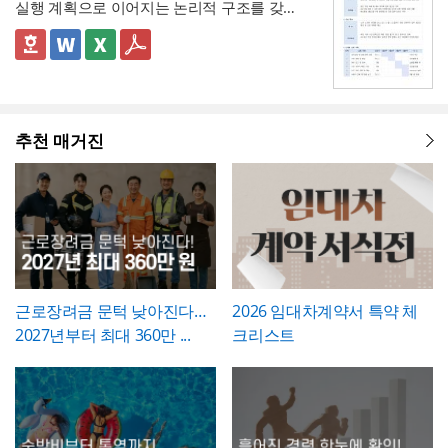
직 시작일과 종료일을 실제 승인된 휴직원 내
실행 계획으로 이어지는 논리적 구조를 갖춘
으로 1일 단위 사용이 기본이며, 시간단위 사
없도록 해야 합니다. 하자여부를 "하자 없
작업 완료 확인서는
계획과 완료의 정확한 대
용과 정확히 대조하고, 총 휴직일수는 달력상
업무 개선 보고서입니다. 개선분야를 IT·전산,
용은 법적 의무사항이 아니라 회사가 취업규
음"으로 확인하는 경우에도 하자보증기간 내
조가 가장 중요
하므로, 현장 실사를 통해 실제
실제 일수를 정확히 세어 기재해야 이후 급여
업무 프로세스, 안전, 품질 등으로 체크박스
👔 이 서식의 구성 특징
칙 등을 통해 자율적으로 도입하는 제도이므
에 새로운 하자가 발견될 수 있으므로, 이 확
완료된 개소·수량을 정확히 확인한 뒤 계획 수
나 4대보험 정산 시 오류가 발생하지 않습니
구분하고, 단계별 실행 계획을 주차별 간트차
- 개선분야를 IT·전산, 업무 프로세스, 안전, 품
로, 도입 여부와 세부 기준은 사내 규정에 명
인서가 하자보증기간 이후의 책임까지 면제
량과 나란히 기재하시기 바랍니다. 만약 계획
다. 휴직사유는 근로자의 개인정보 보호를 고
트 형태로 시각화한 것이 특징입니다.
질, 기타로 체크박스 구분해, 다양한 부서의
확히 정해두는 것이 바람직합니다.
하는 것은 아니라는 점을 발주처와 시공사 모
과 완료 수량이 다른 항목이 있다면 반드시 비
려해 과도하게 상세한 내용보다는 "개인 사
개선 과제를 하나의
- 현황 및 문제점 섹션을 현황과 문제점으로
표준 양식으로 통일 관리
두 명확히 인지하고 있어야 합니다.
고란에 그 사유를 구체적으로 남겨, 나중에 왜
정" 등 적정 수준으로 기재하는 것이 일반적이
가능
나누어 구성해, 단순 현상 나열이 아니라
추천 매거진
왜
수량 차이가 발생했는지 근거를 확인할 수 있
며, 필요한 경우에만 구체적인 사유를 명시하
개선이 필요한지 논리적 인과관계를 명확히
- 개선 목표와 기대효과를 구분해, 무엇을 이
도록 하는 것이 중요합니다. 특이사항란에는
는 것이 좋습니다. 이 확인서를 발급한 이후에
제시
룰 것인지(목표)와 그 결과 무엇이 좋아지는지
작업 중 발견된 예상치 못한 사항(부식, 노후
는 반드시 4대보험 관련 신고(납부예외 신청
(효과)를 별도로 서술함으로써 보고받는 결재
- 단계별 실행 계획표에 담당자와 주차별 일정
배선 등)과 그에 대한 처리 결과를 함께 기록
등)가 함께 이루어졌는지 확인하고, 급여대장
권자가
(0월0주~0월0주)을 매트릭스 형태로 배치해,
투자 대비 효과를 판단
하기 쉽도록 구
해, 계약 범위를 벗어난 추가 작업이 있었다면
에도 해당 기간이 무급으로 정확히 반영되었
성
각 실행 단계가 언제 진행되는지
- 예산(안)을 부가세 포함 금액으로 상단에 명
간트차트처
그 사실과 처리 근거를 명확히 남겨두시기 바
는지 재차 점검하시기 바랍니다.
럼 시각적으로 확인
시해, 개선 계획의 실행 가능성을
가능
예산 규모
랍니다. 하자여부는 실제 현장 점검 결과에 따
측면에서도 함께 검토
할 수 있도록 함
라 정확히 체크하고, 하자가 있는 경우에는 내
근로장려금 문턱 낮아진다…
2026 임대차계약서 특약 체
💡 작성 팁
용을 구체적으로 기재해 향후 보수 책임의 근
2027년부터 최대 360만 ...
크리스트
개선 계획서는
현황과 문제점을 최대한 구체
거로 삼을 수 있도록 하는 것이 좋습니다. 마
적인 수치로 제시하는 것이 설득력의 핵심
입
지막으로 발주처와 시공사 양측의 서명은 실
니다. "노후화되었다", "느리다"처럼 막연한
제 현장 검수에 참여한 담당자가 직접 하도록
표현 대신 실제 사용연수, 장애 발생 빈도, 소
하여, 이 확인서가 형식적 서류가 아니라 실질
요 시간 등 정량적 근거를 제시하면 개선의 필
적인 검증을 거친 문서로서의 효력을 갖도록
요성이 훨씬 명확하게 전달됩니다. 개선 목표