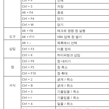
Ctrl
+
P
인쇄
Ctrl
+
S
저장
Alt
+
F4
종료
Ctrl
+
F4
닫기
Ctrl
+
W
닫기
Alt
+
F8
매크로
명령
창
실행
도구
Alt
+
F11
VBA
입력
창
열기
Alt
+
↓
목록에서
선택
삽입
Ctrl
+
F3
이름
정의
Ctrl
+
K
하이퍼링크
삽입
Ctrl
+
F9
창
내리기
창
Ctrl
+
F5
창
축소
Ctrl
+
F10
창
확대
Ctrl
+
2
굵게
/
취소
서식
Ctrl
+
B
굵게
/
취소
Ctrl
+
3
기울임꼴
/
취소
Ctrl
+
I
기울임꼴
/
취소
Ctrl
+
4
밑줄
/
취소