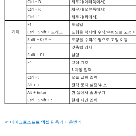
Ctrl
+
D
채우기(아래쪽에서)
Ctrl
+
R
채우기(오른쪽에서)
Ctrl
+
′
채우기(위에서)
F1
도움말
기타
Ctrl
+
Shift
+
드래그
도형을
복사해
수직/수평으로
고정
Shift
+
마우스
도형을
수직/수평으로
고정
이동
F7
맞춤법
검사
Shift
+
F1
설명
F4
고정
기호
$
자동
입력
Ctrl
+
;
오늘
날짜
입력
Alt
+
＋
전각
문자
설정/취소
Alt
+
Enter
한
셀에서
줄바꾸기
Ctrl
+
Shift
+
:
현재
시간
입력
☞ 마이크로소프트 엑셀 단축키 다운받기