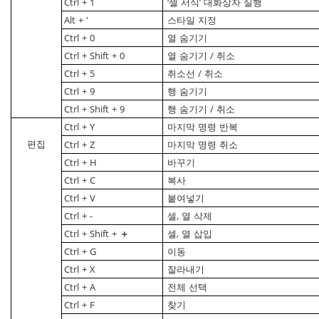
Ctrl
+
1
‘셀
서식’
대화상자
실행
Alt
+
′
스타일
지정
Ctrl
+
0
열
숨기기
Ctrl
+
Shift
+
0
열
숨기기
/
취소
Ctrl
+
5
취소선
/
취소
Ctrl
+
9
행
숨기기
Ctrl
+
Shift
+
9
행
숨기기
/
취소
Ctrl
+
Y
마지막
명령
반복
편집
Ctrl
+
Z
마지막
명령
취소
Ctrl
+
H
바꾸기
Ctrl
+
C
복사
Ctrl
+
V
붙여넣기
Ctrl
+
-
셀,
열
삭제
Ctrl
+
Shift
+
＋
셀,
열
삽입
Ctrl
+
G
이동
Ctrl
+
X
잘라내기
Ctrl
+
A
전체
선택
Ctrl
+
F
찾기