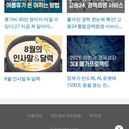
관리하시기 바랍니다.
는 문제점에서 언급한 리스크가 해소되는 방
향으로 구체적으로 서술하고, 기대효과는 가
능한 한 수치화(업무시간 단축 몇 시간, 만족
휴가비 40만 원까지 아낄 수
흩어진 경력 한눈에 확인! 고
도 개선 등)해 목표와의 인과관계가 드러나도
있다고? 지금 꼭 알아야...
용24 통합경력증명 서비스...
록 작성하는 것이 좋습니다.
정부가 반도체, AI, 로봇에
8월 인사말 & 달력
1500조 원을 쏟는 진...
이용약관
개인정보 처리방침
PC버전
© Bizforms Corp.