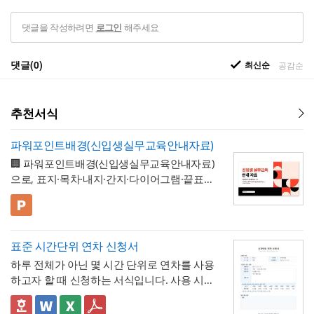
댓글을 작성하려면
해주세요
로그인
댓글(0)
최신순
공감순
추천서식
파워포인트배경(신입생실무교육안내자료)
🏢 파워포인트배경(신입생실무교육안내자료)
으로, 표지·목차·내지·간지·다이어그램·끝표지
로 구성된 비즈니스 프레젠테이션 템플릿입
니다. 코럴 레드·블랙·크림 컬러와 원형 그래
💡 사용 꿀팁
픽을 모듈처럼 조합한 팝아트풍 디자인으로,
▪️ 신입생 실무교육 안내 자료뿐만 아니라 신
딱딱하지 않으면서도 세련된 느낌으로 정보
입사원 온보딩 자료, 오리엔테이션 자료, 워크
표준 시간단위 연차 신청서
를 전달할 수 있도록 디자인되었습니다. 밝고
숍 안내서 등으로 다양하게 활용할 수 있습니
▪️ 다이어그램 페이지를 활용하면 교육 커리큘
하루 전체가 아닌 몇 시간 단위로 연차를 사용
경쾌한 톤으로 구성되어 있어 신입 구성원을
다.
럼, 진행 일정, 단계별 프로세스 등을 한눈에
하고자 할 때 신청하는 서식입니다. 사용 시간
대상으로 하는 자료에 특히 잘 어울리며, 신입
보기 쉽게 정리할 수 있습니다.
▪️ 문구와 이미지 교체만으로 대학 신입생 가이
을 연차 일수로 환산하는 기준표를 계약서 자
생·신입사원 실무교육 안내 자료부터 오리엔
드북, 사내 교육 자료, 동아리 소개 자료 등 다
체에 포함하고 있어, 신청자와 승인자 모두 몇
✅ 이 서식의 구성 특징