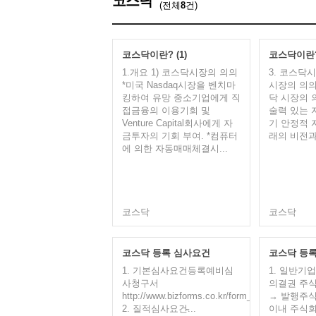
코스닥
(전체
8
건)
코스닥이란? (1)
코스닥이란? 
1.개요 ​1) 코스닥시장의 의의
​3. 코스닥
*미국 Nasdaq시장을 벤치마
시장의 의의와
킹하여 유망 중소기업에게 직
닥 시장의 
접금융의 이용기회 및
술력 있는 
Venture Capital회사에게 자
기 안정적 
금투자의 기회 부여. *컴퓨터
래의 비전과
에 의한 자동매매체결시...
코스닥
코스닥
코스닥 등록 심사요건
코스닥 등
1. 기본심사요건​​​​등록예비심
1. 일반기
사청구서
의결권 주식
http://www.bizforms.co.kr/form_view/form_371
→ 발행주식
2. 질적심사요건​̴...
이내 주식회