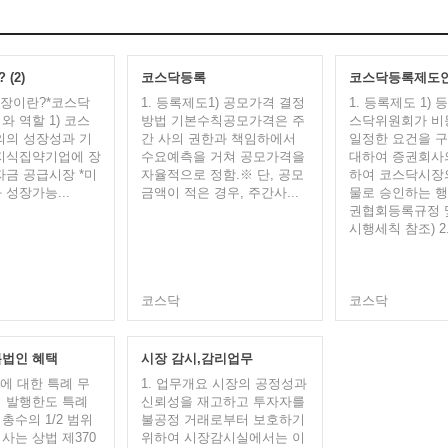
(2)
코스닥등록
코스닥등록제도
시장이란?​​*코스닥
1. 등록제도​​​1) 공모가격 결정
1. 등록제도 1)
 역할​ 1) 코스
방법 기본수칙공모가격은 주
스닥위원회가 비
의의 성장성과 기
간 사의 권한과 책임하에서
일정한 요건을 
지식집약기업에 장
수요예측을 거쳐 공모가격을
대하여 증권회사
자금 공급시장 *미
자율적으로 정함. ※ 단, 공모
하여 코스닥시장
 성장가능...
금액이 적은 경우, 주간사...
물로 승인하는 행
권협회등록규정 
시행세칙 참조) 2.
코스닥
코스닥
록법인 혜택
시장 감시,감리업무
업에 대한 특례 무
1. 업무개요 시장의 공정성과
 발행한도 특례
신뢰성을 재고하고 투자자를
68.asp
총수의 1/2 범위
불공정 거래로부터 보호하기
사는 상법 제370
위하여 시장감시실에서는 이