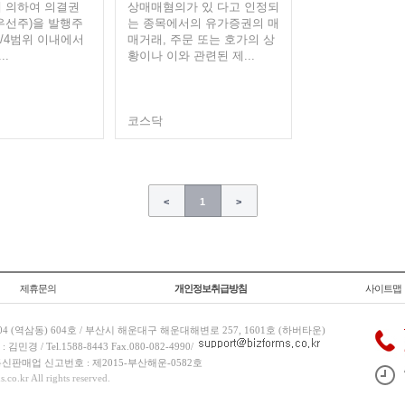
 의하여 의결권
상매매혐의가 있 다고 인정되
우선주)을 발행주
는 종목에서의 유가증권의 매
1/4범위 이내에서
매거래, 주문 또는 호가의 상
.
황이나 이와 관련된 제...
코스닥
<
1
>
제휴문의
개인정보취급방침
사이트맵
 (역삼동) 604호 / 부산시 해운대구 해운대해변로 257, 1601호 (하버타운)
 / Tel.1588-8443 Fax.080-082-4990/
/ 통신판매업 신고번호 : 제2015-부산해운-0582호
co.kr All rights reserved.