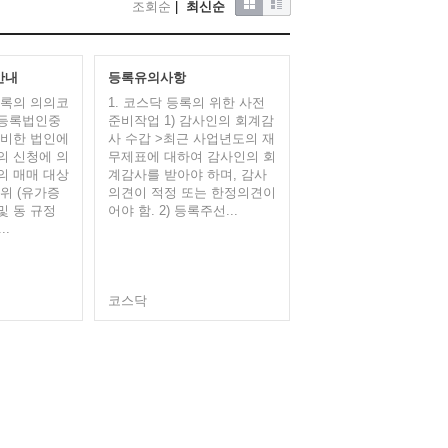
조회순
|
최신순
안내
등록유의사항
 등록의 의의코
1. 코스닥 등록의 위한 사전
등록법인중
준비작업 1) 감사인의 회계감
구비한 법인에
사 수갑 >최근 사업년도의 재
의 신청에 의
무제표에 대하여 감사인의 회
의 매매 대상
계감사를 받아야 하며, 감사
위 (유가증
의견이 적정 또는 한정의견이
및 동 규정
어야 함. 2) 등록​주선...
..
코스닥