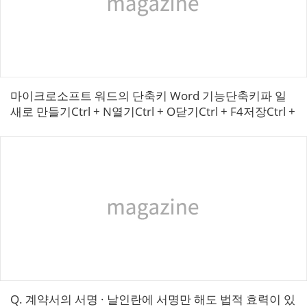
마이크로소프트 워드의 단축키 Word 기능단축키파 일
새로 만들기Ctrl + N열기Ctrl + O닫기Ctrl + F4저장Ctrl +
S다른 이름으로 저장F12인쇄Ctrl + P인쇄 미리보기Ctr...
​Q. 계약서의 서명 · 날인란에 서명만 해도 법적 효력이 있