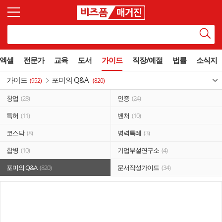
엑셀
전문가
교육
도서
가이드
직장/예절
법률
소식지
가이드
포미의 Q&A
(952)
(820)
창업
(28)
인증
(24)
특허
(11)
벤처
(10)
코스닥
(8)
병력특례
(3)
합병
(10)
기업부설연구소
(4)
포미의 Q&A
(820)
문서작성가이드
(34)