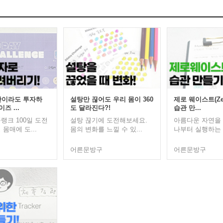
만이라도 투자하
설탕만 끊어도 우리 몸이 360
제로 웨이스트(Zer
즈 ...
도 달라진다?!
습관 만...
랭크 100일 도전
설탕 끊기에 도전해보세요.
아름다운 자연을
몸매에 도...
몸의 변화를 느낄 수 있...
나부터 실행하는 
어른문방구
어른문방구