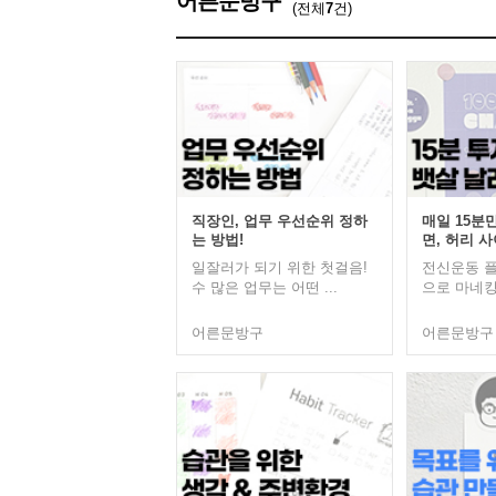
어른문방구
(전체
7
건)
직장인, 업무 우선순위 정하
매일 15분
는 방법!
면, 허리 사이
일잘러가 되기 위한 첫걸음!
전신운동 플
수 많은 업무는 어떤 ...
으로 마네킹 
어른문방구
어른문방구