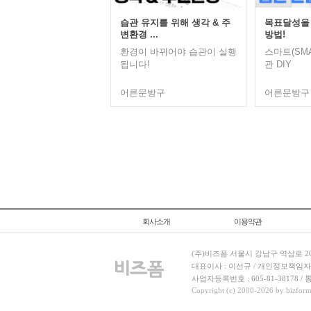
습관 유지를 위해 생각 & 주
목표달성을 
변환경 ...
방법!
환경이 바뀌어야 습관이 실행
스마트(SM
됩니다!
관 DIY
어른문방구
어른문방구
회사소개
이용약관
(주)비즈폼 서울시 강남구 역삼로 204
대표이사 : 이선규 / 개인정보책임자 : 김민경
사업자등록번호 : 605-81-38178 
Copyright (c) 2000-2026 by bizforms.