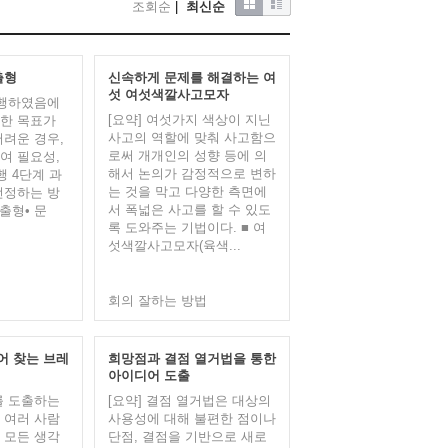
조회순
|
최신순
출형
신속하게 문제를 해결하는 여
섯 여섯색깔사고모자
진행하였음에
[요약] 여섯가지 색상이 지닌
렷한 목표가
사고의 역할에 맞춰 사고함으
어려운 경우,
로써 개개인의 성향 등에 의
여 필요성,
해서 논의가 감정적으로 변하
행 4단계 과
는 것을 막고 다양한 측면에
선정하는 방
서 폭넓은 사고를 할 수 있도
출형• 문
록 도와주는 기법이다. ■ 여
섯색깔사고모자(육색...
회의 잘하는 방법
어 찾는 브레
희망점과 결점 열거법을 통한
아이디어 도출
를 도출하는
[요약] 결점 열거법은 대상의
 여러 사람
사용성에 대해 불편한 점이나
 모든 생각
단점, 결점을 기반으로 새로