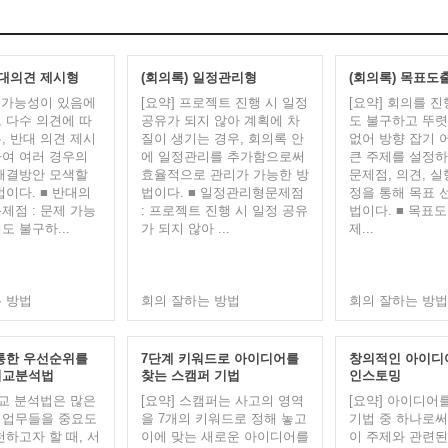
반대의견 제시형
(회의록) 일정관리형
(회의록) 목표도
제 가능성이 있음에
[요약] 프로젝트 진행 시 일정
[요약] 회의를 
 다수 의견에 따
공유가 되지 않아 계획에 차
도 불구하고 뚜
, 반대 의견 제시
질이 생기는 경우, 회의록 안
없어 방향 잡기 
여 여러 경우의
에 일정관리를 추가함으로써
큰 주제를 설정하
해결방안 모색할
효율적으로 관리가 가능한 방
문제점, 의견, 실
법이다. ■ 반대의
법이다. ■ 일정관리형문제점
정을 통해 목표 
제점 : 문제 가능
: 프로젝트 진행 시 일정 공유
법이다. ■ 목표도
도 불구하...
가 되지 않아 ...
제...
 방법
회의 잘하는 방법
회의 잘하는 방법
통한 우선순위를
7단계 키워드로 아이디어를
창의적인 아이디
비교분석법
찾는 스캠퍼 기법
인스토밍
비교 분석법은 많은
[요약] 스캠퍼는 사고의 영역
[요약] 아이디어
 업무들을 중요도
을 7개의 키워드로 정해 놓고
기법 중 하나로써
천하고자 할 때, 서
이에 맞는 새로운 아이디어를
이 주제와 관련된