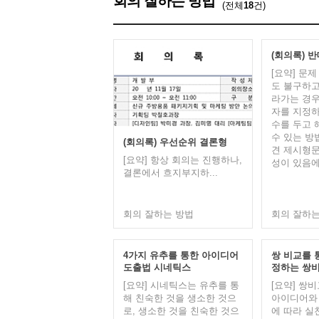
회의 잘하는 방법
(전체
18
건)
(회의록) 
[요약] 문
도 불구하고
라가는 경우
자를 지정하
수를 두고 
수 있는 방
(회의록) 우선순위 결론형
견 제시형문
[요약] 항상 회의는 진행하나,
성이 있음에
결론에서 흐지부지하...
회의 잘하는 방법
회의 잘하는
4가지 유추를 통한 아이디어
쌍 비교를 
도출법 시네틱스
정하는 쌍
[요약] 시네틱스는 유추를 통
[요약] 쌍
해 친숙한 것을 생소한 것으
아이디어와
로, 생소한 것을 친숙한 것으
에 따라 실