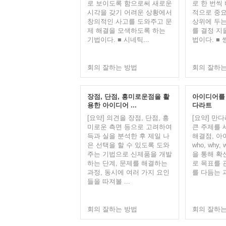
로 보이도록 함으로써 새로운
로 한 번씩
시각을 갖기 어려운 상황에서
적으로 중요
창의적인 사고를 도와주고 문
상위에 두는
제 해결을 모색하도록 하는
를 결정 지
기법이다. ■ 시네틱...
법이다. ■ 쌍
회의 잘하는 방법
회의 잘하는
장점, 단점, 흥미로운점을 활
아이디어를 
용한 아이디어 ...
다라트
[요약] 의견을 장점, 단점, 흥
[요약] 만
미로운 측면 등으로 고려하여
큰 주제를 
득과 실을 분석한 후 제일 나
해결점, 아
은 선택을 할 수 있도록 도와
who, why, 
주는 기법으로 신제품을 개발
을 통해 확
하는 단계, 문제를 해결하는
로 목표를 
과정, 동시에 여러 가지 요인
를 다듬는 
들을 따져볼 ...
회의 잘하는 방법
회의 잘하는