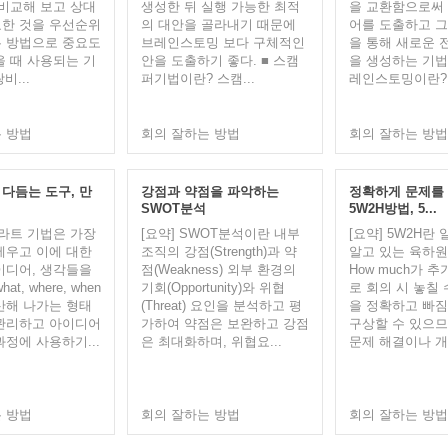
 비교해 보고 상대
생성한 뒤 실행 가능한 최적
을 교환함으로써
한 것을 우선순위
의 대안을 골라내기 때문에
어를 도출하고 
 방법으로 중요도
브레인스토밍 보다 구체적인
을 통해 새로운 
을 때 사용되는 기
안을 도출하기 좋다. ■ 스캠
을 생성하는 기법이
비...
퍼기법이란? 스캠...
레인스토밍이란? 
 방법
회의 잘하는 방법
회의 잘하는 방법
다듬는 도구, 만
강점과 약점을 파악하는
정확하게 문제를
SWOT분석
5W2H방법, 5...
다라트 기법은 가장
[요약] SWOT분석이란 내부
[요약] 5W2H란
세우고 이에 대한
조직의 강점(Strength)과 약
알고 있는 육하원
이디어, 생각들을
점(Weakness) 외부 환경의
How much가 
what, where, when
기회(Opportunity)와 위협
로 회의 시 놓칠 
산해 나가는 형태
(Threat) 요인을 분석하고 평
을 정확하고 빠
관리하고 아이디어
가하여 약점은 보완하고 강점
구상할 수 있으
과정에 사용하기...
은 최대화하며, 위협요...
문제 해결이나 개선
 방법
회의 잘하는 방법
회의 잘하는 방법