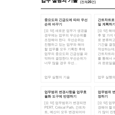
업무 실행의 기술
(전체
20
건)
중요도와 긴급도에 따라 우선
간트차트로
순위 바꾸기
일 계획하
[요 약] 새로운 업무가 생겼을
[요 약] 해
경우에는 업무의 우선순위를
후 몇 가지
조정해야 한다. 우선순위는
로 분류하고
진행하고 있는 업무와 해야
기간을 결정
할 업무를 모두 기록한 후에
작성하는데,
업무의 중요도와 긴급성을 파
간트차트라고
악하여 결정한다.우선순위가
를 통해서 
너무 많을 경우 우선...
과 완료일을 
업무 실행의 기술
업무 실행의
업무범위 변경사항을 업무효
업무범위 변
율화 도구에 반영하기
정하기
[요 약] 업무범위가 변경되면
[요 약] 
PERT, Critical Path, 간트차
경해야 할 
트, 예산이 모두 변경되어야
가 많이 진