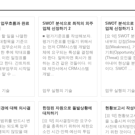
 업무흐름과 완료
SWOT 분석으로 최적의 외주
SWOT 분석으로
기
업체 선정하기 2
업체 선정하기 1
야 할 일을 나열한
■ 평가기준표를 작성해보자. ​
[요 약] SWOT
 대항목을 기준으
평가기준표를 만들기 위해서
내부의 강점(Stren
 업무순서와 소요
는 먼저 CRM시스템 개발업
점(Weakness)
한 후에 막대표를
체에 요구되는 특성을 결정해
기회(Opportunit
 이런 일정표를
야 한다. 말하자면 회사가 원
(Threat) 요인
 한다. 간트차트
하는 조건 같은 것들이다. 이
아내어 현상을 
세부업무의 시작일
때 제안서에서 CRM시스템
이다. SWOT ...
알 수 ...
개발...
 기술
업무 실행의 기술
업무 실행의 기술
경에 대해 의사결
한정된 자원으로 돌발상황에
현황보고서 작성
대처하기
[요 약] 현황보
업무범위를 반드시 변
[요 약] 의사결정이란 요구수
을 노출시켜 미
때는 되도록 업무
준을 충족하기 위하여 제한요
사전에 대처방안
행되지 않았을 때
소인 시간·인력·예산의 투입
기 위한 것이다.