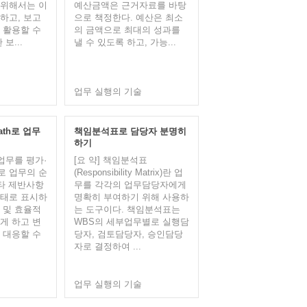
 위해서는 이
예산금액은 근거자료를 바탕
하고, 보고
으로 책정한다. 예산은 최소
 활용할 수
의 금액으로 최대의 성과를
보...
낼 수 있도록 하고, 가능...
업무 실행의 기술
 Path로 업무
책임분석표로 담당자 분명히
하기
 업무를 평가·
[요 약] 책임분석표
로 업무의 순
(Responsibility Matrix)란 업
기타 제반사항
무를 각각의 업무담당자에게
형태로 표시하
명확히 부여하기 위해 사용하
 및 효율적
는 도구이다. 책임분석표는
게 하고 변
WBS의 세부업무별로 실행담
 대응할 수
당자, 검토담당자, 승인담당
자로 결정하여 ...
업무 실행의 기술