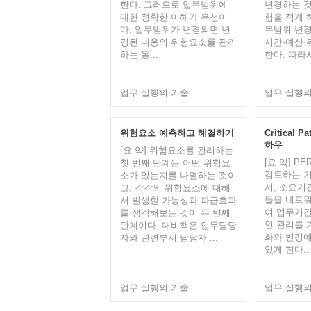
한다. 그러므로 업무범위에
변경하는 것
대한 정확한 이해가 우선이
험을 적게 
다. 업무범위가 변경되면 변
무범위 변
경된 내용의 위험요소를 관리
시간·예산·
하는 동...
한다. 따라서
업무 실행의 기술
업무 실행의
위험요소 예측하고 해결하기
Critical
하우
[요 약] 위험요소를 관리하는
[요 약] P
첫 번째 단계는 어떤 위험요
검토하는 기
소가 있는지를 나열하는 것이
서, 소요기
고, 각각의 위험요소에 대해
들을 네트워
서 발생할 가능성과 파급효과
여 업무기간
를 생각해보는 것이 두 번째
인 관리를 
단계이다. 대비책은 업무담당
화와 변경에
자와 관련부서 담당자 ...
있게 한다...
업무 실행의 기술
업무 실행의