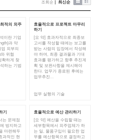
조회순
|
최신순
 최적의 외주
효율적으로 프로젝트 마무리
하기
 분석이란 기업
​[요 약] 효과자적으로 최종보
gth)과 약
고서를 작성할 때에는 보고를
, 기업 외부의
받는 사람의 입장에서 작성해
y)와 위협
야 하며, 최종 결과물과 기대
을 정확하게 찾
효과를 평가하고 향후 추진계
분석하는 기법
획 및 보완사항을 제시해야
한다. 업무가 종료된 후에는
업무추진...
업무 실행의 기술
하기
효율적으로 예산 관리하기
고서는 문제점
[요 약] 예산을 수립할 때는
연에 방지하고
세부항목에서 외주업체가 하
을 마련해두
는 일, 물품구입이 필요한 업
 효과적인 현
무를 예산항목으로 결정하고