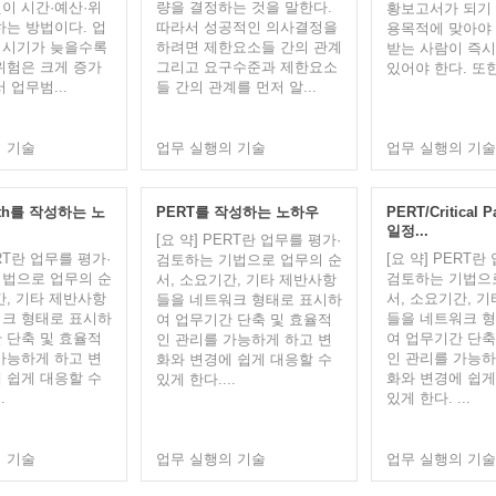
이 시간·예산·위
량을 결정하는 것을 말한다.
황보고서가 되기
하는 방법이다. 업
따라서 성공적인 의사결정을
용목적에 맞아야 
경시기가 늦을수록
하려면 제한요소들 간의 관계
받는 사람이 즉시
위험은 크게 증가
그리고 요구수준과 제한요소
있어야 한다. 또한 
 업무범...
들 간의 관계를 먼저 알...
 기술
업무 실행의 기술
업무 실행의 기술
 Path를 작성하는 노
PERT를 작성하는 노하우
PERT/Critical
일정...
[요 약] PERT란 업무를 평가·
ERT란 업무를 평가·
[요 약] PERT란
검토하는 기법으로 업무의 순
법으로 업무의 순
검토하는 기법으
서, 소요기간, 기타 제반사항
간, 기타 제반사항
서, 소요기간, 
들을 네트워크 형태로 표시하
크 형태로 표시하
들을 네트워크 
여 업무기간 단축 및 효율적
 단축 및 효율적
여 업무기간 단축
인 관리를 가능하게 하고 변
가능하게 하고 변
인 관리를 가능하
화와 변경에 쉽게 대응할 수
 쉽게 대응할 수
화와 변경에 쉽게
있게 한다....
.
있게 한다. ...
 기술
업무 실행의 기술
업무 실행의 기술