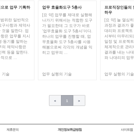
으로 업무 기획하
업무 효율화도구 5총사
프로직장인들의 
하우
[요 약] 업무를 제대로 실행해
업무범위란 일반적으
[요 약] 늘 열심
나가기 위해서는 적합한 도구
요구사항과 제약사
과정과 결과가 좋
가 필요한데 그 도구가 바로
 것을 말한다. 업
대리와 프로젝트
‘업무효율화 도구 5총사’이다.
항은 업무를 지시
서부터 마무리되
하나의 업무를 진행할 때, 업
경·동기를 말하는
일정 및 프로젝
무효율화 도구 5총사를 사용
무의 제약사항은
체계적으로 관리
해봄으로써 각각의 개념을 익
인력 등을 말한다.
결과를 내는 나대
히고 업무의 ...
으로 ...
와 나대리의 업무진
 기술
업무 실행의 기술
업무 실행의 기술
<
1
>
제휴문의
개인정보취급방침
사이트맵