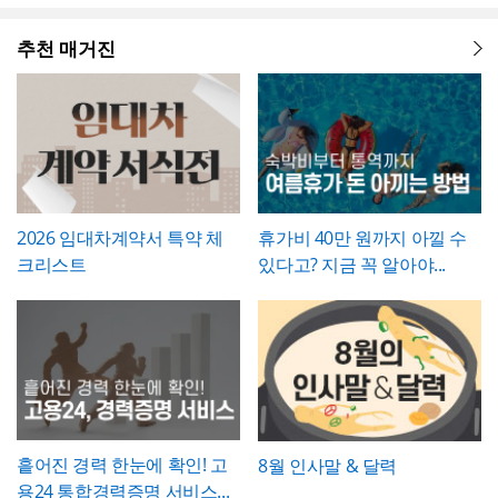
확히 정해두는 것이 바람직합니다.
하는 것은 아니라는 점을 발주처와 시공사 모
과 완료 수량이 다른 항목이 있다면 반드시 비
려해 과도하게 상세한 내용보다는 "개인 사
개선 과제를 하나의
- 현황 및 문제점 섹션을 현황과 문제점으로
표준 양식으로 통일 관리
두 명확히 인지하고 있어야 합니다.
고란에 그 사유를 구체적으로 남겨, 나중에 왜
정" 등 적정 수준으로 기재하는 것이 일반적이
가능
나누어 구성해, 단순 현상 나열이 아니라
추천 매거진
왜
수량 차이가 발생했는지 근거를 확인할 수 있
며, 필요한 경우에만 구체적인 사유를 명시하
개선이 필요한지 논리적 인과관계를 명확히
- 개선 목표와 기대효과를 구분해, 무엇을 이
도록 하는 것이 중요합니다. 특이사항란에는
는 것이 좋습니다. 이 확인서를 발급한 이후에
제시
룰 것인지(목표)와 그 결과 무엇이 좋아지는지
작업 중 발견된 예상치 못한 사항(부식, 노후
는 반드시 4대보험 관련 신고(납부예외 신청
(효과)를 별도로 서술함으로써 보고받는 결재
- 단계별 실행 계획표에 담당자와 주차별 일정
배선 등)과 그에 대한 처리 결과를 함께 기록
등)가 함께 이루어졌는지 확인하고, 급여대장
권자가
(0월0주~0월0주)을 매트릭스 형태로 배치해,
투자 대비 효과를 판단
하기 쉽도록 구
해, 계약 범위를 벗어난 추가 작업이 있었다면
에도 해당 기간이 무급으로 정확히 반영되었
성
각 실행 단계가 언제 진행되는지
- 예산(안)을 부가세 포함 금액으로 상단에 명
간트차트처
그 사실과 처리 근거를 명확히 남겨두시기 바
는지 재차 점검하시기 바랍니다.
럼 시각적으로 확인
시해, 개선 계획의 실행 가능성을
가능
예산 규모
랍니다. 하자여부는 실제 현장 점검 결과에 따
측면에서도 함께 검토
할 수 있도록 함
라 정확히 체크하고, 하자가 있는 경우에는 내
2026 임대차계약서 특약 체
휴가비 40만 원까지 아낄 수
💡 작성 팁
용을 구체적으로 기재해 향후 보수 책임의 근
크리스트
있다고? 지금 꼭 알아야...
개선 계획서는
현황과 문제점을 최대한 구체
거로 삼을 수 있도록 하는 것이 좋습니다. 마
적인 수치로 제시하는 것이 설득력의 핵심
입
지막으로 발주처와 시공사 양측의 서명은 실
니다. "노후화되었다", "느리다"처럼 막연한
제 현장 검수에 참여한 담당자가 직접 하도록
표현 대신 실제 사용연수, 장애 발생 빈도, 소
하여, 이 확인서가 형식적 서류가 아니라 실질
요 시간 등 정량적 근거를 제시하면 개선의 필
적인 검증을 거친 문서로서의 효력을 갖도록
요성이 훨씬 명확하게 전달됩니다. 개선 목표
관리하시기 바랍니다.
는 문제점에서 언급한 리스크가 해소되는 방
향으로 구체적으로 서술하고, 기대효과는 가
능한 한 수치화(업무시간 단축 몇 시간, 만족
흩어진 경력 한눈에 확인! 고
8월 인사말 & 달력
도 개선 등)해 목표와의 인과관계가 드러나도
용24 통합경력증명 서비스...