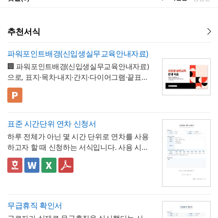
추천서식
파워포인트배경(신입생실무교육안내자료)
🏢 파워포인트배경(신입생실무교육안내자료)
으로, 표지·목차·내지·간지·다이어그램·끝표지
로 구성된 비즈니스 프레젠테이션 템플릿입
니다. 코럴 레드·블랙·크림 컬러와 원형 그래
💡 사용 꿀팁
픽을 모듈처럼 조합한 팝아트풍 디자인으로,
▪️ 신입생 실무교육 안내 자료뿐만 아니라 신
딱딱하지 않으면서도 세련된 느낌으로 정보
입사원 온보딩 자료, 오리엔테이션 자료, 워크
표준 시간단위 연차 신청서
를 전달할 수 있도록 디자인되었습니다. 밝고
숍 안내서 등으로 다양하게 활용할 수 있습니
▪️ 다이어그램 페이지를 활용하면 교육 커리큘
하루 전체가 아닌 몇 시간 단위로 연차를 사용
경쾌한 톤으로 구성되어 있어 신입 구성원을
다.
럼, 진행 일정, 단계별 프로세스 등을 한눈에
하고자 할 때 신청하는 서식입니다. 사용 시간
대상으로 하는 자료에 특히 잘 어울리며, 신입
보기 쉽게 정리할 수 있습니다.
▪️ 문구와 이미지 교체만으로 대학 신입생 가이
을 연차 일수로 환산하는 기준표를 계약서 자
생·신입사원 실무교육 안내 자료부터 오리엔
드북, 사내 교육 자료, 동아리 소개 자료 등 다
체에 포함하고 있어, 신청자와 승인자 모두 몇
✅ 이 서식의 구성 특징
테이션 자료, 사내 교육 매뉴얼, 스터디·워크
양한 주제로 응용 가능합니다.
▪️ 코럴 레드와 블랙의 경쾌한 컬러 조합 덕분
시간이 얼마의 연차에 해당하는지 즉시 확인
- 시간단위 연차 환산 기준표를 1시간부터 8
숍 자료까지 다양한 문서를 보기 쉽게 제작할
에 발표 자료를 만들 때 친근하면서도 세련된
할 수 있는 것이 특징입니다.
시간까지 표로 제시해, "몇 시간을 쓰면 연차
수 있습니다. 대학교의 신입생 대상 실무교육
인상을 남길 수 있습니다.
며칠에 해당하는지"를 신청서 자체에서 바로
- 사용시간을 "14:00~16:00(총 2시간)"처럼
무급휴직 확인서
안내, 기업의 신입사원 온보딩 자료, 동아리·
* 해당 템플릿에 사용된 폰트는 [ Pretendard
계산·검증 가능
시작·종료 시각과 총 시간을 함께 기재하도록
학회의 오리엔테이션 자료, 교육기관의 커리
] 입니다.