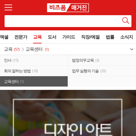
엑셀
전문가
교육
도서
가이드
직장/예절
법률
소식지
교육
교육센터
(57)
(1)
인사
(15)
법정의무교육
(3)
회의 잘하는 방법
(18)
업무 실행의 기술
(20)
교육센터
(1)