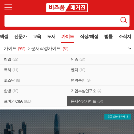
엑셀
전문가
교육
도서
가이드
직장/예절
법률
소식지
가이드
문서작성가이드
(952)
(34)
창업
(28)
인증
(24)
특허
(11)
벤처
(10)
코스닥
(8)
병력특례
(3)
합병
(10)
기업부설연구소
(4)
포미의 Q&A
(820)
문서작성가이드
(34)