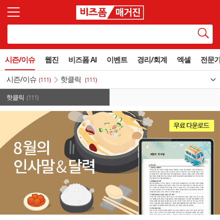
시즌/이슈
웹진
비즈폼 AI
이벤트
경리/회계
엑셀
전문
시즌/이슈
핫클릭
(111)
(111)
핫클릭
(111)