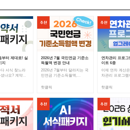
음부터 제대로! 실
2026년 7월 국민연금 기준소
연차관리 프로그
키지
득월액 변경 안내
이트 6종
다 서식 찾느라
2026년 7월부터 달라지는 국
이제 연차 계산은
셨나요? 계약...
민연금 기준소득월액,...
차관리 프로그램이
핫클릭
핫클릭