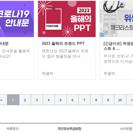
안내문
2023 올해의 트랜드 PPT
[긴급이슈] 위생
스트 & ...
 안내문을 활용하
팬톤선정 2023 올해의 트랜
무서운 코로나!
겨내요!
드 컬러 템플릿을 만나...
방역으로 이겨냅
핫클릭
핫클릭
<
1
2
3
4
5
6
7
8
9
10
>
제휴문의
개인정보취급방침
사이트맵