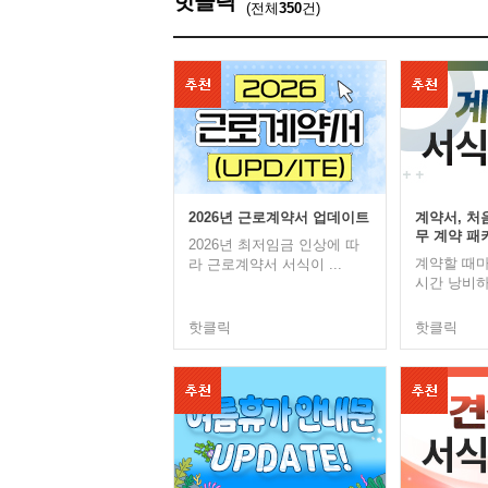
핫클릭
(전체
350
건)
2026년 근로계약서 업데이트
계약서, 처
무 계약 패
2026년 최저임금 인상에 따
계약할 때마
라 근로계약서 서식이 ...
시간 낭비하
핫클릭
핫클릭