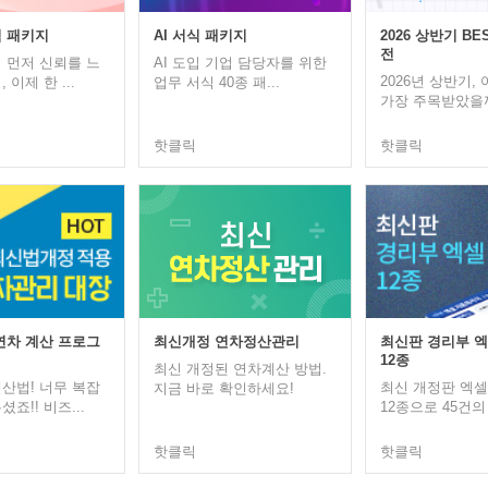
 패키지
AI 서식 패키지
2026 상반기 B
전
 먼저 신뢰를 느
AI 도입 기업 담당자를 위한
2026년 상반기,
 이제 한 ...
업무 서식 40종 패...
가장 주목받았을까
핫클릭
핫클릭
최신개정 연차정산관리
연차 계산 프로그
최신판 경리부 
12종
최신 개정된 연차계산 방법.
산법! 너무 복잡
최신 개정판 엑
지금 바로 확인하세요!
죠!! 비즈...
12종으로 45건의 
핫클릭
핫클릭