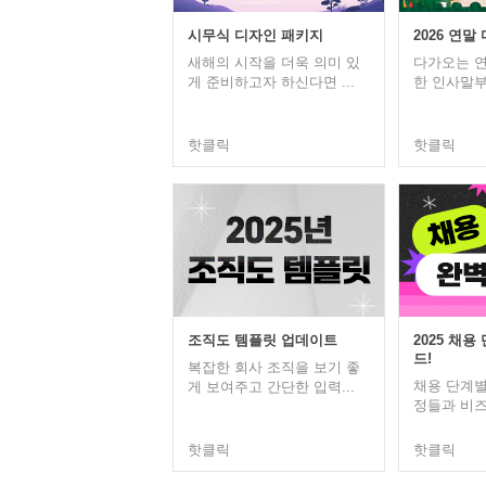
시무식 디자인 패키지
2026 연말
새해의 시작을 더욱 의미 있
다가오는 연
게 준비하고자 하신다면 ...
한 인사말부터
핫클릭
핫클릭
조직도 템플릿 업데이트
2025 채용
드!
복잡한 회사 조직을 보기 좋
채용 단계별
게 보여주고 간단한 입력...
정들과 비즈폼
핫클릭
핫클릭