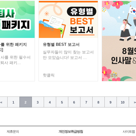
를 위한 패키지
유형별 BEST 보고서
]
실무자들이 많이 찾는 보고서
사를 위한 필수서
만 모았습니다! 보고서 ...
[퇴사 패키...
핫클릭
핫클릭
<
1
2
3
4
5
6
7
8
9
10
>
제휴문의
개인정보취급방침
사이트맵