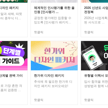
 디자인 패키지
체계적인 인사평가를 위한 올
2026 신년도 사
인원 [인사평가 ...
전정복
말과 새해, 따뜻
공정한 평가에만 집중할 수
2026년 사업계획,
 종무식 디...
있도록 [인사평가 패키지...
된 서식으로 ...
핫클릭
핫클릭
 단계별 완벽 가이
한가위 디자인 패키지
유형별 이력서 
추석에 꼭 필요한 한가위 디
입사 합격을 위한
로 가장 흔한 걱
자인 패키지 보러오세요!
성방법과 함께 나에
의 검증된 ...
핫클릭
핫클릭