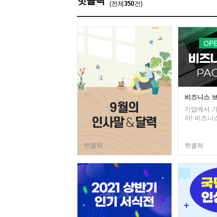
핫클릭
(전체
350
건)
비즈니스 브
기업에서 가
러! 비즈니스
핫클릭
핫클릭