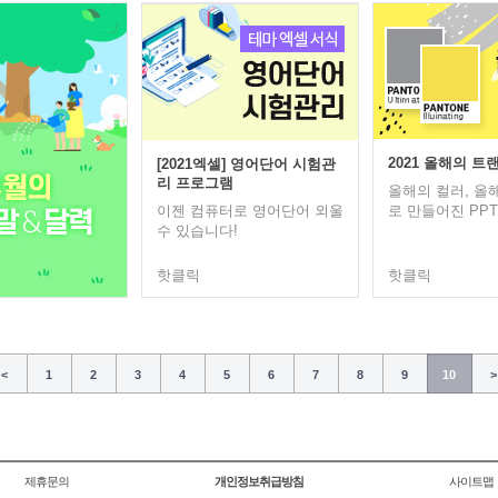
2021 올해의 트랜
[2021엑셀] 영어단어 시험관
리 프로그램
올해의 컬러, 올
이젠 컴퓨터로 영어단어 외울
로 만들어진 PPT를
수 있습니다!
핫클릭
핫클릭
<
1
2
3
4
5
6
7
8
9
10
>
제휴문의
개인정보취급방침
사이트맵