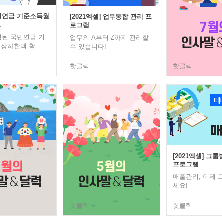
국민연금 기준소득월
[2021엑셀] 업무통합 관리 프
트
로그램
변경된 국민연금 기
업무의 A부터 Z까지 관리할
상하한액 확...
수 있습니다!
핫클릭
핫클릭
[2021엑셀] 그
프로그램
매출관리, 이제 
세요!
핫클릭
핫클릭