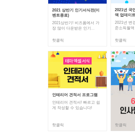
2021년 
2021 상반기 인기서식전(이
액 업데이
벤트종료)
2021년 
2021상반기! 비즈폼에서 가
준소득월액 
장 많이 다운받은 인기...
핫클릭
핫클릭
인테리어 견적서 프로그램
인테리어 견적서! 빠르고 쉽
게 작성할 수 있습니다!
핫클릭
핫클릭