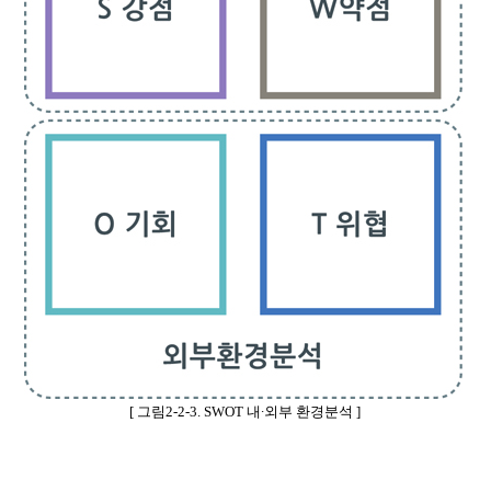
[
그림
2-2-3. SWOT
내
∙
외부 환경분석
]