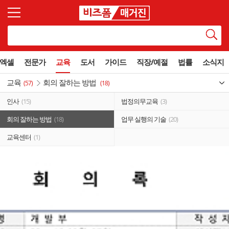
엑셀
전문가
교육
도서
가이드
직장/예절
법률
소식지
교육
회의 잘하는 방법
(57)
(18)
인사
(15)
법정의무교육
(3)
회의 잘하는 방법
(18)
업무 실행의 기술
(20)
교육센터
(1)