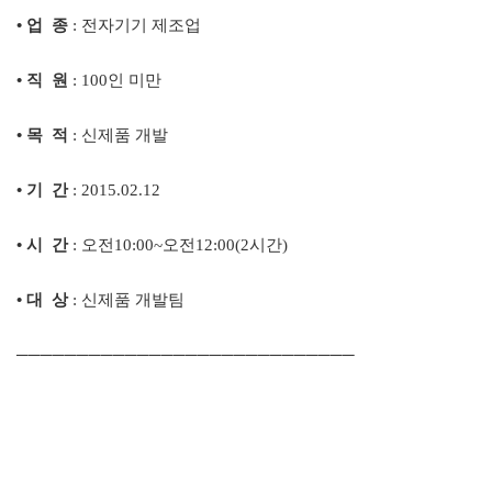
• 업
종
:
전자기기 제조업
• 직
원
: 100
인 미만
• 목
적
:
신제품 개발
• 기
간
: 2015.02.12
• 시
간
:
오전
10:00~
오전
12:00(2
시간
)
•
대
상
:
신제품 개발팀
─
─
─
─
─
─
─
─
─
─
─
─
─
─
─
─
─
─
─
─
─
─
─
─
─
─
─
─