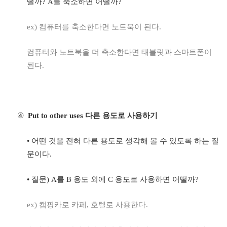
떨까
? A
를 축소하면 어떨까
?
ex)
컴퓨터를 축소한다면 노트북이 된다
.
컴퓨터와 노트북을 더 축소한다면 태블릿과 스마트폰이
된다
.
④
Put to other uses
다른 용도로 사용하기
•
어떤 것을 전혀 다른 용도로 생각해 볼 수 있도록 하는 질
문이다
.
•
질문
) A
를
B
용도 외에
C
용도로 사용하면 어떨까
?
ex)
캠핑카로 카페
,
호텔로 사용한다
.