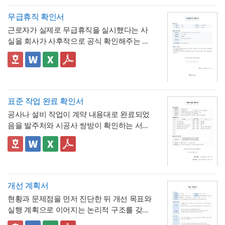
할 수 있는 것이 특징입니다.
시간까지 표로 제시해, "몇 시간을 쓰면 연차
며칠에 해당하는지"를 신청서 자체에서 바로
- 사용시간을 "14:00~16:00(총 2시간)"처럼
무급휴직 확인서
계산·검증 가능
시작·종료 시각과 총 시간을 함께 기재하도록
근로자가 실제로 무급휴직을 실시했다는 사
해, 반차보다 세분화된 시간 단위로 병원 진
- "회사의 소정근로시간에 따라 차감기준은
실을 회사가 사후적으로 공식 확인해주는 증
료, 관공서 방문 등 짧은 용무에 유연하게 대
달라질 수 있음"이라는 단서를 명시해, 하루 8
명서입니다. 휴직원(신청서)이 사전 승인 절차
응
시간 근무가 아닌 사업장에서도 환산 기준을
- 업무 특이사항란을 별도로 두어, 시간단위
를 위한 문서라면, 이 확인서는 이미 실시된
📣 이 서식의 구성 특징
조정해 적용할 수 있음을 안내
연차 사용으로 인해 발생할 수 있는 업무 공백
무급휴직의 기간과 무급 여부를 사후에 증명
1. 휴직기간과 별도로 휴직일수(총 ○○일간)를
이나 회의 일정 조율 여부를 함께 기록
하는 최종 확인 문서라는 점이 특징입니다.
명시해, 실제 무급으로 처리된 정확한 일수를
📣 시간단위 환산 기준 적용 시 참고할 점
한눈에 확인할 수 있도록 함
2. "급여 지급여부 : 무급(급여 미지급)"이라는
표에 제시된 환산 기준은 1일 8시간(주 40시
표준 작업 완료 확인서
항목을 별도로 명시해, 이 휴직이 유급이 아닌
간) 근무를 전제로 한 것이므로,
소정근로시간
공사나 설비 작업이 계약 내용대로 완료되었
무급으로 처리되었음을 문서상 명확히 못박
3. "회사 내부 규정에 따른 휴직 기준이 적용
이 다른 사업장이라면 이 기준을 그대로 적용
음을 발주처와 시공사 쌍방이 확인하는 서식
음
되었음을 확인한다"는 문구로, 이 무급휴직이
하지 않도록 유의
해야 합니다. 예를 들어 소정
입니다. 작업항목별로 계획 수량과 완료 수량
임의가 아니라 회사의 정식 내부 규정 절차를
4. 확인자(경영지원팀 담당자)의 서명과 회사
근로시간이 7시간인 사업장이라면 1시간당
을 나란히 대조하고, 하자 여부와 하자보증기
✅ 계획 대비 완료 수량 검증 및 하자 확인 관
거쳐 승인·실시되었음을 명시
직인으로 마무리해, 근로자가 이 문서를 대외
연차 환산 비율이 0.125일이 아닌 약 0.143일
간을 명시하는 구조로 되어 있어, 준공 시점의
련 참고할 점
기관에 제출할 수 있는 공식 증명서로서의 효
(1/7)로 달라지므로, 인사 담당자는 자사의 취
이행 완료 여부를 세부 항목까지 투명하게 검
계획과 완료 수량이 일치하지 않는 항목이 있
력을 갖추도록 구성
💡 작성 팁
업규칙이나 단체협약에 명시된 소정근로시간
증할 수 있는 것이 특징입니다.
다면 반드시 비고란에 그 사유(예 : 설계 변경,
무급휴직 확인서는
휴직기간과 일수를 정확
개선 계획서
을 기준으로 별도의 환산표를 마련해두는 것
현장 여건상 수량 조정 등)를 구체적으로 기재
히 계산해 기재
하는 것이 가장 중요합니다. 휴
현황과 문제점을 먼저 진단한 뒤 개선 목표와
이 정확합니다. 또한 법정 연차휴가는 원칙적
해야 하며, 임의로 수량을 맞춰 기재하는 일이
💡 작성 팁
직 시작일과 종료일을 실제 승인된 휴직원 내
실행 계획으로 이어지는 논리적 구조를 갖춘
으로 1일 단위 사용이 기본이며, 시간단위 사
없도록 해야 합니다. 하자여부를 "하자 없
작업 완료 확인서는
계획과 완료의 정확한 대
용과 정확히 대조하고, 총 휴직일수는 달력상
업무 개선 보고서입니다. 개선분야를 IT·전산,
용은 법적 의무사항이 아니라 회사가 취업규
음"으로 확인하는 경우에도 하자보증기간 내
조가 가장 중요
하므로, 현장 실사를 통해 실제