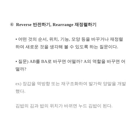
⑥
Reverse
반전하기
, Rearrange
재정렬하기
•
어떤 것의 순서
,
위치
,
기능
,
모양 등을 바꾸거나 재정렬
하여 새로운 것을 생각해 볼 수 있도록 하는 질문이다
.
•
질문
) AB
를
BA
로 바꾸면 어떨까
? A
의 역할을 바꾸면 어
떨까
?
ex)
장갑을 역방향 또는 재구조화하여 발가락 양말을 개발
했다
.
김밥의 김과 밥의 위치가 바뀌면 누드 김밥이 된다
.