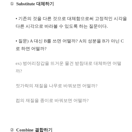
①
Substitute
대체하기
•
기존의 것을 다른 것으로 대체함으로써 고정적인 시각을
다른 시각으로 바라볼 수 있도록 하는 질문이다
.
•
질문
) A
대신
B
를 쓰면 어떨까
? A
의 성분을
B
가 아닌
C
로 하면 어떨까
?
ex)
벙어리장갑을 뜨거운 물건 받침대로 대체하면 어떨
까
?
젓가락의 재질을 나무로 바꿔보면 어떨까
?
컵의 재질을 종이로 바꿔보면 어떨까
?
②
Combine
결합하기