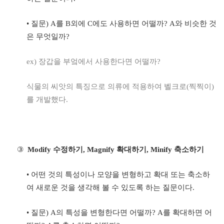
•
질문
) A
를
B
외에
C
에도 사용하면 어떨까
? A
와 비슷한 것
은 무엇일까
?
ex)
장갑을 부엌에서 사용한다면 어떨까
?
식물의 씨앗의 특징으로 의류에 적용하여 벨크로
(
찍찍이
)
를 개발했다
.
③
Modify
수정하기
, Magnify
확대하기
, Minify
축소하기
•
어떤 것의 특성이나 모양을 변형하고 확대 또는 축소하
여 새로운 것을 생각해 볼 수 있도록 하는 질문이다
.
•
질문
) A
의 특성을 변형한다면 어떨까
? A
를 확대하면 어