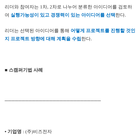
리더와 참여자는
1
차
, 2
차로 나누어 분류한 아이디어를 검토하
여
실행가능성이 있고 경쟁력이 있는 아이디어를 선택
한다
.
리더는 선택된 아이디어를 통해
어떻게 프로젝트를 진행할 것인
지 프로젝트 방향에 대해 계획을 수립
한다
.
■ 스캠퍼기법 사례
─
─
─
─
─
─
─
─
─
─
─
─
─
─
─
─
─
─
─
─
─
─
─
─
─
─
─
─
•
기업명
: (
주
)
비즈전자