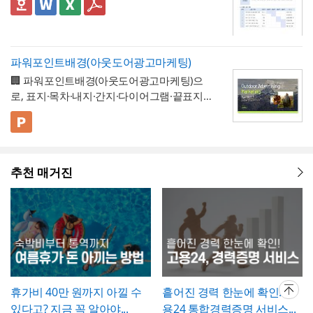
실제 일수를 정확히 세어 기재해야 이후 급여
업무 프로세스, 안전, 품질 등으로 체크박스
👔 이 서식의 구성 특징
칙 등을 통해 자율적으로 도입하는 제도이므
에 새로운 하자가 발견될 수 있으므로, 이 확
완료된 개소·수량을 정확히 확인한 뒤 계획 수
나 4대보험 정산 시 오류가 발생하지 않습니
구분하고, 단계별 실행 계획을 주차별 간트차
- 개선분야를 IT·전산, 업무 프로세스, 안전, 품
로, 도입 여부와 세부 기준은 사내 규정에 명
인서가 하자보증기간 이후의 책임까지 면제
량과 나란히 기재하시기 바랍니다. 만약 계획
다. 휴직사유는 근로자의 개인정보 보호를 고
트 형태로 시각화한 것이 특징입니다.
질, 기타로 체크박스 구분해, 다양한 부서의
확히 정해두는 것이 바람직합니다.
하는 것은 아니라는 점을 발주처와 시공사 모
과 완료 수량이 다른 항목이 있다면 반드시 비
려해 과도하게 상세한 내용보다는 "개인 사
개선 과제를 하나의
- 현황 및 문제점 섹션을 현황과 문제점으로
표준 양식으로 통일 관리
두 명확히 인지하고 있어야 합니다.
고란에 그 사유를 구체적으로 남겨, 나중에 왜
파워포인트배경(아웃도어광고마케팅)
정" 등 적정 수준으로 기재하는 것이 일반적이
가능
나누어 구성해, 단순 현상 나열이 아니라
왜
수량 차이가 발생했는지 근거를 확인할 수 있
🏢 파워포인트배경(아웃도어광고마케팅)으
며, 필요한 경우에만 구체적인 사유를 명시하
개선이 필요한지 논리적 인과관계를 명확히
- 개선 목표와 기대효과를 구분해, 무엇을 이
도록 하는 것이 중요합니다. 특이사항란에는
로, 표지·목차·내지·간지·다이어그램·끝표지로
는 것이 좋습니다. 이 확인서를 발급한 이후에
제시
룰 것인지(목표)와 그 결과 무엇이 좋아지는지
작업 중 발견된 예상치 못한 사항(부식, 노후
구성된 비즈니스 프레젠테이션 템플릿입니
는 반드시 4대보험 관련 신고(납부예외 신청
(효과)를 별도로 서술함으로써 보고받는 결재
- 단계별 실행 계획표에 담당자와 주차별 일정
배선 등)과 그에 대한 처리 결과를 함께 기록
다. 블랙 배경과 강렬한 라임그린 포인트 컬러
💡 사용 꿀팁
등)가 함께 이루어졌는지 확인하고, 급여대장
권자가
(0월0주~0월0주)을 매트릭스 형태로 배치해,
투자 대비 효과를 판단
하기 쉽도록 구
해, 계약 범위를 벗어난 추가 작업이 있었다면
의 선명한 대비를 활용해 옥외광고·미디어 업
▪️ 아웃도어광고마케팅 제안서뿐만 아니라 브
에도 해당 기간이 무급으로 정확히 반영되었
성
각 실행 단계가 언제 진행되는지
- 예산(안)을 부가세 포함 금액으로 상단에 명
간트차트처
그 사실과 처리 근거를 명확히 남겨두시기 바
계 특유의 임팩트 있고 감각적인 분위기로 정
랜드 캠페인 기획안, 미디어 매체 소개서, 마
는지 재차 점검하시기 바랍니다.
럼 시각적으로 확인
시해, 개선 계획의 실행 가능성을
가능
예산 규모
랍니다. 하자여부는 실제 현장 점검 결과에 따
추천 매거진
보를 전달할 수 있도록 디자인되었습니다. 내
케팅 대행 제안서 등으로 다양하게 활용할 수
▪️ 다이어그램 페이지를 활용하면 캠페인 진행
측면에서도 함께 검토
할 수 있도록 함
라 정확히 체크하고, 하자가 있는 경우에는 내
지는 깔끔한 그레이 톤으로 정리되어 있어 복
있습니다.
프로세스, 매체 집행 일정, 성과 지표 등을 한
💡 작성 팁
용을 구체적으로 기재해 향후 보수 책임의 근
잡한 내용도 가독성 있게 담을 수 있으며, 아
눈에 보기 쉽게 정리할 수 있습니다.
▪️ 문구와 이미지 교체만으로 옥외광고 매체 제
개선 계획서는
현황과 문제점을 최대한 구체
거로 삼을 수 있도록 하는 것이 좋습니다. 마
웃도어 광고 마케팅 제안서부터 미디어 매체
안서, 브랜드 마케팅 전략서, 광고 실적 보고
적인 수치로 제시하는 것이 설득력의 핵심
입
지막으로 발주처와 시공사 양측의 서명은 실
소개서, 광고 캠페인 기획안, 브랜드 마케팅
자료 등 다양한 주제로 응용 가능합니다.
▪️ 블랙&라임그린의 강렬한 컬러 대비 덕분에
니다. "노후화되었다", "느리다"처럼 막연한
제 현장 검수에 참여한 담당자가 직접 하도록
전략서까지 다양한 문서를 보기 쉽게 제작할
발표 자료를 만들 때 감각적이고 임팩트 있는
표현 대신 실제 사용연수, 장애 발생 빈도, 소
하여, 이 확인서가 형식적 서류가 아니라 실질
수 있습니다. 광고대행사의 옥외광고 매체 소
인상을 남길 수 있습니다.
요 시간 등 정량적 근거를 제시하면 개선의 필
적인 검증을 거친 문서로서의 효력을 갖도록
개, 브랜드의 캠페인 기획 발표, 마케팅 대행
* 해당 템플릿에 사용된 폰트는 [ Cafe24 PRO
요성이 훨씬 명확하게 전달됩니다. 개선 목표
휴가비 40만 원까지 아낄 수
흩어진 경력 한눈에 확인! 고
관리하시기 바랍니다.
제안, 미디어 플래닝 보고 자료 등 실무에 필
Slim Max ] 입니다.
는 문제점에서 언급한 리스크가 해소되는 방
있다고? 지금 꼭 알아야...
용24 통합경력증명 서비스...
요한 내용을 효과적으로 정리할 수 있으며, 광
폰트가 없을 경우 기본 폰트로 보입니다.
* 폰트는 따로 제공되지 않으므로 다운로드