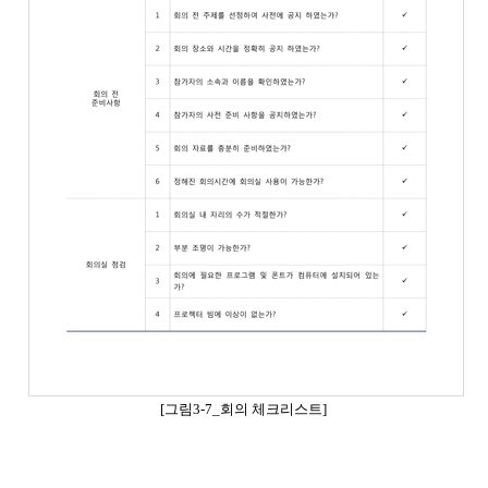
[
그림
3-7_
회의 체크리스트
]