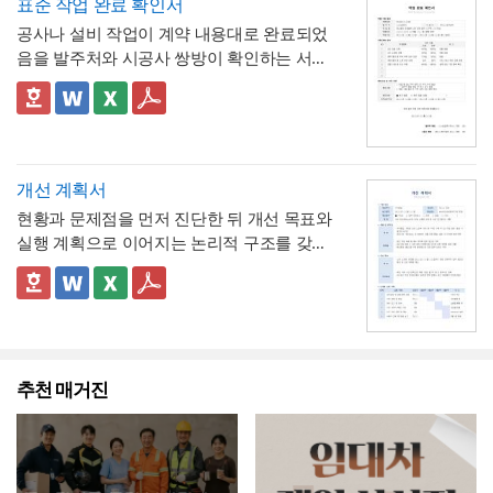
표에 제시된 환산 기준은 1일 8시간(주 40시
표준 작업 완료 확인서
항목을 별도로 명시해, 이 휴직이 유급이 아닌
간) 근무를 전제로 한 것이므로,
소정근로시간
공사나 설비 작업이 계약 내용대로 완료되었
무급으로 처리되었음을 문서상 명확히 못박
3. "회사 내부 규정에 따른 휴직 기준이 적용
이 다른 사업장이라면 이 기준을 그대로 적용하
음을 발주처와 시공사 쌍방이 확인하는 서식
음
되었음을 확인한다"는 문구로, 이 무급휴직이
지 않도록 유의
해야 합니다. 예를 들어 소정근
입니다. 작업항목별로 계획 수량과 완료 수량
임의가 아니라 회사의 정식 내부 규정 절차를
4. 확인자(경영지원팀 담당자)의 서명과 회사
로시간이 7시간인 사업장이라면 1시간당 연
을 나란히 대조하고, 하자 여부와 하자보증기
✅ 계획 대비 완료 수량 검증 및 하자 확인 관련
거쳐 승인·실시되었음을 명시
직인으로 마무리해, 근로자가 이 문서를 대외
차 환산 비율이 0.125일이 아닌 약 0.143일
간을 명시하는 구조로 되어 있어, 준공 시점의
참고할 점
기관에 제출할 수 있는 공식 증명서로서의 효
(1/7)로 달라지므로, 인사 담당자는 자사의 취
이행 완료 여부를 세부 항목까지 투명하게 검
계획과 완료 수량이 일치하지 않는 항목이 있
력을 갖추도록 구성
💡 작성 팁
업규칙이나 단체협약에 명시된 소정근로시간
증할 수 있는 것이 특징입니다.
다면 반드시 비고란에 그 사유(예 : 설계 변경,
무급휴직 확인서는
휴직기간과 일수를 정확히
개선 계획서
을 기준으로 별도의 환산표를 마련해두는 것
현장 여건상 수량 조정 등)를 구체적으로 기재
계산해 기재
하는 것이 가장 중요합니다. 휴직
현황과 문제점을 먼저 진단한 뒤 개선 목표와
이 정확합니다. 또한 법정 연차휴가는 원칙적
해야 하며, 임의로 수량을 맞춰 기재하는 일이
💡 작성 팁
시작일과 종료일을 실제 승인된 휴직원 내용
실행 계획으로 이어지는 논리적 구조를 갖춘
으로 1일 단위 사용이 기본이며, 시간단위 사
없도록 해야 합니다. 하자여부를 "하자 없
작업 완료 확인서는
계획과 완료의 정확한 대조
과 정확히 대조하고, 총 휴직일수는 달력상 실
업무 개선 보고서입니다. 개선분야를 IT·전산,
용은 법적 의무사항이 아니라 회사가 취업규
음"으로 확인하는 경우에도 하자보증기간 내
가 가장 중요
하므로, 현장 실사를 통해 실제 완
제 일수를 정확히 세어 기재해야 이후 급여나
업무 프로세스, 안전, 품질 등으로 체크박스
👔 이 서식의 구성 특징
칙 등을 통해 자율적으로 도입하는 제도이므
에 새로운 하자가 발견될 수 있으므로, 이 확
료된 개소·수량을 정확히 확인한 뒤 계획 수량
4대보험 정산 시 오류가 발생하지 않습니다.
구분하고, 단계별 실행 계획을 주차별 간트차
- 개선분야를 IT·전산, 업무 프로세스, 안전, 품
로, 도입 여부와 세부 기준은 사내 규정에 명
인서가 하자보증기간 이후의 책임까지 면제
과 나란히 기재하시기 바랍니다. 만약 계획과
휴직사유는 근로자의 개인정보 보호를 고려
트 형태로 시각화한 것이 특징입니다.
질, 기타로 체크박스 구분해, 다양한 부서의
확히 정해두는 것이 바람직합니다.
하는 것은 아니라는 점을 발주처와 시공사 모
완료 수량이 다른 항목이 있다면 반드시 비고
해 과도하게 상세한 내용보다는 "개인 사정"
개선 과제를 하나의
- 현황 및 문제점 섹션을 현황과 문제점으로
표준 양식으로 통일 관리
두 명확히 인지하고 있어야 합니다.
란에 그 사유를 구체적으로 남겨, 나중에 왜
등 적정 수준으로 기재하는 것이 일반적이며,
가능
나누어 구성해, 단순 현상 나열이 아니라
추천 매거진
왜 개
수량 차이가 발생했는지 근거를 확인할 수 있
필요한 경우에만 구체적인 사유를 명시하는
선이 필요한지 논리적 인과관계를 명확히 제시
- 개선 목표와 기대효과를 구분해, 무엇을 이
도록 하는 것이 중요합니다. 특이사항란에는
것이 좋습니다. 이 확인서를 발급한 이후에는
룰 것인지(목표)와 그 결과 무엇이 좋아지는지
작업 중 발견된 예상치 못한 사항(부식, 노후
반드시 4대보험 관련 신고(납부예외 신청 등)
(효과)를 별도로 서술함으로써 보고받는 결재
- 단계별 실행 계획표에 담당자와 주차별 일정
배선 등)과 그에 대한 처리 결과를 함께 기록
가 함께 이루어졌는지 확인하고, 급여대장에
권자가
(0월0주~0월0주)을 매트릭스 형태로 배치해,
투자 대비 효과를 판단
하기 쉽도록 구
해, 계약 범위를 벗어난 추가 작업이 있었다면