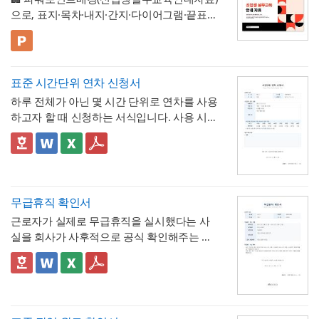
으로, 표지·목차·내지·간지·다이어그램·끝표지
로 구성된 비즈니스 프레젠테이션 템플릿입
니다. 코럴 레드·블랙·크림 컬러와 원형 그래
💡 사용 꿀팁
픽을 모듈처럼 조합한 팝아트풍 디자인으로,
▪️ 신입생 실무교육 안내 자료뿐만 아니라 신
딱딱하지 않으면서도 세련된 느낌으로 정보
입사원 온보딩 자료, 오리엔테이션 자료, 워크
표준 시간단위 연차 신청서
를 전달할 수 있도록 디자인되었습니다. 밝고
숍 안내서 등으로 다양하게 활용할 수 있습니
▪️ 다이어그램 페이지를 활용하면 교육 커리큘
하루 전체가 아닌 몇 시간 단위로 연차를 사용
경쾌한 톤으로 구성되어 있어 신입 구성원을
다.
럼, 진행 일정, 단계별 프로세스 등을 한눈에
하고자 할 때 신청하는 서식입니다. 사용 시간
대상으로 하는 자료에 특히 잘 어울리며, 신입
보기 쉽게 정리할 수 있습니다.
▪️ 문구와 이미지 교체만으로 대학 신입생 가이
을 연차 일수로 환산하는 기준표를 계약서 자
생·신입사원 실무교육 안내 자료부터 오리엔
드북, 사내 교육 자료, 동아리 소개 자료 등 다
체에 포함하고 있어, 신청자와 승인자 모두 몇
✅ 이 서식의 구성 특징
테이션 자료, 사내 교육 매뉴얼, 스터디·워크
양한 주제로 응용 가능합니다.
▪️ 코럴 레드와 블랙의 경쾌한 컬러 조합 덕분
시간이 얼마의 연차에 해당하는지 즉시 확인
- 시간단위 연차 환산 기준표를 1시간부터 8
숍 자료까지 다양한 문서를 보기 쉽게 제작할
에 발표 자료를 만들 때 친근하면서도 세련된
할 수 있는 것이 특징입니다.
시간까지 표로 제시해, "몇 시간을 쓰면 연차
수 있습니다. 대학교의 신입생 대상 실무교육
인상을 남길 수 있습니다.
며칠에 해당하는지"를 신청서 자체에서 바로
- 사용시간을 "14:00~16:00(총 2시간)"처럼
무급휴직 확인서
안내, 기업의 신입사원 온보딩 자료, 동아리·
* 해당 템플릿에 사용된 폰트는 [ Pretendard
계산·검증 가능
시작·종료 시각과 총 시간을 함께 기재하도록
학회의 오리엔테이션 자료, 교육기관의 커리
] 입니다.
근로자가 실제로 무급휴직을 실시했다는 사
해, 반차보다 세분화된 시간 단위로 병원 진
- "회사의 소정근로시간에 따라 차감기준은
큘럼 소개 등 실무에 필요한 내용을 효과적으
폰트가 없을 경우 기본 폰트로 보입니다.
* 폰트는 따로 제공되지 않으므로 다운로드
실을 회사가 사후적으로 공식 확인해주는 증
료, 관공서 방문 등 짧은 용무에 유연하게 대
달라질 수 있음"이라는 단서를 명시해, 하루 8
로 정리할 수 있으며, 대학교·기업 인사팀·교
및 변경하여 사용하시기 바랍니다.
명서입니다. 휴직원(신청서)이 사전 승인 절차
응
시간 근무가 아닌 사업장에서도 환산 기준을
- 업무 특이사항란을 별도로 두어, 시간단위
육기관·동아리 및 학회 등 다양한 분야에서 활
를 위한 문서라면, 이 확인서는 이미 실시된
📣 이 서식의 구성 특징
조정해 적용할 수 있음을 안내
연차 사용으로 인해 발생할 수 있는 업무 공백
용하기 좋습니다. 특히 젊고 트렌디한 감각으
파워포인트 > 배경템플릿 > 비즈니스/금융
무급휴직의 기간과 무급 여부를 사후에 증명
1. 휴직기간과 별도로 휴직일수(총 ○○일간)를
이나 회의 일정 조율 여부를 함께 기록
로 신입 구성원의 눈길을 끌어야 하는 담당자
배경템플릿 12P
하는 최종 확인 문서라는 점이 특징입니다.
명시해, 실제 무급으로 처리된 정확한 일수를
📣 시간단위 환산 기준 적용 시 참고할 점
에게 추천하는 템플릿입니다.
한눈에 확인할 수 있도록 함
2. "급여 지급여부 : 무급(급여 미지급)"이라는