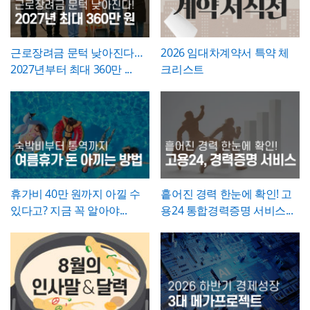
도 해당 기간이 무급으로 정확히 반영되었는
성
각 실행 단계가 언제 진행되는지
- 예산(안)을 부가세 포함 금액으로 상단에 명
간트차트처
그 사실과 처리 근거를 명확히 남겨두시기 바
지 재차 점검하시기 바랍니다.
럼 시각적으로 확인
시해, 개선 계획의 실행 가능성을
가능
예산 규모 측
랍니다. 하자여부는 실제 현장 점검 결과에 따
면에서도 함께 검토
할 수 있도록 함
라 정확히 체크하고, 하자가 있는 경우에는 내
근로장려금 문턱 낮아진다…
2026 임대차계약서 특약 체
💡 작성 팁
용을 구체적으로 기재해 향후 보수 책임의 근
2027년부터 최대 360만 ...
크리스트
개선 계획서는
현황과 문제점을 최대한 구체적
거로 삼을 수 있도록 하는 것이 좋습니다. 마
인 수치로 제시하는 것이 설득력의 핵심
입니다.
지막으로 발주처와 시공사 양측의 서명은 실
"노후화되었다", "느리다"처럼 막연한 표현 대
제 현장 검수에 참여한 담당자가 직접 하도록
신 실제 사용연수, 장애 발생 빈도, 소요 시간
하여, 이 확인서가 형식적 서류가 아니라 실질
등 정량적 근거를 제시하면 개선의 필요성이
적인 검증을 거친 문서로서의 효력을 갖도록
훨씬 명확하게 전달됩니다. 개선 목표는 문제
관리하시기 바랍니다.
점에서 언급한 리스크가 해소되는 방향으로
구체적으로 서술하고, 기대효과는 가능한 한
수치화(업무시간 단축 몇 시간, 만족도 개선
휴가비 40만 원까지 아낄 수
흩어진 경력 한눈에 확인! 고
등)해 목표와의 인과관계가 드러나도록 작성
있다고? 지금 꼭 알아야...
용24 통합경력증명 서비스...
하는 것이 좋습니다.