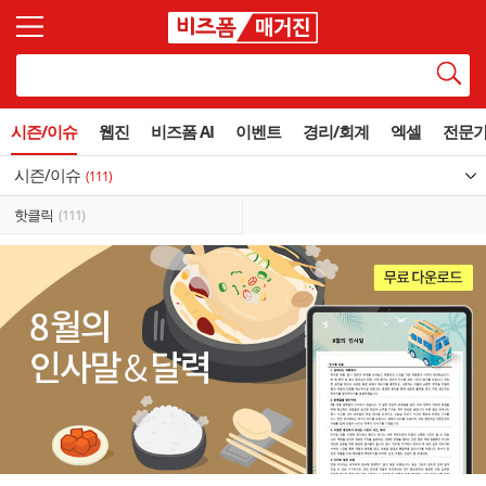
시즌/이슈
웹진
비즈폼 AI
이벤트
경리/회계
엑셀
전문
시즌/이슈
(111)
핫클릭
(111)