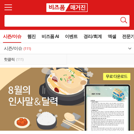
시즌/이슈
웹진
비즈폼 AI
이벤트
경리/회계
엑셀
전문
시즌/이슈
(111)
핫클릭
(111)