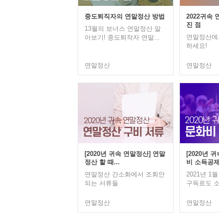
중도퇴직자의 연말정산 방법
2022귀속
진 점
13월의 보너스 연말정산 알
연말정산에서
아보기! 중도퇴작자 연말...
하세요!
연말정산
연말정산
[2020년 귀속 연말정산] 연말
[2020년 
정산 할 때...
비 소득공제.
연말정산 간소화에서 조회안
2021년 1
되는 서류들
구독료도 소
연말정산
연말정산