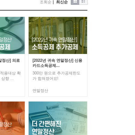
조회순
|
최신순
연말정산] 의료
[2022년 귀속 연말정산] 신용
카드소득공제...
 적용대상 확
300만 원으로 추가공제한도
상향 ...
가 합쳐졌어요!
연말정산