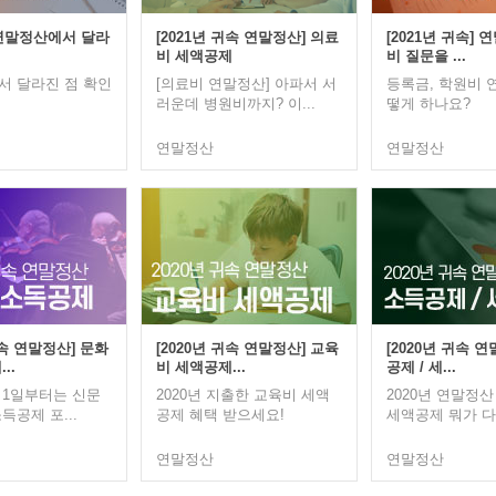
 연말정산에서 달라
[2021년 귀속 연말정산] 의료
[2021년 귀속]
비 세액공제
비 질문을 ...
 달라진 점 확인
[의료비 연말정산] 아파서 서
등록금, 학원비 
러운데 병원비까지? 이...
떻게 하나요?
연말정산
연말정산
귀속 연말정산] 문화
[2020년 귀속 연말정산] 교육
[2020년 귀속 
..
비 세액공제...
공제 / 세...
월 1일부터는 신문
2020년 지출한 교육비 세액
2020년 연말정
득공제 포...
공제 혜택 받으세요!
세액공제 뭐가 다
연말정산
연말정산