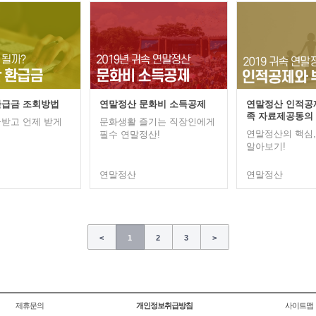
환급금 조회방법
연말정산 문화비 소득공제
연말정산 인적공
족 자료제공동의
받고 언제 받게
문화생활 즐기는 직장인에게
연말정산의 핵심
필수 연말정산!
알아보기!
연말정산
연말정산
<
1
2
3
>
제휴문의
개인정보취급방침
사이트맵