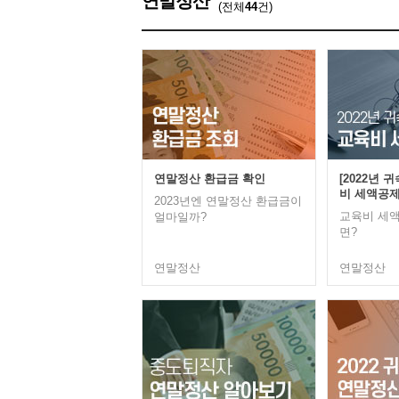
연말정산
(전체
44
건)
연말정산 환급금 확인
[2022년 
비 세액공
2023년엔 연말정산 환급금이
교육비 세
얼마일까?
면?
연말정산
연말정산