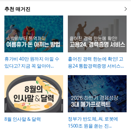
근로자별로 성명, 부서, 제출일자, 추가서류
필요 여부, 특이사항 등을 상세히 기록함으
추천 매거진
로써 누락되는 서류 없이 완전한 연말정산을
진행할 수 있습니다.
휴가비 40만 원까지 아낄 수
흩어진 경력 한눈에 확인! 고
있다고? 지금 꼭 알아야...
용24 통합경력증명 서비스...
정부가 반도체, AI, 로봇에
8월 인사말 & 달력
1500조 원을 쏟는 진...