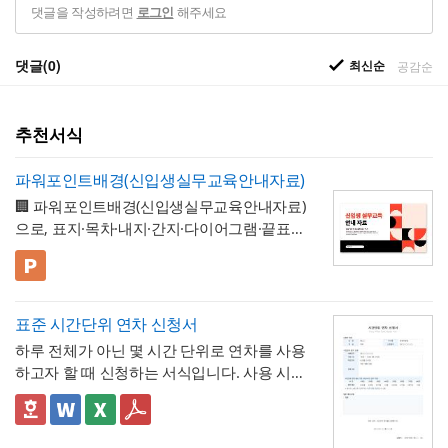
댓글을 작성하려면
해주세요
로그인
댓글(0)
최신순
공감순
추천서식
파워포인트배경(신입생실무교육안내자료)
🏢 파워포인트배경(신입생실무교육안내자료)
으로, 표지·목차·내지·간지·다이어그램·끝표지
로 구성된 비즈니스 프레젠테이션 템플릿입
니다. 코럴 레드·블랙·크림 컬러와 원형 그래
💡 사용 꿀팁
픽을 모듈처럼 조합한 팝아트풍 디자인으로,
▪️ 신입생 실무교육 안내 자료뿐만 아니라 신
딱딱하지 않으면서도 세련된 느낌으로 정보
입사원 온보딩 자료, 오리엔테이션 자료, 워크
표준 시간단위 연차 신청서
를 전달할 수 있도록 디자인되었습니다. 밝고
숍 안내서 등으로 다양하게 활용할 수 있습니
▪️ 다이어그램 페이지를 활용하면 교육 커리큘
하루 전체가 아닌 몇 시간 단위로 연차를 사용
경쾌한 톤으로 구성되어 있어 신입 구성원을
다.
럼, 진행 일정, 단계별 프로세스 등을 한눈에
하고자 할 때 신청하는 서식입니다. 사용 시간
대상으로 하는 자료에 특히 잘 어울리며, 신입
보기 쉽게 정리할 수 있습니다.
▪️ 문구와 이미지 교체만으로 대학 신입생 가이
을 연차 일수로 환산하는 기준표를 계약서 자
생·신입사원 실무교육 안내 자료부터 오리엔
드북, 사내 교육 자료, 동아리 소개 자료 등 다
체에 포함하고 있어, 신청자와 승인자 모두 몇
✅ 이 서식의 구성 특징
테이션 자료, 사내 교육 매뉴얼, 스터디·워크
양한 주제로 응용 가능합니다.
▪️ 코럴 레드와 블랙의 경쾌한 컬러 조합 덕분
시간이 얼마의 연차에 해당하는지 즉시 확인
- 시간단위 연차 환산 기준표를 1시간부터 8