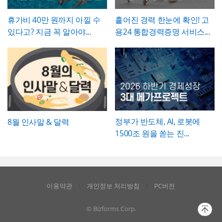
향으로 구체적으로 서술하고, 기대효과는 가
능한 한 수치화(업무시간 단축 몇 시간, 만족
휴가비 40만 원까지 아낄 수
흩어진 경력 한눈에 확인! 고
도 개선 등)해 목표와의 인과관계가 드러나도
있다고? 지금 꼭 알아야...
용24 통합경력증명 서비스...
록 작성하는 것이 좋습니다.
정부가 반도체, AI, 로봇에
8월 인사말 & 달력
1500조 원을 쏟는 진...
이용약관
개인정보 처리방침
PC버전
© Bizforms Corp.