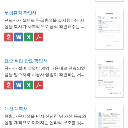
숍 자료까지 다양한 문서를 보기 쉽게 제작할
에 발표 자료를 만들 때 친근하면서도 세련된
할 수 있는 것이 특징입니다.
시간까지 표로 제시해, "몇 시간을 쓰면 연차
수 있습니다. 대학교의 신입생 대상 실무교육
인상을 남길 수 있습니다.
며칠에 해당하는지"를 신청서 자체에서 바로
- 사용시간을 "14:00~16:00(총 2시간)"처럼
무급휴직 확인서
안내, 기업의 신입사원 온보딩 자료, 동아리·
* 해당 템플릿에 사용된 폰트는 [ Pretendard
계산·검증 가능
시작·종료 시각과 총 시간을 함께 기재하도록
학회의 오리엔테이션 자료, 교육기관의 커리
] 입니다.
근로자가 실제로 무급휴직을 실시했다는 사
해, 반차보다 세분화된 시간 단위로 병원 진
- "회사의 소정근로시간에 따라 차감기준은
큘럼 소개 등 실무에 필요한 내용을 효과적으
폰트가 없을 경우 기본 폰트로 보입니다.
* 폰트는 따로 제공되지 않으므로 다운로드
실을 회사가 사후적으로 공식 확인해주는 증
료, 관공서 방문 등 짧은 용무에 유연하게 대
달라질 수 있음"이라는 단서를 명시해, 하루 8
로 정리할 수 있으며, 대학교·기업 인사팀·교
및 변경하여 사용하시기 바랍니다.
명서입니다. 휴직원(신청서)이 사전 승인 절차
응
시간 근무가 아닌 사업장에서도 환산 기준을
- 업무 특이사항란을 별도로 두어, 시간단위
육기관·동아리 및 학회 등 다양한 분야에서 활
를 위한 문서라면, 이 확인서는 이미 실시된
📣 이 서식의 구성 특징
조정해 적용할 수 있음을 안내
연차 사용으로 인해 발생할 수 있는 업무 공백
용하기 좋습니다. 특히 젊고 트렌디한 감각으
파워포인트 > 배경템플릿 > 비즈니스/금융
무급휴직의 기간과 무급 여부를 사후에 증명
1. 휴직기간과 별도로 휴직일수(총 ○○일간)를
이나 회의 일정 조율 여부를 함께 기록
로 신입 구성원의 눈길을 끌어야 하는 담당자
배경템플릿 12P
하는 최종 확인 문서라는 점이 특징입니다.
명시해, 실제 무급으로 처리된 정확한 일수를
📣 시간단위 환산 기준 적용 시 참고할 점
에게 추천하는 템플릿입니다.
한눈에 확인할 수 있도록 함
2. "급여 지급여부 : 무급(급여 미지급)"이라는
표에 제시된 환산 기준은 1일 8시간(주 40시
표준 작업 완료 확인서
항목을 별도로 명시해, 이 휴직이 유급이 아닌
간) 근무를 전제로 한 것이므로,
소정근로시간
공사나 설비 작업이 계약 내용대로 완료되었
무급으로 처리되었음을 문서상 명확히 못박
3. "회사 내부 규정에 따른 휴직 기준이 적용
이 다른 사업장이라면 이 기준을 그대로 적용
음을 발주처와 시공사 쌍방이 확인하는 서식
음
되었음을 확인한다"는 문구로, 이 무급휴직이
하지 않도록 유의
해야 합니다. 예를 들어 소정
입니다. 작업항목별로 계획 수량과 완료 수량
임의가 아니라 회사의 정식 내부 규정 절차를
4. 확인자(경영지원팀 담당자)의 서명과 회사
근로시간이 7시간인 사업장이라면 1시간당
을 나란히 대조하고, 하자 여부와 하자보증기
✅ 계획 대비 완료 수량 검증 및 하자 확인 관
거쳐 승인·실시되었음을 명시
직인으로 마무리해, 근로자가 이 문서를 대외
연차 환산 비율이 0.125일이 아닌 약 0.143일
간을 명시하는 구조로 되어 있어, 준공 시점의
련 참고할 점
기관에 제출할 수 있는 공식 증명서로서의 효
(1/7)로 달라지므로, 인사 담당자는 자사의 취
이행 완료 여부를 세부 항목까지 투명하게 검
계획과 완료 수량이 일치하지 않는 항목이 있
력을 갖추도록 구성
💡 작성 팁
업규칙이나 단체협약에 명시된 소정근로시간
증할 수 있는 것이 특징입니다.
다면 반드시 비고란에 그 사유(예 : 설계 변경,
무급휴직 확인서는
휴직기간과 일수를 정확
개선 계획서
을 기준으로 별도의 환산표를 마련해두는 것
현장 여건상 수량 조정 등)를 구체적으로 기재
히 계산해 기재
하는 것이 가장 중요합니다. 휴
현황과 문제점을 먼저 진단한 뒤 개선 목표와
이 정확합니다. 또한 법정 연차휴가는 원칙적
해야 하며, 임의로 수량을 맞춰 기재하는 일이
💡 작성 팁
직 시작일과 종료일을 실제 승인된 휴직원 내
실행 계획으로 이어지는 논리적 구조를 갖춘
으로 1일 단위 사용이 기본이며, 시간단위 사
없도록 해야 합니다. 하자여부를 "하자 없
작업 완료 확인서는
계획과 완료의 정확한 대
용과 정확히 대조하고, 총 휴직일수는 달력상