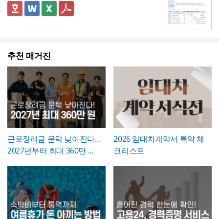
업무 개선 보고서입니다. 개선분야를 IT·전산,
용은 법적 의무사항이 아니라 회사가 취업규
음"으로 확인하는 경우에도 하자보증기간 내
조가 가장 중요
하므로, 현장 실사를 통해 실제
실제 일수를 정확히 세어 기재해야 이후 급여
업무 프로세스, 안전, 품질 등으로 체크박스
👔 이 서식의 구성 특징
칙 등을 통해 자율적으로 도입하는 제도이므
에 새로운 하자가 발견될 수 있으므로, 이 확
완료된 개소·수량을 정확히 확인한 뒤 계획 수
나 4대보험 정산 시 오류가 발생하지 않습니
구분하고, 단계별 실행 계획을 주차별 간트차
- 개선분야를 IT·전산, 업무 프로세스, 안전, 품
로, 도입 여부와 세부 기준은 사내 규정에 명
인서가 하자보증기간 이후의 책임까지 면제
량과 나란히 기재하시기 바랍니다. 만약 계획
다. 휴직사유는 근로자의 개인정보 보호를 고
트 형태로 시각화한 것이 특징입니다.
질, 기타로 체크박스 구분해, 다양한 부서의
확히 정해두는 것이 바람직합니다.
하는 것은 아니라는 점을 발주처와 시공사 모
과 완료 수량이 다른 항목이 있다면 반드시 비
려해 과도하게 상세한 내용보다는 "개인 사
개선 과제를 하나의
- 현황 및 문제점 섹션을 현황과 문제점으로
표준 양식으로 통일 관리
두 명확히 인지하고 있어야 합니다.
고란에 그 사유를 구체적으로 남겨, 나중에 왜
정" 등 적정 수준으로 기재하는 것이 일반적이
가능
나누어 구성해, 단순 현상 나열이 아니라
추천 매거진
왜
수량 차이가 발생했는지 근거를 확인할 수 있
며, 필요한 경우에만 구체적인 사유를 명시하
개선이 필요한지 논리적 인과관계를 명확히
- 개선 목표와 기대효과를 구분해, 무엇을 이
도록 하는 것이 중요합니다. 특이사항란에는
는 것이 좋습니다. 이 확인서를 발급한 이후에
제시
룰 것인지(목표)와 그 결과 무엇이 좋아지는지
작업 중 발견된 예상치 못한 사항(부식, 노후
는 반드시 4대보험 관련 신고(납부예외 신청
(효과)를 별도로 서술함으로써 보고받는 결재
- 단계별 실행 계획표에 담당자와 주차별 일정
배선 등)과 그에 대한 처리 결과를 함께 기록
등)가 함께 이루어졌는지 확인하고, 급여대장
권자가
(0월0주~0월0주)을 매트릭스 형태로 배치해,
투자 대비 효과를 판단
하기 쉽도록 구
해, 계약 범위를 벗어난 추가 작업이 있었다면
에도 해당 기간이 무급으로 정확히 반영되었
성
각 실행 단계가 언제 진행되는지
- 예산(안)을 부가세 포함 금액으로 상단에 명
간트차트처
그 사실과 처리 근거를 명확히 남겨두시기 바
는지 재차 점검하시기 바랍니다.
럼 시각적으로 확인
시해, 개선 계획의 실행 가능성을
가능
예산 규모
랍니다. 하자여부는 실제 현장 점검 결과에 따
측면에서도 함께 검토
할 수 있도록 함
라 정확히 체크하고, 하자가 있는 경우에는 내
근로장려금 문턱 낮아진다…
2026 임대차계약서 특약 체
💡 작성 팁
용을 구체적으로 기재해 향후 보수 책임의 근
2027년부터 최대 360만 ...
크리스트
개선 계획서는
현황과 문제점을 최대한 구체
거로 삼을 수 있도록 하는 것이 좋습니다. 마
적인 수치로 제시하는 것이 설득력의 핵심
입
지막으로 발주처와 시공사 양측의 서명은 실
니다. "노후화되었다", "느리다"처럼 막연한
제 현장 검수에 참여한 담당자가 직접 하도록
표현 대신 실제 사용연수, 장애 발생 빈도, 소
하여, 이 확인서가 형식적 서류가 아니라 실질
요 시간 등 정량적 근거를 제시하면 개선의 필
적인 검증을 거친 문서로서의 효력을 갖도록
요성이 훨씬 명확하게 전달됩니다. 개선 목표
관리하시기 바랍니다.
는 문제점에서 언급한 리스크가 해소되는 방