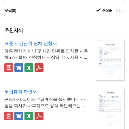
댓글(0)
최신순
공감순
추천서식
표준 시간단위 연차 신청서
하루 전체가 아닌 몇 시간 단위로 연차를 사용
하고자 할 때 신청하는 서식입니다. 사용 시간
을 연차 일수로 환산하는 기준표를 계약서 자
체에 포함하고 있어, 신청자와 승인자 모두 몇
✅ 이 서식의 구성 특징
시간이 얼마의 연차에 해당하는지 즉시 확인
- 시간단위 연차 환산 기준표를 1시간부터 8
할 수 있는 것이 특징입니다.
시간까지 표로 제시해, "몇 시간을 쓰면 연차
며칠에 해당하는지"를 신청서 자체에서 바로
- 사용시간을 "14:00~16:00(총 2시간)"처럼
무급휴직 확인서
계산·검증 가능
시작·종료 시각과 총 시간을 함께 기재하도록
근로자가 실제로 무급휴직을 실시했다는 사
해, 반차보다 세분화된 시간 단위로 병원 진
- "회사의 소정근로시간에 따라 차감기준은
실을 회사가 사후적으로 공식 확인해주는 증
료, 관공서 방문 등 짧은 용무에 유연하게 대
달라질 수 있음"이라는 단서를 명시해, 하루 8
명서입니다. 휴직원(신청서)이 사전 승인 절차
응
시간 근무가 아닌 사업장에서도 환산 기준을
- 업무 특이사항란을 별도로 두어, 시간단위
를 위한 문서라면, 이 확인서는 이미 실시된
📣 이 서식의 구성 특징
조정해 적용할 수 있음을 안내
연차 사용으로 인해 발생할 수 있는 업무 공백
무급휴직의 기간과 무급 여부를 사후에 증명
1. 휴직기간과 별도로 휴직일수(총 ○○일간)를
이나 회의 일정 조율 여부를 함께 기록