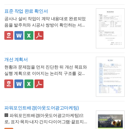
하는 최종 확인 문서라는 점이 특징입니다.
명시해, 실제 무급으로 처리된 정확한 일수를
📣 시간단위 환산 기준 적용 시 참고할 점
한눈에 확인할 수 있도록 함
2. "급여 지급여부 : 무급(급여 미지급)"이라는
표에 제시된 환산 기준은 1일 8시간(주 40시
표준 작업 완료 확인서
항목을 별도로 명시해, 이 휴직이 유급이 아닌
간) 근무를 전제로 한 것이므로,
소정근로시간
공사나 설비 작업이 계약 내용대로 완료되었
무급으로 처리되었음을 문서상 명확히 못박
3. "회사 내부 규정에 따른 휴직 기준이 적용
이 다른 사업장이라면 이 기준을 그대로 적용하
음을 발주처와 시공사 쌍방이 확인하는 서식
음
되었음을 확인한다"는 문구로, 이 무급휴직이
지 않도록 유의
해야 합니다. 예를 들어 소정근
입니다. 작업항목별로 계획 수량과 완료 수량
임의가 아니라 회사의 정식 내부 규정 절차를
4. 확인자(경영지원팀 담당자)의 서명과 회사
로시간이 7시간인 사업장이라면 1시간당 연
을 나란히 대조하고, 하자 여부와 하자보증기
✅ 계획 대비 완료 수량 검증 및 하자 확인 관련
거쳐 승인·실시되었음을 명시
직인으로 마무리해, 근로자가 이 문서를 대외
차 환산 비율이 0.125일이 아닌 약 0.143일
간을 명시하는 구조로 되어 있어, 준공 시점의
참고할 점
기관에 제출할 수 있는 공식 증명서로서의 효
(1/7)로 달라지므로, 인사 담당자는 자사의 취
이행 완료 여부를 세부 항목까지 투명하게 검
계획과 완료 수량이 일치하지 않는 항목이 있
력을 갖추도록 구성
💡 작성 팁
업규칙이나 단체협약에 명시된 소정근로시간
증할 수 있는 것이 특징입니다.
다면 반드시 비고란에 그 사유(예 : 설계 변경,
무급휴직 확인서는
휴직기간과 일수를 정확히
개선 계획서
을 기준으로 별도의 환산표를 마련해두는 것
현장 여건상 수량 조정 등)를 구체적으로 기재
계산해 기재
하는 것이 가장 중요합니다. 휴직
현황과 문제점을 먼저 진단한 뒤 개선 목표와
이 정확합니다. 또한 법정 연차휴가는 원칙적
해야 하며, 임의로 수량을 맞춰 기재하는 일이
💡 작성 팁
시작일과 종료일을 실제 승인된 휴직원 내용
실행 계획으로 이어지는 논리적 구조를 갖춘
으로 1일 단위 사용이 기본이며, 시간단위 사
없도록 해야 합니다. 하자여부를 "하자 없
작업 완료 확인서는
계획과 완료의 정확한 대조
과 정확히 대조하고, 총 휴직일수는 달력상 실
업무 개선 보고서입니다. 개선분야를 IT·전산,
용은 법적 의무사항이 아니라 회사가 취업규
음"으로 확인하는 경우에도 하자보증기간 내
가 가장 중요
하므로, 현장 실사를 통해 실제 완
제 일수를 정확히 세어 기재해야 이후 급여나
업무 프로세스, 안전, 품질 등으로 체크박스
👔 이 서식의 구성 특징
칙 등을 통해 자율적으로 도입하는 제도이므
에 새로운 하자가 발견될 수 있으므로, 이 확
료된 개소·수량을 정확히 확인한 뒤 계획 수량
4대보험 정산 시 오류가 발생하지 않습니다.
구분하고, 단계별 실행 계획을 주차별 간트차
- 개선분야를 IT·전산, 업무 프로세스, 안전, 품
로, 도입 여부와 세부 기준은 사내 규정에 명
인서가 하자보증기간 이후의 책임까지 면제
과 나란히 기재하시기 바랍니다. 만약 계획과
휴직사유는 근로자의 개인정보 보호를 고려
트 형태로 시각화한 것이 특징입니다.
질, 기타로 체크박스 구분해, 다양한 부서의
확히 정해두는 것이 바람직합니다.
하는 것은 아니라는 점을 발주처와 시공사 모
완료 수량이 다른 항목이 있다면 반드시 비고
해 과도하게 상세한 내용보다는 "개인 사정"
개선 과제를 하나의
- 현황 및 문제점 섹션을 현황과 문제점으로
표준 양식으로 통일 관리
두 명확히 인지하고 있어야 합니다.
란에 그 사유를 구체적으로 남겨, 나중에 왜
파워포인트배경(아웃도어광고마케팅)
등 적정 수준으로 기재하는 것이 일반적이며,
가능
나누어 구성해, 단순 현상 나열이 아니라
왜 개
수량 차이가 발생했는지 근거를 확인할 수 있
🏢 파워포인트배경(아웃도어광고마케팅)으
필요한 경우에만 구체적인 사유를 명시하는
선이 필요한지 논리적 인과관계를 명확히 제시
- 개선 목표와 기대효과를 구분해, 무엇을 이
도록 하는 것이 중요합니다. 특이사항란에는
로, 표지·목차·내지·간지·다이어그램·끝표지로
것이 좋습니다. 이 확인서를 발급한 이후에는
룰 것인지(목표)와 그 결과 무엇이 좋아지는지
작업 중 발견된 예상치 못한 사항(부식, 노후
구성된 비즈니스 프레젠테이션 템플릿입니
반드시 4대보험 관련 신고(납부예외 신청 등)