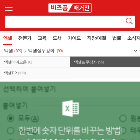
엑셀
전문가
교육
도서
가이드
직장/예절
법률
소식
엑셀
엑셀실무강좌
(209)
(99)
엑셀테마모음
(0)
엑셀실무강좌
(99)
엑셀TIP
(110)