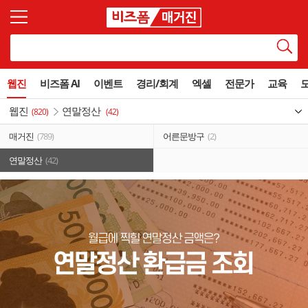
웹진
비즈폼 AI
이벤트
경리/회계
엑셀
전문가
교육
웹진
연말정산
(820)
(42)
매거진
(789)
어른문방구
(2)
연말정산
(42)