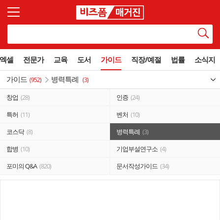
엑셀
전문가
교육
도서
가이드
직장/예절
법률
소식지
가이드
병력특례
(952)
(3)
창업
(28)
인증
(24)
특허
(11)
벤처
(10)
코스닥
(8)
병력특례
(3)
합병
(10)
기업부설연구소
(4)
포미의 Q&A
(820)
문서작성가이드
(34)