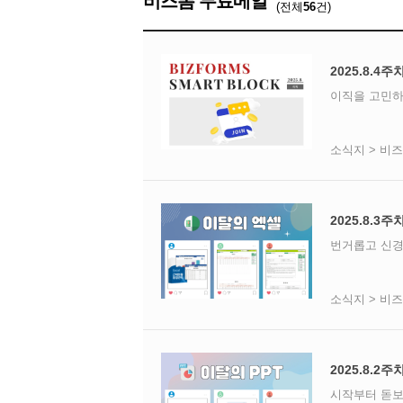
비즈폼 무료메일
(전체
56
건)
2025.8.4
이직을 고민하
소식지 > 비
2025.8.3
번거롭고 신경
소식지 > 비
2025.8.2주
시작부터 돋보