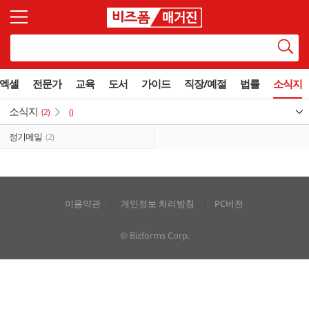
엑셀
전문가
교육
도서
가이드
직장/예절
법률
소식지
소식지
(2)
()
정기메일
(2)
이용약관
개인정보 처리방침
PC버전
© Bizforms Corp.