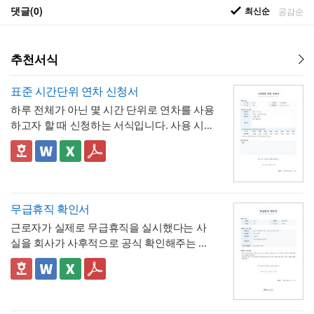
댓글(0)
최신순
공감순
추천서식
표준 시간단위 연차 신청서
하루 전체가 아닌 몇 시간 단위로 연차를 사용
하고자 할 때 신청하는 서식입니다. 사용 시간
을 연차 일수로 환산하는 기준표를 계약서 자
체에 포함하고 있어, 신청자와 승인자 모두 몇
✅ 이 서식의 구성 특징
시간이 얼마의 연차에 해당하는지 즉시 확인
- 시간단위 연차 환산 기준표를 1시간부터 8
할 수 있는 것이 특징입니다.
시간까지 표로 제시해, "몇 시간을 쓰면 연차
며칠에 해당하는지"를 신청서 자체에서 바로
- 사용시간을 "14:00~16:00(총 2시간)"처럼
무급휴직 확인서
계산·검증 가능
시작·종료 시각과 총 시간을 함께 기재하도록
근로자가 실제로 무급휴직을 실시했다는 사
해, 반차보다 세분화된 시간 단위로 병원 진
- "회사의 소정근로시간에 따라 차감기준은
실을 회사가 사후적으로 공식 확인해주는 증
료, 관공서 방문 등 짧은 용무에 유연하게 대
달라질 수 있음"이라는 단서를 명시해, 하루 8
명서입니다. 휴직원(신청서)이 사전 승인 절차
응
시간 근무가 아닌 사업장에서도 환산 기준을
- 업무 특이사항란을 별도로 두어, 시간단위
를 위한 문서라면, 이 확인서는 이미 실시된
📣 이 서식의 구성 특징
조정해 적용할 수 있음을 안내
연차 사용으로 인해 발생할 수 있는 업무 공백
무급휴직의 기간과 무급 여부를 사후에 증명
1. 휴직기간과 별도로 휴직일수(총 ○○일간)를
이나 회의 일정 조율 여부를 함께 기록
하는 최종 확인 문서라는 점이 특징입니다.
명시해, 실제 무급으로 처리된 정확한 일수를
📣 시간단위 환산 기준 적용 시 참고할 점