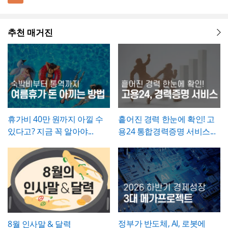
등)가 함께 이루어졌는지 확인하고, 급여대장
권자가
(0월0주~0월0주)을 매트릭스 형태로 배치해,
투자 대비 효과를 판단
하기 쉽도록 구
해, 계약 범위를 벗어난 추가 작업이 있었다면
의 선명한 대비를 활용해 옥외광고·미디어 업
▪️ 아웃도어광고마케팅 제안서뿐만 아니라 브
에도 해당 기간이 무급으로 정확히 반영되었
성
각 실행 단계가 언제 진행되는지
- 예산(안)을 부가세 포함 금액으로 상단에 명
간트차트처
그 사실과 처리 근거를 명확히 남겨두시기 바
계 특유의 임팩트 있고 감각적인 분위기로 정
랜드 캠페인 기획안, 미디어 매체 소개서, 마
는지 재차 점검하시기 바랍니다.
럼 시각적으로 확인
시해, 개선 계획의 실행 가능성을
가능
예산 규모
랍니다. 하자여부는 실제 현장 점검 결과에 따
추천 매거진
보를 전달할 수 있도록 디자인되었습니다. 내
케팅 대행 제안서 등으로 다양하게 활용할 수
▪️ 다이어그램 페이지를 활용하면 캠페인 진행
측면에서도 함께 검토
할 수 있도록 함
라 정확히 체크하고, 하자가 있는 경우에는 내
지는 깔끔한 그레이 톤으로 정리되어 있어 복
있습니다.
프로세스, 매체 집행 일정, 성과 지표 등을 한
💡 작성 팁
용을 구체적으로 기재해 향후 보수 책임의 근
잡한 내용도 가독성 있게 담을 수 있으며, 아
눈에 보기 쉽게 정리할 수 있습니다.
▪️ 문구와 이미지 교체만으로 옥외광고 매체 제
개선 계획서는
현황과 문제점을 최대한 구체
거로 삼을 수 있도록 하는 것이 좋습니다. 마
웃도어 광고 마케팅 제안서부터 미디어 매체
안서, 브랜드 마케팅 전략서, 광고 실적 보고
적인 수치로 제시하는 것이 설득력의 핵심
입
지막으로 발주처와 시공사 양측의 서명은 실
소개서, 광고 캠페인 기획안, 브랜드 마케팅
자료 등 다양한 주제로 응용 가능합니다.
▪️ 블랙&라임그린의 강렬한 컬러 대비 덕분에
니다. "노후화되었다", "느리다"처럼 막연한
제 현장 검수에 참여한 담당자가 직접 하도록
전략서까지 다양한 문서를 보기 쉽게 제작할
발표 자료를 만들 때 감각적이고 임팩트 있는
표현 대신 실제 사용연수, 장애 발생 빈도, 소
하여, 이 확인서가 형식적 서류가 아니라 실질
수 있습니다. 광고대행사의 옥외광고 매체 소
인상을 남길 수 있습니다.
요 시간 등 정량적 근거를 제시하면 개선의 필
적인 검증을 거친 문서로서의 효력을 갖도록
개, 브랜드의 캠페인 기획 발표, 마케팅 대행
* 해당 템플릿에 사용된 폰트는 [ Cafe24 PRO
요성이 훨씬 명확하게 전달됩니다. 개선 목표
휴가비 40만 원까지 아낄 수
흩어진 경력 한눈에 확인! 고
관리하시기 바랍니다.
제안, 미디어 플래닝 보고 자료 등 실무에 필
Slim Max ] 입니다.
는 문제점에서 언급한 리스크가 해소되는 방
있다고? 지금 꼭 알아야...
용24 통합경력증명 서비스...
요한 내용을 효과적으로 정리할 수 있으며, 광
폰트가 없을 경우 기본 폰트로 보입니다.
* 폰트는 따로 제공되지 않으므로 다운로드
향으로 구체적으로 서술하고, 기대효과는 가
고대행사·미디어렙사·브랜드 마케팅팀·옥외
및 변경하여 사용하시기 바랍니다.
능한 한 수치화(업무시간 단축 몇 시간, 만족
광고 업체 등 다양한 분야에서 활용하기 좋습
도 개선 등)해 목표와의 인과관계가 드러나도
니다. 특히 임팩트 있고 트렌디한 톤으로 크리
파워포인트 > 배경템플릿 > 비즈니스/금융
록 작성하는 것이 좋습니다.
에이티브한 인상을 남겨야 하는 실무자와 기
배경템플릿 12P
획자에게 추천하는 템플릿입니다.
정부가 반도체, AI, 로봇에
8월 인사말 & 달력