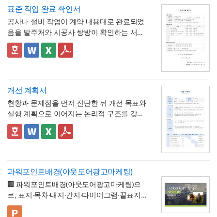
한눈에 확인할 수 있도록 함
2. "급여 지급여부 : 무급(급여 미지급)"이라는
표에 제시된 환산 기준은 1일 8시간(주 40시
표준 작업 완료 확인서
항목을 별도로 명시해, 이 휴직이 유급이 아닌
간) 근무를 전제로 한 것이므로,
소정근로시간
공사나 설비 작업이 계약 내용대로 완료되었
무급으로 처리되었음을 문서상 명확히 못박
3. "회사 내부 규정에 따른 휴직 기준이 적용
이 다른 사업장이라면 이 기준을 그대로 적용
음을 발주처와 시공사 쌍방이 확인하는 서식
음
되었음을 확인한다"는 문구로, 이 무급휴직이
하지 않도록 유의
해야 합니다. 예를 들어 소정
입니다. 작업항목별로 계획 수량과 완료 수량
임의가 아니라 회사의 정식 내부 규정 절차를
4. 확인자(경영지원팀 담당자)의 서명과 회사
근로시간이 7시간인 사업장이라면 1시간당
을 나란히 대조하고, 하자 여부와 하자보증기
✅ 계획 대비 완료 수량 검증 및 하자 확인 관
거쳐 승인·실시되었음을 명시
직인으로 마무리해, 근로자가 이 문서를 대외
연차 환산 비율이 0.125일이 아닌 약 0.143일
간을 명시하는 구조로 되어 있어, 준공 시점의
련 참고할 점
기관에 제출할 수 있는 공식 증명서로서의 효
(1/7)로 달라지므로, 인사 담당자는 자사의 취
이행 완료 여부를 세부 항목까지 투명하게 검
계획과 완료 수량이 일치하지 않는 항목이 있
력을 갖추도록 구성
💡 작성 팁
업규칙이나 단체협약에 명시된 소정근로시간
증할 수 있는 것이 특징입니다.
다면 반드시 비고란에 그 사유(예 : 설계 변경,
무급휴직 확인서는
휴직기간과 일수를 정확
개선 계획서
을 기준으로 별도의 환산표를 마련해두는 것
현장 여건상 수량 조정 등)를 구체적으로 기재
히 계산해 기재
하는 것이 가장 중요합니다. 휴
현황과 문제점을 먼저 진단한 뒤 개선 목표와
이 정확합니다. 또한 법정 연차휴가는 원칙적
해야 하며, 임의로 수량을 맞춰 기재하는 일이
💡 작성 팁
직 시작일과 종료일을 실제 승인된 휴직원 내
실행 계획으로 이어지는 논리적 구조를 갖춘
으로 1일 단위 사용이 기본이며, 시간단위 사
없도록 해야 합니다. 하자여부를 "하자 없
작업 완료 확인서는
계획과 완료의 정확한 대
용과 정확히 대조하고, 총 휴직일수는 달력상
업무 개선 보고서입니다. 개선분야를 IT·전산,
용은 법적 의무사항이 아니라 회사가 취업규
음"으로 확인하는 경우에도 하자보증기간 내
조가 가장 중요
하므로, 현장 실사를 통해 실제
실제 일수를 정확히 세어 기재해야 이후 급여
업무 프로세스, 안전, 품질 등으로 체크박스
👔 이 서식의 구성 특징
칙 등을 통해 자율적으로 도입하는 제도이므
에 새로운 하자가 발견될 수 있으므로, 이 확
완료된 개소·수량을 정확히 확인한 뒤 계획 수
나 4대보험 정산 시 오류가 발생하지 않습니
구분하고, 단계별 실행 계획을 주차별 간트차
- 개선분야를 IT·전산, 업무 프로세스, 안전, 품
로, 도입 여부와 세부 기준은 사내 규정에 명
인서가 하자보증기간 이후의 책임까지 면제
량과 나란히 기재하시기 바랍니다. 만약 계획
다. 휴직사유는 근로자의 개인정보 보호를 고
트 형태로 시각화한 것이 특징입니다.
질, 기타로 체크박스 구분해, 다양한 부서의
확히 정해두는 것이 바람직합니다.
하는 것은 아니라는 점을 발주처와 시공사 모
과 완료 수량이 다른 항목이 있다면 반드시 비
려해 과도하게 상세한 내용보다는 "개인 사
개선 과제를 하나의
- 현황 및 문제점 섹션을 현황과 문제점으로
표준 양식으로 통일 관리
두 명확히 인지하고 있어야 합니다.
고란에 그 사유를 구체적으로 남겨, 나중에 왜
파워포인트배경(아웃도어광고마케팅)
정" 등 적정 수준으로 기재하는 것이 일반적이
가능
나누어 구성해, 단순 현상 나열이 아니라
왜
수량 차이가 발생했는지 근거를 확인할 수 있
🏢 파워포인트배경(아웃도어광고마케팅)으
며, 필요한 경우에만 구체적인 사유를 명시하
개선이 필요한지 논리적 인과관계를 명확히
- 개선 목표와 기대효과를 구분해, 무엇을 이
도록 하는 것이 중요합니다. 특이사항란에는
로, 표지·목차·내지·간지·다이어그램·끝표지로
는 것이 좋습니다. 이 확인서를 발급한 이후에
제시
룰 것인지(목표)와 그 결과 무엇이 좋아지는지
작업 중 발견된 예상치 못한 사항(부식, 노후
구성된 비즈니스 프레젠테이션 템플릿입니
는 반드시 4대보험 관련 신고(납부예외 신청
(효과)를 별도로 서술함으로써 보고받는 결재
- 단계별 실행 계획표에 담당자와 주차별 일정
배선 등)과 그에 대한 처리 결과를 함께 기록
다. 블랙 배경과 강렬한 라임그린 포인트 컬러
💡 사용 꿀팁