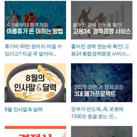
통지서나 근로계약 변경 합의서로 함께 정리
임명장은 상징적 의미가 큰 문서인 만큼,
문구
휴직원은
세부사유를 구체적이고 명확하게
해두는 것이 바람직합니다. 임명장 자체에는
를 간결하면서도 격식 있게 다듬는 것이 중요
서술하는 것이 승인 절차를 원활하게 하는 핵
직책과 발령일 외의 세부 조건(급여 변동, 권
합니다. 발령일자, 소속, 직책명은 실제 인사
심
입니다. 질병휴직의 경우 진단명과 필요 요
한 범위 등)을 담지 않는 것이 일반적이므로,
발령 결재 내용과 정확히 일치시켜 기재하고,
양 기간에 대한 의사 소견을 구체적으로 기재
이런 실무적 내용이 필요하다면 별도 문서로
영문 성명 표기는 여권이나 사원증에 등록된
하고, 진단서 등 객관적 증빙서류를 반드시 첨
보완하는 것이 좋습니다.
로마자 표기법과 통일해 혼선이 없도록 하시
부하도록 안내하시기 바랍니다. 휴직기간과
기 바랍니다. 문서번호는 사내 인사발령 대장
복직예정일은 가능한 명확한 날짜로 특정하
휴가비 40만 원까지 아낄 수
흩어진 경력 한눈에 확인! 고
의 번호 체계와 연동해 부여하면, 추후 임명
고, 만약 진단 결과에 따라 기간이 변동될 가
있다고? 지금 꼭 알아야...
용24 통합경력증명 서비스...
이력을 조회하거나 경력증명서 발급 시 참조
능성이 있다면 그 가능성을 세부사유에 함께
자료로 활용하기 편리합니다.
언급해두는 것이 좋습니다.
정부가 반도체, AI, 로봇에
8월 인사말 & 달력
1500조 원을 쏟는 진...