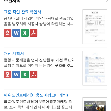
추천서식
표준 작업 완료 확인서
공사나 설비 작업이 계약 내용대로 완료되었
음을 발주처와 시공사 쌍방이 확인하는 서식
입니다. 작업항목별로 계획 수량과 완료 수량
을 나란히 대조하고, 하자 여부와 하자보증기
✅ 계획 대비 완료 수량 검증 및 하자 확인 관
간을 명시하는 구조로 되어 있어, 준공 시점의
련 참고할 점
이행 완료 여부를 세부 항목까지 투명하게 검
계획과 완료 수량이 일치하지 않는 항목이 있
증할 수 있는 것이 특징입니다.
다면 반드시 비고란에 그 사유(예 : 설계 변경,
개선 계획서
현장 여건상 수량 조정 등)를 구체적으로 기재
현황과 문제점을 먼저 진단한 뒤 개선 목표와
해야 하며, 임의로 수량을 맞춰 기재하는 일이
💡 작성 팁
실행 계획으로 이어지는 논리적 구조를 갖춘
없도록 해야 합니다. 하자여부를 "하자 없
작업 완료 확인서는
계획과 완료의 정확한 대
업무 개선 보고서입니다. 개선분야를 IT·전산,
음"으로 확인하는 경우에도 하자보증기간 내
조가 가장 중요
하므로, 현장 실사를 통해 실제
업무 프로세스, 안전, 품질 등으로 체크박스
👔 이 서식의 구성 특징
에 새로운 하자가 발견될 수 있으므로, 이 확
완료된 개소·수량을 정확히 확인한 뒤 계획 수
구분하고, 단계별 실행 계획을 주차별 간트차
- 개선분야를 IT·전산, 업무 프로세스, 안전, 품
인서가 하자보증기간 이후의 책임까지 면제
량과 나란히 기재하시기 바랍니다. 만약 계획
트 형태로 시각화한 것이 특징입니다.
질, 기타로 체크박스 구분해, 다양한 부서의
하는 것은 아니라는 점을 발주처와 시공사 모
과 완료 수량이 다른 항목이 있다면 반드시 비
개선 과제를 하나의
- 현황 및 문제점 섹션을 현황과 문제점으로
표준 양식으로 통일 관리
두 명확히 인지하고 있어야 합니다.
고란에 그 사유를 구체적으로 남겨, 나중에 왜
파워포인트배경(아웃도어광고마케팅)
가능
나누어 구성해, 단순 현상 나열이 아니라
왜
수량 차이가 발생했는지 근거를 확인할 수 있
🏢 파워포인트배경(아웃도어광고마케팅)으
개선이 필요한지 논리적 인과관계를 명확히
- 개선 목표와 기대효과를 구분해, 무엇을 이
도록 하는 것이 중요합니다. 특이사항란에는
로, 표지·목차·내지·간지·다이어그램·끝표지로
제시
룰 것인지(목표)와 그 결과 무엇이 좋아지는지
작업 중 발견된 예상치 못한 사항(부식, 노후