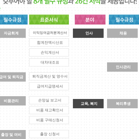
이익잉여금처분계산서
자금회계
인사
채용
합계잔액시산표
손익계산서
대차대조표
인사관리
퇴직금계산 및 영수서
급여 및 퇴직금
급여지급명세서
손망실 보고서
비품관리
교육, 복지
복리후생
비품 재고확인서
비품 구매신청서
출장 신청서
출장 및 여비