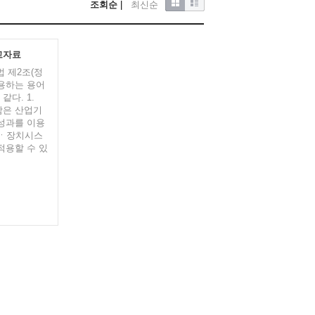
조회순
|
최신순
고자료
법 제2조(정
사용하는 용어
같다. 1.
함은 산업기
 성과를 이용
ㆍ장치시스
적용할 수 있