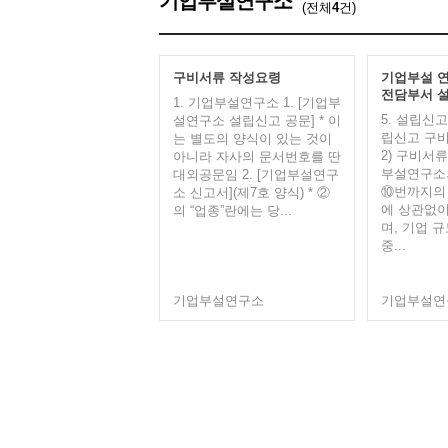
기업부설연구소
(전체
4
건)
구비서류 작성요령
기업부설 연
전담부서 설
​1. 기업부설연구소 1. [기업부
5. 설립신고
설연구소 설립신고 공문] * 이
립신고 구비
는 별도의 양식이 있는 것이
​2) 구비
아니라 자사의 문서번호를 딴
부설연구소
대외공문임 2. [기업부설연구
⑩번까지의
소 신고서](제7호 양식) * ②
에 상관없이
의 “업종”란에는 당...
며, 기업 
중...
기업부설연구소
기업부설연