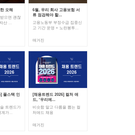
한 오해
6월, 우리 회사 고용보험 서
류 점검해야 할...
고받으면 괜찮
고용노동부 부정수급 집중신
산 ...
고 기간 운영 + 노란봉투...
매거진
6] 풀스택 인
[채용트렌드 2026] 컬처 애
드, ‘우리에...
기술 트렌드가
비슷함 말고 다름을 뽑는 컬
계가...
처애드 채용
매거진