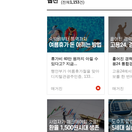
웹진
(전체
1,153
건)
휴가비 40만 원까지 아낄 수
흩어진 경력
있다고? 지금...
용24 통합경
행안부가 여름휴가철을 맞아
고용24에서
디지털관광주민증, 133...
보를 한 번에
매거진
매거진