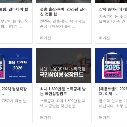
보험, 갈아타야 할
결혼·출산·육아, 2026년 달라
상속·증여세에 대
진 것들 한...
가족끼리 돈 주
부담이 늘어난 5
2026년 결혼·출산·육아 제도
을까요? 가족 간 자
, 나에게 ...
총정리 배우자 출산...
매거진
매거진
2026] 평생직장
최대 1,800만원 소득공제 받
[채용트렌드 202
..
는 국민성장펀드
재, 이제 ...
 CEO가 되는 법
소득공제 최대 1,800만원 혜
풀스택 인재는 
택 제공받는 국민성장...
아닙니다. 직무 경
매거진
매거진