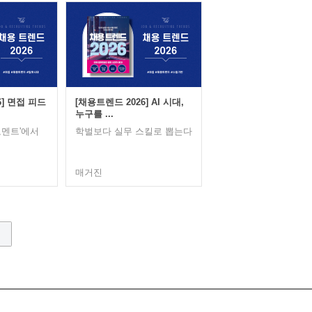
6] 면접 피드
[채용트렌드 2026] AI 시대,
누구를 ...
코멘트'에서
학벌보다 실무 스킬로 뽑는다
매거진