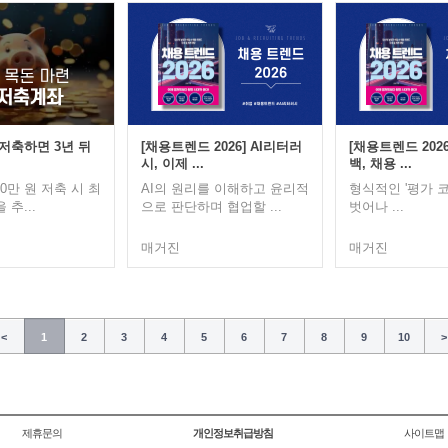
 저축하면 3년 뒤
[채용트렌드 2026] AI리터러
[채용트렌드 202
시, 이제 ...
백, 채용 ...
0만 원 저축 시 최
AI의 원리를 이해하고 윤리적
형식적인 '평가 
 추...
으로 판단하며 협업할 ...
벗어나 ...
매거진
매거진
<
1
2
3
4
5
6
7
8
9
10
>
제휴문의
개인정보취급방침
사이트맵