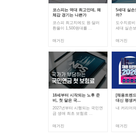
코스피는 역대 최고인데, 왜
5세대 실손
체감 경기는 나쁜가
까?
코스피 최고치에도 원·달러
도수치료비 
환율이 1,500원대를 ...
세대 실손보험
매거진
매거진
18세부터 시작되는 노후 준
[채용트렌드 
비, 첫 달은 국...
대신 평생커.
2027년부터 시행되는 국민연
내 커리어의
금 생애 최초 보험료 ...
매거진
매거진