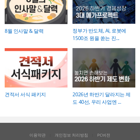
에이티브한 인상을 남겨야 하는 실무자와 기
배경템플릿 12P
획자에게 추천하는 템플릿입니다.
정부가 반도체, AI, 로봇에
8월 인사말 & 달력
1500조 원을 쏟는 진...
견적서 서식 패키지
2026년 하반기 달라지는 제
도 40선, 우리 사업엔 ...
이용약관
개인정보 처리방침
PC버전