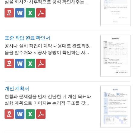
실을 회사가 사후적으로 공식 확인해주는 증
료, 관공서 방문 등 짧은 용무에 유연하게 대
달라질 수 있음"이라는 단서를 명시해, 하루 8
명서입니다. 휴직원(신청서)이 사전 승인 절차
응
시간 근무가 아닌 사업장에서도 환산 기준을
- 업무 특이사항란을 별도로 두어, 시간단위
를 위한 문서라면, 이 확인서는 이미 실시된
📣 이 서식의 구성 특징
조정해 적용할 수 있음을 안내
연차 사용으로 인해 발생할 수 있는 업무 공백
무급휴직의 기간과 무급 여부를 사후에 증명
1. 휴직기간과 별도로 휴직일수(총 ○○일간)를
이나 회의 일정 조율 여부를 함께 기록
하는 최종 확인 문서라는 점이 특징입니다.
명시해, 실제 무급으로 처리된 정확한 일수를
📣 시간단위 환산 기준 적용 시 참고할 점
한눈에 확인할 수 있도록 함
2. "급여 지급여부 : 무급(급여 미지급)"이라는
표에 제시된 환산 기준은 1일 8시간(주 40시
표준 작업 완료 확인서
항목을 별도로 명시해, 이 휴직이 유급이 아닌
간) 근무를 전제로 한 것이므로,
소정근로시간
공사나 설비 작업이 계약 내용대로 완료되었
무급으로 처리되었음을 문서상 명확히 못박
3. "회사 내부 규정에 따른 휴직 기준이 적용
이 다른 사업장이라면 이 기준을 그대로 적용
음을 발주처와 시공사 쌍방이 확인하는 서식
음
되었음을 확인한다"는 문구로, 이 무급휴직이
하지 않도록 유의
해야 합니다. 예를 들어 소정
입니다. 작업항목별로 계획 수량과 완료 수량
임의가 아니라 회사의 정식 내부 규정 절차를
4. 확인자(경영지원팀 담당자)의 서명과 회사
근로시간이 7시간인 사업장이라면 1시간당
을 나란히 대조하고, 하자 여부와 하자보증기
✅ 계획 대비 완료 수량 검증 및 하자 확인 관
거쳐 승인·실시되었음을 명시
직인으로 마무리해, 근로자가 이 문서를 대외
연차 환산 비율이 0.125일이 아닌 약 0.143일
간을 명시하는 구조로 되어 있어, 준공 시점의
련 참고할 점
기관에 제출할 수 있는 공식 증명서로서의 효
(1/7)로 달라지므로, 인사 담당자는 자사의 취
이행 완료 여부를 세부 항목까지 투명하게 검
계획과 완료 수량이 일치하지 않는 항목이 있
력을 갖추도록 구성
💡 작성 팁
업규칙이나 단체협약에 명시된 소정근로시간
증할 수 있는 것이 특징입니다.
다면 반드시 비고란에 그 사유(예 : 설계 변경,
무급휴직 확인서는
휴직기간과 일수를 정확
개선 계획서
을 기준으로 별도의 환산표를 마련해두는 것
현장 여건상 수량 조정 등)를 구체적으로 기재
히 계산해 기재
하는 것이 가장 중요합니다. 휴
현황과 문제점을 먼저 진단한 뒤 개선 목표와
이 정확합니다. 또한 법정 연차휴가는 원칙적
해야 하며, 임의로 수량을 맞춰 기재하는 일이
💡 작성 팁
직 시작일과 종료일을 실제 승인된 휴직원 내
실행 계획으로 이어지는 논리적 구조를 갖춘
으로 1일 단위 사용이 기본이며, 시간단위 사
없도록 해야 합니다. 하자여부를 "하자 없
작업 완료 확인서는
계획과 완료의 정확한 대
용과 정확히 대조하고, 총 휴직일수는 달력상
업무 개선 보고서입니다. 개선분야를 IT·전산,
용은 법적 의무사항이 아니라 회사가 취업규
음"으로 확인하는 경우에도 하자보증기간 내
조가 가장 중요
하므로, 현장 실사를 통해 실제
실제 일수를 정확히 세어 기재해야 이후 급여
업무 프로세스, 안전, 품질 등으로 체크박스
👔 이 서식의 구성 특징
칙 등을 통해 자율적으로 도입하는 제도이므
에 새로운 하자가 발견될 수 있으므로, 이 확
완료된 개소·수량을 정확히 확인한 뒤 계획 수
나 4대보험 정산 시 오류가 발생하지 않습니
구분하고, 단계별 실행 계획을 주차별 간트차
- 개선분야를 IT·전산, 업무 프로세스, 안전, 품
로, 도입 여부와 세부 기준은 사내 규정에 명
인서가 하자보증기간 이후의 책임까지 면제
량과 나란히 기재하시기 바랍니다. 만약 계획
다. 휴직사유는 근로자의 개인정보 보호를 고
트 형태로 시각화한 것이 특징입니다.
질, 기타로 체크박스 구분해, 다양한 부서의
확히 정해두는 것이 바람직합니다.
하는 것은 아니라는 점을 발주처와 시공사 모
과 완료 수량이 다른 항목이 있다면 반드시 비
려해 과도하게 상세한 내용보다는 "개인 사