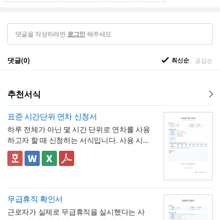
댓글을 작성하려면
해주세요
로그인
댓글(0)
최신순
공감순
추천서식
표준 시간단위 연차 신청서
하루 전체가 아닌 몇 시간 단위로 연차를 사용
하고자 할 때 신청하는 서식입니다. 사용 시간
을 연차 일수로 환산하는 기준표를 계약서 자
체에 포함하고 있어, 신청자와 승인자 모두 몇
✅ 이 서식의 구성 특징
시간이 얼마의 연차에 해당하는지 즉시 확인
- 시간단위 연차 환산 기준표를 1시간부터 8
할 수 있는 것이 특징입니다.
시간까지 표로 제시해, "몇 시간을 쓰면 연차
며칠에 해당하는지"를 신청서 자체에서 바로
- 사용시간을 "14:00~16:00(총 2시간)"처럼
무급휴직 확인서
계산·검증 가능
시작·종료 시각과 총 시간을 함께 기재하도록
근로자가 실제로 무급휴직을 실시했다는 사
해, 반차보다 세분화된 시간 단위로 병원 진
- "회사의 소정근로시간에 따라 차감기준은