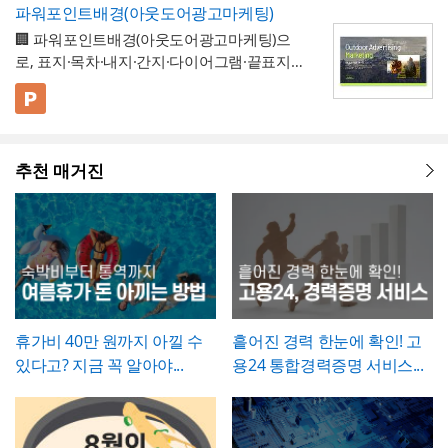
개선 과제를 하나의
- 현황 및 문제점 섹션을 현황과 문제점으로
표준 양식으로 통일 관리
두 명확히 인지하고 있어야 합니다.
고란에 그 사유를 구체적으로 남겨, 나중에 왜
파워포인트배경(아웃도어광고마케팅)
정" 등 적정 수준으로 기재하는 것이 일반적이
가능
나누어 구성해, 단순 현상 나열이 아니라
왜
수량 차이가 발생했는지 근거를 확인할 수 있
🏢 파워포인트배경(아웃도어광고마케팅)으
며, 필요한 경우에만 구체적인 사유를 명시하
개선이 필요한지 논리적 인과관계를 명확히
- 개선 목표와 기대효과를 구분해, 무엇을 이
도록 하는 것이 중요합니다. 특이사항란에는
로, 표지·목차·내지·간지·다이어그램·끝표지로
는 것이 좋습니다. 이 확인서를 발급한 이후에
제시
룰 것인지(목표)와 그 결과 무엇이 좋아지는지
작업 중 발견된 예상치 못한 사항(부식, 노후
구성된 비즈니스 프레젠테이션 템플릿입니
는 반드시 4대보험 관련 신고(납부예외 신청
(효과)를 별도로 서술함으로써 보고받는 결재
- 단계별 실행 계획표에 담당자와 주차별 일정
배선 등)과 그에 대한 처리 결과를 함께 기록
다. 블랙 배경과 강렬한 라임그린 포인트 컬러
💡 사용 꿀팁
등)가 함께 이루어졌는지 확인하고, 급여대장
권자가
(0월0주~0월0주)을 매트릭스 형태로 배치해,
투자 대비 효과를 판단
하기 쉽도록 구
해, 계약 범위를 벗어난 추가 작업이 있었다면
의 선명한 대비를 활용해 옥외광고·미디어 업
▪️ 아웃도어광고마케팅 제안서뿐만 아니라 브
에도 해당 기간이 무급으로 정확히 반영되었
성
각 실행 단계가 언제 진행되는지
- 예산(안)을 부가세 포함 금액으로 상단에 명
간트차트처
그 사실과 처리 근거를 명확히 남겨두시기 바
계 특유의 임팩트 있고 감각적인 분위기로 정
랜드 캠페인 기획안, 미디어 매체 소개서, 마
는지 재차 점검하시기 바랍니다.
럼 시각적으로 확인
시해, 개선 계획의 실행 가능성을
가능
예산 규모
랍니다. 하자여부는 실제 현장 점검 결과에 따
추천 매거진
보를 전달할 수 있도록 디자인되었습니다. 내
케팅 대행 제안서 등으로 다양하게 활용할 수
▪️ 다이어그램 페이지를 활용하면 캠페인 진행
측면에서도 함께 검토
할 수 있도록 함
라 정확히 체크하고, 하자가 있는 경우에는 내
지는 깔끔한 그레이 톤으로 정리되어 있어 복
있습니다.
프로세스, 매체 집행 일정, 성과 지표 등을 한
💡 작성 팁
용을 구체적으로 기재해 향후 보수 책임의 근
잡한 내용도 가독성 있게 담을 수 있으며, 아
눈에 보기 쉽게 정리할 수 있습니다.
▪️ 문구와 이미지 교체만으로 옥외광고 매체 제
개선 계획서는
현황과 문제점을 최대한 구체
거로 삼을 수 있도록 하는 것이 좋습니다. 마
웃도어 광고 마케팅 제안서부터 미디어 매체
안서, 브랜드 마케팅 전략서, 광고 실적 보고
적인 수치로 제시하는 것이 설득력의 핵심
입
지막으로 발주처와 시공사 양측의 서명은 실
소개서, 광고 캠페인 기획안, 브랜드 마케팅
자료 등 다양한 주제로 응용 가능합니다.
▪️ 블랙&라임그린의 강렬한 컬러 대비 덕분에
니다. "노후화되었다", "느리다"처럼 막연한
제 현장 검수에 참여한 담당자가 직접 하도록
전략서까지 다양한 문서를 보기 쉽게 제작할
발표 자료를 만들 때 감각적이고 임팩트 있는
표현 대신 실제 사용연수, 장애 발생 빈도, 소
하여, 이 확인서가 형식적 서류가 아니라 실질
수 있습니다. 광고대행사의 옥외광고 매체 소
인상을 남길 수 있습니다.
요 시간 등 정량적 근거를 제시하면 개선의 필
적인 검증을 거친 문서로서의 효력을 갖도록
개, 브랜드의 캠페인 기획 발표, 마케팅 대행
* 해당 템플릿에 사용된 폰트는 [ Cafe24 PRO
요성이 훨씬 명확하게 전달됩니다. 개선 목표
휴가비 40만 원까지 아낄 수
흩어진 경력 한눈에 확인! 고
관리하시기 바랍니다.
제안, 미디어 플래닝 보고 자료 등 실무에 필
Slim Max ] 입니다.
는 문제점에서 언급한 리스크가 해소되는 방
있다고? 지금 꼭 알아야...
용24 통합경력증명 서비스...
요한 내용을 효과적으로 정리할 수 있으며, 광
폰트가 없을 경우 기본 폰트로 보입니다.
* 폰트는 따로 제공되지 않으므로 다운로드
향으로 구체적으로 서술하고, 기대효과는 가
고대행사·미디어렙사·브랜드 마케팅팀·옥외
및 변경하여 사용하시기 바랍니다.
능한 한 수치화(업무시간 단축 몇 시간, 만족
광고 업체 등 다양한 분야에서 활용하기 좋습
도 개선 등)해 목표와의 인과관계가 드러나도
니다. 특히 임팩트 있고 트렌디한 톤으로 크리
파워포인트 > 배경템플릿 > 비즈니스/금융
록 작성하는 것이 좋습니다.