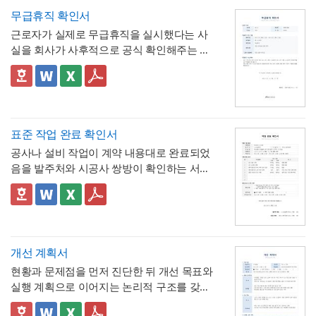
며칠에 해당하는지"를 신청서 자체에서 바로
- 사용시간을 "14:00~16:00(총 2시간)"처럼
무급휴직 확인서
계산·검증 가능
시작·종료 시각과 총 시간을 함께 기재하도록
근로자가 실제로 무급휴직을 실시했다는 사
해, 반차보다 세분화된 시간 단위로 병원 진
- "회사의 소정근로시간에 따라 차감기준은
실을 회사가 사후적으로 공식 확인해주는 증
료, 관공서 방문 등 짧은 용무에 유연하게 대
달라질 수 있음"이라는 단서를 명시해, 하루 8
명서입니다. 휴직원(신청서)이 사전 승인 절차
응
시간 근무가 아닌 사업장에서도 환산 기준을
- 업무 특이사항란을 별도로 두어, 시간단위
를 위한 문서라면, 이 확인서는 이미 실시된
📣 이 서식의 구성 특징
조정해 적용할 수 있음을 안내
연차 사용으로 인해 발생할 수 있는 업무 공백
무급휴직의 기간과 무급 여부를 사후에 증명
1. 휴직기간과 별도로 휴직일수(총 ○○일간)를
이나 회의 일정 조율 여부를 함께 기록
하는 최종 확인 문서라는 점이 특징입니다.
명시해, 실제 무급으로 처리된 정확한 일수를
📣 시간단위 환산 기준 적용 시 참고할 점
한눈에 확인할 수 있도록 함
2. "급여 지급여부 : 무급(급여 미지급)"이라는
표에 제시된 환산 기준은 1일 8시간(주 40시
표준 작업 완료 확인서
항목을 별도로 명시해, 이 휴직이 유급이 아닌
간) 근무를 전제로 한 것이므로,
소정근로시간
공사나 설비 작업이 계약 내용대로 완료되었
무급으로 처리되었음을 문서상 명확히 못박
3. "회사 내부 규정에 따른 휴직 기준이 적용
이 다른 사업장이라면 이 기준을 그대로 적용
음을 발주처와 시공사 쌍방이 확인하는 서식
음
되었음을 확인한다"는 문구로, 이 무급휴직이
하지 않도록 유의
해야 합니다. 예를 들어 소정
입니다. 작업항목별로 계획 수량과 완료 수량
임의가 아니라 회사의 정식 내부 규정 절차를
4. 확인자(경영지원팀 담당자)의 서명과 회사
근로시간이 7시간인 사업장이라면 1시간당
을 나란히 대조하고, 하자 여부와 하자보증기
✅ 계획 대비 완료 수량 검증 및 하자 확인 관
거쳐 승인·실시되었음을 명시
직인으로 마무리해, 근로자가 이 문서를 대외
연차 환산 비율이 0.125일이 아닌 약 0.143일
간을 명시하는 구조로 되어 있어, 준공 시점의
련 참고할 점
기관에 제출할 수 있는 공식 증명서로서의 효
(1/7)로 달라지므로, 인사 담당자는 자사의 취
이행 완료 여부를 세부 항목까지 투명하게 검
계획과 완료 수량이 일치하지 않는 항목이 있
력을 갖추도록 구성
💡 작성 팁
업규칙이나 단체협약에 명시된 소정근로시간
증할 수 있는 것이 특징입니다.
다면 반드시 비고란에 그 사유(예 : 설계 변경,
무급휴직 확인서는
휴직기간과 일수를 정확
개선 계획서
을 기준으로 별도의 환산표를 마련해두는 것
현장 여건상 수량 조정 등)를 구체적으로 기재
히 계산해 기재
하는 것이 가장 중요합니다. 휴
현황과 문제점을 먼저 진단한 뒤 개선 목표와
이 정확합니다. 또한 법정 연차휴가는 원칙적
해야 하며, 임의로 수량을 맞춰 기재하는 일이
💡 작성 팁
직 시작일과 종료일을 실제 승인된 휴직원 내
실행 계획으로 이어지는 논리적 구조를 갖춘
으로 1일 단위 사용이 기본이며, 시간단위 사
없도록 해야 합니다. 하자여부를 "하자 없
작업 완료 확인서는
계획과 완료의 정확한 대
용과 정확히 대조하고, 총 휴직일수는 달력상
업무 개선 보고서입니다. 개선분야를 IT·전산,
용은 법적 의무사항이 아니라 회사가 취업규
음"으로 확인하는 경우에도 하자보증기간 내
조가 가장 중요
하므로, 현장 실사를 통해 실제
실제 일수를 정확히 세어 기재해야 이후 급여