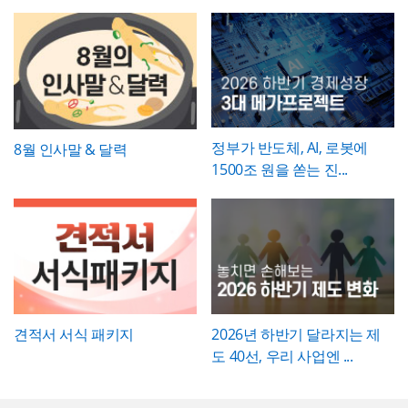
고대행사·미디어렙사·브랜드 마케팅팀·옥외
및 변경하여 사용하시기 바랍니다.
능한 한 수치화(업무시간 단축 몇 시간, 만족
광고 업체 등 다양한 분야에서 활용하기 좋습
도 개선 등)해 목표와의 인과관계가 드러나도
니다. 특히 임팩트 있고 트렌디한 톤으로 크리
파워포인트 > 배경템플릿 > 비즈니스/금융
록 작성하는 것이 좋습니다.
에이티브한 인상을 남겨야 하는 실무자와 기
배경템플릿 12P
획자에게 추천하는 템플릿입니다.
정부가 반도체, AI, 로봇에
8월 인사말 & 달력
1500조 원을 쏟는 진...
견적서 서식 패키지
2026년 하반기 달라지는 제
도 40선, 우리 사업엔 ...