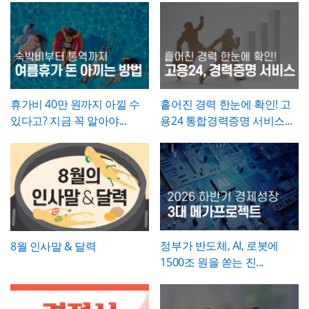
통지서나 근로계약 변경 합의서로 함께 정리
임명장은 상징적 의미가 큰 문서인 만큼,
문구
휴직원은
세부사유를 구체적이고 명확하게
해두는 것이 바람직합니다. 임명장 자체에는
를 간결하면서도 격식 있게 다듬는 것이 중요
서술하는 것이 승인 절차를 원활하게 하는 핵
직책과 발령일 외의 세부 조건(급여 변동, 권
합니다. 발령일자, 소속, 직책명은 실제 인사
심
입니다. 질병휴직의 경우 진단명과 필요 요
한 범위 등)을 담지 않는 것이 일반적이므로,
발령 결재 내용과 정확히 일치시켜 기재하고,
양 기간에 대한 의사 소견을 구체적으로 기재
이런 실무적 내용이 필요하다면 별도 문서로
영문 성명 표기는 여권이나 사원증에 등록된
하고, 진단서 등 객관적 증빙서류를 반드시 첨
보완하는 것이 좋습니다.
로마자 표기법과 통일해 혼선이 없도록 하시
부하도록 안내하시기 바랍니다. 휴직기간과
기 바랍니다. 문서번호는 사내 인사발령 대장
복직예정일은 가능한 명확한 날짜로 특정하
휴가비 40만 원까지 아낄 수
흩어진 경력 한눈에 확인! 고
의 번호 체계와 연동해 부여하면, 추후 임명
고, 만약 진단 결과에 따라 기간이 변동될 가
있다고? 지금 꼭 알아야...
용24 통합경력증명 서비스...
이력을 조회하거나 경력증명서 발급 시 참조
능성이 있다면 그 가능성을 세부사유에 함께
자료로 활용하기 편리합니다.
언급해두는 것이 좋습니다.
정부가 반도체, AI, 로봇에
8월 인사말 & 달력
1500조 원을 쏟는 진...