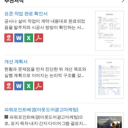
추천서식
표준 작업 완료 확인서
공사나 설비 작업이 계약 내용대로 완료되었
음을 발주처와 시공사 쌍방이 확인하는 서식
입니다. 작업항목별로 계획 수량과 완료 수량
을 나란히 대조하고, 하자 여부와 하자보증기
✅ 계획 대비 완료 수량 검증 및 하자 확인 관
간을 명시하는 구조로 되어 있어, 준공 시점의
련 참고할 점
이행 완료 여부를 세부 항목까지 투명하게 검
계획과 완료 수량이 일치하지 않는 항목이 있
증할 수 있는 것이 특징입니다.
다면 반드시 비고란에 그 사유(예 : 설계 변경,
개선 계획서
현장 여건상 수량 조정 등)를 구체적으로 기재
현황과 문제점을 먼저 진단한 뒤 개선 목표와
해야 하며, 임의로 수량을 맞춰 기재하는 일이
💡 작성 팁
실행 계획으로 이어지는 논리적 구조를 갖춘
없도록 해야 합니다. 하자여부를 "하자 없
작업 완료 확인서는
계획과 완료의 정확한 대
업무 개선 보고서입니다. 개선분야를 IT·전산,
음"으로 확인하는 경우에도 하자보증기간 내
조가 가장 중요
하므로, 현장 실사를 통해 실제
업무 프로세스, 안전, 품질 등으로 체크박스
👔 이 서식의 구성 특징
에 새로운 하자가 발견될 수 있으므로, 이 확
완료된 개소·수량을 정확히 확인한 뒤 계획 수
구분하고, 단계별 실행 계획을 주차별 간트차
- 개선분야를 IT·전산, 업무 프로세스, 안전, 품
인서가 하자보증기간 이후의 책임까지 면제
량과 나란히 기재하시기 바랍니다. 만약 계획
트 형태로 시각화한 것이 특징입니다.
질, 기타로 체크박스 구분해, 다양한 부서의
하는 것은 아니라는 점을 발주처와 시공사 모
과 완료 수량이 다른 항목이 있다면 반드시 비
개선 과제를 하나의
- 현황 및 문제점 섹션을 현황과 문제점으로
표준 양식으로 통일 관리
두 명확히 인지하고 있어야 합니다.
고란에 그 사유를 구체적으로 남겨, 나중에 왜
파워포인트배경(아웃도어광고마케팅)
가능
나누어 구성해, 단순 현상 나열이 아니라
왜
수량 차이가 발생했는지 근거를 확인할 수 있
🏢 파워포인트배경(아웃도어광고마케팅)으
개선이 필요한지 논리적 인과관계를 명확히
- 개선 목표와 기대효과를 구분해, 무엇을 이
도록 하는 것이 중요합니다. 특이사항란에는
로, 표지·목차·내지·간지·다이어그램·끝표지로
제시
룰 것인지(목표)와 그 결과 무엇이 좋아지는지
작업 중 발견된 예상치 못한 사항(부식, 노후