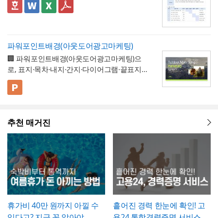
음"으로 확인하는 경우에도 하자보증기간 내
조가 가장 중요
하므로, 현장 실사를 통해 실제
실제 일수를 정확히 세어 기재해야 이후 급여
업무 프로세스, 안전, 품질 등으로 체크박스
👔 이 서식의 구성 특징
칙 등을 통해 자율적으로 도입하는 제도이므
에 새로운 하자가 발견될 수 있으므로, 이 확
완료된 개소·수량을 정확히 확인한 뒤 계획 수
나 4대보험 정산 시 오류가 발생하지 않습니
구분하고, 단계별 실행 계획을 주차별 간트차
- 개선분야를 IT·전산, 업무 프로세스, 안전, 품
로, 도입 여부와 세부 기준은 사내 규정에 명
인서가 하자보증기간 이후의 책임까지 면제
량과 나란히 기재하시기 바랍니다. 만약 계획
다. 휴직사유는 근로자의 개인정보 보호를 고
트 형태로 시각화한 것이 특징입니다.
질, 기타로 체크박스 구분해, 다양한 부서의
확히 정해두는 것이 바람직합니다.
하는 것은 아니라는 점을 발주처와 시공사 모
과 완료 수량이 다른 항목이 있다면 반드시 비
려해 과도하게 상세한 내용보다는 "개인 사
개선 과제를 하나의
- 현황 및 문제점 섹션을 현황과 문제점으로
표준 양식으로 통일 관리
두 명확히 인지하고 있어야 합니다.
고란에 그 사유를 구체적으로 남겨, 나중에 왜
파워포인트배경(아웃도어광고마케팅)
정" 등 적정 수준으로 기재하는 것이 일반적이
가능
나누어 구성해, 단순 현상 나열이 아니라
왜
수량 차이가 발생했는지 근거를 확인할 수 있
🏢 파워포인트배경(아웃도어광고마케팅)으
며, 필요한 경우에만 구체적인 사유를 명시하
개선이 필요한지 논리적 인과관계를 명확히
- 개선 목표와 기대효과를 구분해, 무엇을 이
도록 하는 것이 중요합니다. 특이사항란에는
로, 표지·목차·내지·간지·다이어그램·끝표지로
는 것이 좋습니다. 이 확인서를 발급한 이후에
제시
룰 것인지(목표)와 그 결과 무엇이 좋아지는지
작업 중 발견된 예상치 못한 사항(부식, 노후
구성된 비즈니스 프레젠테이션 템플릿입니
는 반드시 4대보험 관련 신고(납부예외 신청
(효과)를 별도로 서술함으로써 보고받는 결재
- 단계별 실행 계획표에 담당자와 주차별 일정
배선 등)과 그에 대한 처리 결과를 함께 기록
다. 블랙 배경과 강렬한 라임그린 포인트 컬러
💡 사용 꿀팁
등)가 함께 이루어졌는지 확인하고, 급여대장
권자가
(0월0주~0월0주)을 매트릭스 형태로 배치해,
투자 대비 효과를 판단
하기 쉽도록 구
해, 계약 범위를 벗어난 추가 작업이 있었다면
의 선명한 대비를 활용해 옥외광고·미디어 업
▪️ 아웃도어광고마케팅 제안서뿐만 아니라 브
에도 해당 기간이 무급으로 정확히 반영되었
성
각 실행 단계가 언제 진행되는지
- 예산(안)을 부가세 포함 금액으로 상단에 명
간트차트처
그 사실과 처리 근거를 명확히 남겨두시기 바
계 특유의 임팩트 있고 감각적인 분위기로 정
랜드 캠페인 기획안, 미디어 매체 소개서, 마
는지 재차 점검하시기 바랍니다.
럼 시각적으로 확인
시해, 개선 계획의 실행 가능성을
가능
예산 규모
랍니다. 하자여부는 실제 현장 점검 결과에 따
추천 매거진
보를 전달할 수 있도록 디자인되었습니다. 내
케팅 대행 제안서 등으로 다양하게 활용할 수
▪️ 다이어그램 페이지를 활용하면 캠페인 진행
측면에서도 함께 검토
할 수 있도록 함
라 정확히 체크하고, 하자가 있는 경우에는 내
지는 깔끔한 그레이 톤으로 정리되어 있어 복
있습니다.
프로세스, 매체 집행 일정, 성과 지표 등을 한
💡 작성 팁
용을 구체적으로 기재해 향후 보수 책임의 근
잡한 내용도 가독성 있게 담을 수 있으며, 아
눈에 보기 쉽게 정리할 수 있습니다.
▪️ 문구와 이미지 교체만으로 옥외광고 매체 제
개선 계획서는
현황과 문제점을 최대한 구체
거로 삼을 수 있도록 하는 것이 좋습니다. 마
웃도어 광고 마케팅 제안서부터 미디어 매체
안서, 브랜드 마케팅 전략서, 광고 실적 보고
적인 수치로 제시하는 것이 설득력의 핵심
입
지막으로 발주처와 시공사 양측의 서명은 실
소개서, 광고 캠페인 기획안, 브랜드 마케팅
자료 등 다양한 주제로 응용 가능합니다.
▪️ 블랙&라임그린의 강렬한 컬러 대비 덕분에
니다. "노후화되었다", "느리다"처럼 막연한
제 현장 검수에 참여한 담당자가 직접 하도록
전략서까지 다양한 문서를 보기 쉽게 제작할
발표 자료를 만들 때 감각적이고 임팩트 있는
표현 대신 실제 사용연수, 장애 발생 빈도, 소
하여, 이 확인서가 형식적 서류가 아니라 실질
수 있습니다. 광고대행사의 옥외광고 매체 소
인상을 남길 수 있습니다.
요 시간 등 정량적 근거를 제시하면 개선의 필
적인 검증을 거친 문서로서의 효력을 갖도록
개, 브랜드의 캠페인 기획 발표, 마케팅 대행
* 해당 템플릿에 사용된 폰트는 [ Cafe24 PRO
요성이 훨씬 명확하게 전달됩니다. 개선 목표
휴가비 40만 원까지 아낄 수
흩어진 경력 한눈에 확인! 고
관리하시기 바랍니다.
제안, 미디어 플래닝 보고 자료 등 실무에 필
Slim Max ] 입니다.
는 문제점에서 언급한 리스크가 해소되는 방
있다고? 지금 꼭 알아야...
용24 통합경력증명 서비스...