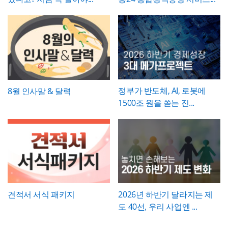
요한 내용을 효과적으로 정리할 수 있으며, 광
폰트가 없을 경우 기본 폰트로 보입니다.
* 폰트는 따로 제공되지 않으므로 다운로드
향으로 구체적으로 서술하고, 기대효과는 가
고대행사·미디어렙사·브랜드 마케팅팀·옥외
및 변경하여 사용하시기 바랍니다.
능한 한 수치화(업무시간 단축 몇 시간, 만족
광고 업체 등 다양한 분야에서 활용하기 좋습
도 개선 등)해 목표와의 인과관계가 드러나도
니다. 특히 임팩트 있고 트렌디한 톤으로 크리
파워포인트 > 배경템플릿 > 비즈니스/금융
록 작성하는 것이 좋습니다.
에이티브한 인상을 남겨야 하는 실무자와 기
배경템플릿 12P
획자에게 추천하는 템플릿입니다.
정부가 반도체, AI, 로봇에
8월 인사말 & 달력
1500조 원을 쏟는 진...
견적서 서식 패키지
2026년 하반기 달라지는 제
도 40선, 우리 사업엔 ...