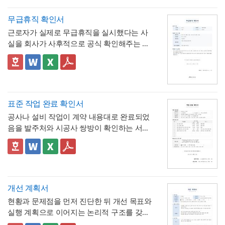
할 수 있는 것이 특징입니다.
시간까지 표로 제시해, "몇 시간을 쓰면 연차
며칠에 해당하는지"를 신청서 자체에서 바로
- 사용시간을 "14:00~16:00(총 2시간)"처럼
무급휴직 확인서
계산·검증 가능
시작·종료 시각과 총 시간을 함께 기재하도록
근로자가 실제로 무급휴직을 실시했다는 사
해, 반차보다 세분화된 시간 단위로 병원 진
- "회사의 소정근로시간에 따라 차감기준은
실을 회사가 사후적으로 공식 확인해주는 증
료, 관공서 방문 등 짧은 용무에 유연하게 대
달라질 수 있음"이라는 단서를 명시해, 하루 8
명서입니다. 휴직원(신청서)이 사전 승인 절차
응
시간 근무가 아닌 사업장에서도 환산 기준을
- 업무 특이사항란을 별도로 두어, 시간단위
를 위한 문서라면, 이 확인서는 이미 실시된
📣 이 서식의 구성 특징
조정해 적용할 수 있음을 안내
연차 사용으로 인해 발생할 수 있는 업무 공백
무급휴직의 기간과 무급 여부를 사후에 증명
1. 휴직기간과 별도로 휴직일수(총 ○○일간)를
이나 회의 일정 조율 여부를 함께 기록
하는 최종 확인 문서라는 점이 특징입니다.
명시해, 실제 무급으로 처리된 정확한 일수를
📣 시간단위 환산 기준 적용 시 참고할 점
한눈에 확인할 수 있도록 함
2. "급여 지급여부 : 무급(급여 미지급)"이라는
표에 제시된 환산 기준은 1일 8시간(주 40시
표준 작업 완료 확인서
항목을 별도로 명시해, 이 휴직이 유급이 아닌
간) 근무를 전제로 한 것이므로,
소정근로시간
공사나 설비 작업이 계약 내용대로 완료되었
무급으로 처리되었음을 문서상 명확히 못박
3. "회사 내부 규정에 따른 휴직 기준이 적용
이 다른 사업장이라면 이 기준을 그대로 적용
음을 발주처와 시공사 쌍방이 확인하는 서식
음
되었음을 확인한다"는 문구로, 이 무급휴직이
하지 않도록 유의
해야 합니다. 예를 들어 소정
입니다. 작업항목별로 계획 수량과 완료 수량
임의가 아니라 회사의 정식 내부 규정 절차를
4. 확인자(경영지원팀 담당자)의 서명과 회사
근로시간이 7시간인 사업장이라면 1시간당
을 나란히 대조하고, 하자 여부와 하자보증기
✅ 계획 대비 완료 수량 검증 및 하자 확인 관
거쳐 승인·실시되었음을 명시
직인으로 마무리해, 근로자가 이 문서를 대외
연차 환산 비율이 0.125일이 아닌 약 0.143일
간을 명시하는 구조로 되어 있어, 준공 시점의
련 참고할 점
기관에 제출할 수 있는 공식 증명서로서의 효
(1/7)로 달라지므로, 인사 담당자는 자사의 취
이행 완료 여부를 세부 항목까지 투명하게 검
계획과 완료 수량이 일치하지 않는 항목이 있
력을 갖추도록 구성
💡 작성 팁
업규칙이나 단체협약에 명시된 소정근로시간
증할 수 있는 것이 특징입니다.
다면 반드시 비고란에 그 사유(예 : 설계 변경,
무급휴직 확인서는
휴직기간과 일수를 정확
개선 계획서
을 기준으로 별도의 환산표를 마련해두는 것
현장 여건상 수량 조정 등)를 구체적으로 기재
히 계산해 기재
하는 것이 가장 중요합니다. 휴
현황과 문제점을 먼저 진단한 뒤 개선 목표와
이 정확합니다. 또한 법정 연차휴가는 원칙적
해야 하며, 임의로 수량을 맞춰 기재하는 일이
💡 작성 팁
직 시작일과 종료일을 실제 승인된 휴직원 내
실행 계획으로 이어지는 논리적 구조를 갖춘
으로 1일 단위 사용이 기본이며, 시간단위 사
없도록 해야 합니다. 하자여부를 "하자 없
작업 완료 확인서는
계획과 완료의 정확한 대
용과 정확히 대조하고, 총 휴직일수는 달력상
업무 개선 보고서입니다. 개선분야를 IT·전산,
용은 법적 의무사항이 아니라 회사가 취업규