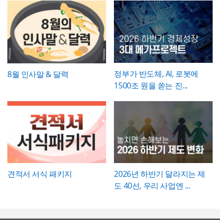
능한 한 수치화(업무시간 단축 몇 시간, 만족
광고 업체 등 다양한 분야에서 활용하기 좋습
도 개선 등)해 목표와의 인과관계가 드러나도
니다. 특히 임팩트 있고 트렌디한 톤으로 크리
파워포인트 > 배경템플릿 > 비즈니스/금융
록 작성하는 것이 좋습니다.
에이티브한 인상을 남겨야 하는 실무자와 기
배경템플릿 12P
획자에게 추천하는 템플릿입니다.
정부가 반도체, AI, 로봇에
8월 인사말 & 달력
1500조 원을 쏟는 진...
견적서 서식 패키지
2026년 하반기 달라지는 제
도 40선, 우리 사업엔 ...