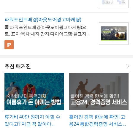
나 4대보험 정산 시 오류가 발생하지 않습니
구분하고, 단계별 실행 계획을 주차별 간트차
- 개선분야를 IT·전산, 업무 프로세스, 안전, 품
로, 도입 여부와 세부 기준은 사내 규정에 명
인서가 하자보증기간 이후의 책임까지 면제
량과 나란히 기재하시기 바랍니다. 만약 계획
다. 휴직사유는 근로자의 개인정보 보호를 고
트 형태로 시각화한 것이 특징입니다.
질, 기타로 체크박스 구분해, 다양한 부서의
확히 정해두는 것이 바람직합니다.
하는 것은 아니라는 점을 발주처와 시공사 모
과 완료 수량이 다른 항목이 있다면 반드시 비
려해 과도하게 상세한 내용보다는 "개인 사
개선 과제를 하나의
- 현황 및 문제점 섹션을 현황과 문제점으로
표준 양식으로 통일 관리
두 명확히 인지하고 있어야 합니다.
고란에 그 사유를 구체적으로 남겨, 나중에 왜
파워포인트배경(아웃도어광고마케팅)
정" 등 적정 수준으로 기재하는 것이 일반적이
가능
나누어 구성해, 단순 현상 나열이 아니라
왜
수량 차이가 발생했는지 근거를 확인할 수 있
🏢 파워포인트배경(아웃도어광고마케팅)으
며, 필요한 경우에만 구체적인 사유를 명시하
개선이 필요한지 논리적 인과관계를 명확히
- 개선 목표와 기대효과를 구분해, 무엇을 이
도록 하는 것이 중요합니다. 특이사항란에는
로, 표지·목차·내지·간지·다이어그램·끝표지로
는 것이 좋습니다. 이 확인서를 발급한 이후에
제시
룰 것인지(목표)와 그 결과 무엇이 좋아지는지
작업 중 발견된 예상치 못한 사항(부식, 노후
구성된 비즈니스 프레젠테이션 템플릿입니
는 반드시 4대보험 관련 신고(납부예외 신청
(효과)를 별도로 서술함으로써 보고받는 결재
- 단계별 실행 계획표에 담당자와 주차별 일정
배선 등)과 그에 대한 처리 결과를 함께 기록
다. 블랙 배경과 강렬한 라임그린 포인트 컬러
💡 사용 꿀팁
등)가 함께 이루어졌는지 확인하고, 급여대장
권자가
(0월0주~0월0주)을 매트릭스 형태로 배치해,
투자 대비 효과를 판단
하기 쉽도록 구
해, 계약 범위를 벗어난 추가 작업이 있었다면
의 선명한 대비를 활용해 옥외광고·미디어 업
▪️ 아웃도어광고마케팅 제안서뿐만 아니라 브
에도 해당 기간이 무급으로 정확히 반영되었
성
각 실행 단계가 언제 진행되는지
- 예산(안)을 부가세 포함 금액으로 상단에 명
간트차트처
그 사실과 처리 근거를 명확히 남겨두시기 바
계 특유의 임팩트 있고 감각적인 분위기로 정
랜드 캠페인 기획안, 미디어 매체 소개서, 마
는지 재차 점검하시기 바랍니다.
럼 시각적으로 확인
시해, 개선 계획의 실행 가능성을
가능
예산 규모
랍니다. 하자여부는 실제 현장 점검 결과에 따
추천 매거진
보를 전달할 수 있도록 디자인되었습니다. 내
케팅 대행 제안서 등으로 다양하게 활용할 수
▪️ 다이어그램 페이지를 활용하면 캠페인 진행
측면에서도 함께 검토
할 수 있도록 함
라 정확히 체크하고, 하자가 있는 경우에는 내
지는 깔끔한 그레이 톤으로 정리되어 있어 복
있습니다.
프로세스, 매체 집행 일정, 성과 지표 등을 한
💡 작성 팁
용을 구체적으로 기재해 향후 보수 책임의 근
잡한 내용도 가독성 있게 담을 수 있으며, 아
눈에 보기 쉽게 정리할 수 있습니다.
▪️ 문구와 이미지 교체만으로 옥외광고 매체 제
개선 계획서는
현황과 문제점을 최대한 구체
거로 삼을 수 있도록 하는 것이 좋습니다. 마
웃도어 광고 마케팅 제안서부터 미디어 매체
안서, 브랜드 마케팅 전략서, 광고 실적 보고
적인 수치로 제시하는 것이 설득력의 핵심
입
지막으로 발주처와 시공사 양측의 서명은 실
소개서, 광고 캠페인 기획안, 브랜드 마케팅
자료 등 다양한 주제로 응용 가능합니다.
▪️ 블랙&라임그린의 강렬한 컬러 대비 덕분에
니다. "노후화되었다", "느리다"처럼 막연한
제 현장 검수에 참여한 담당자가 직접 하도록
전략서까지 다양한 문서를 보기 쉽게 제작할
발표 자료를 만들 때 감각적이고 임팩트 있는
표현 대신 실제 사용연수, 장애 발생 빈도, 소
하여, 이 확인서가 형식적 서류가 아니라 실질
수 있습니다. 광고대행사의 옥외광고 매체 소
인상을 남길 수 있습니다.
요 시간 등 정량적 근거를 제시하면 개선의 필
적인 검증을 거친 문서로서의 효력을 갖도록
개, 브랜드의 캠페인 기획 발표, 마케팅 대행
* 해당 템플릿에 사용된 폰트는 [ Cafe24 PRO
요성이 훨씬 명확하게 전달됩니다. 개선 목표
휴가비 40만 원까지 아낄 수
흩어진 경력 한눈에 확인! 고
관리하시기 바랍니다.
제안, 미디어 플래닝 보고 자료 등 실무에 필
Slim Max ] 입니다.
는 문제점에서 언급한 리스크가 해소되는 방
있다고? 지금 꼭 알아야...
용24 통합경력증명 서비스...
요한 내용을 효과적으로 정리할 수 있으며, 광
폰트가 없을 경우 기본 폰트로 보입니다.
* 폰트는 따로 제공되지 않으므로 다운로드
향으로 구체적으로 서술하고, 기대효과는 가
고대행사·미디어렙사·브랜드 마케팅팀·옥외
및 변경하여 사용하시기 바랍니다.