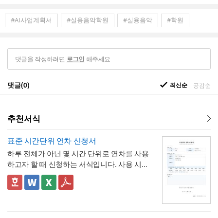
#AI사업계획서
#실용음악학원
#실용음악
#학원
댓글을 작성하려면
해주세요
로그인
댓글(0)
최신순
공감순
추천서식
표준 시간단위 연차 신청서
하루 전체가 아닌 몇 시간 단위로 연차를 사용
하고자 할 때 신청하는 서식입니다. 사용 시간
을 연차 일수로 환산하는 기준표를 계약서 자
체에 포함하고 있어, 신청자와 승인자 모두 몇
✅ 이 서식의 구성 특징
시간이 얼마의 연차에 해당하는지 즉시 확인
- 시간단위 연차 환산 기준표를 1시간부터 8
할 수 있는 것이 특징입니다.
시간까지 표로 제시해, "몇 시간을 쓰면 연차
며칠에 해당하는지"를 신청서 자체에서 바로
- 사용시간을 "14:00~16:00(총 2시간)"처럼