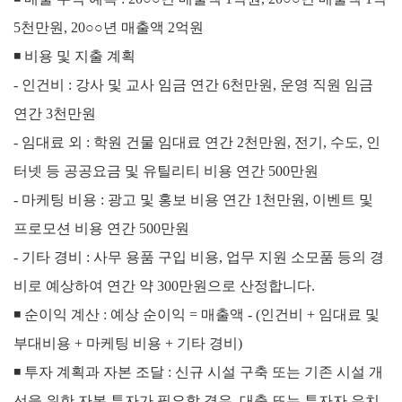
5천만원,
20○○년 매출액 2억원
◾ 비용 및 지출 계획
- 인건비 :
강사 및 교사 임금 연간 6천만원,
운영 직원 임금
연간 3천만원
- 임대료 외 :
학원 건물 임대료 연간 2천만원,
전기, 수도, 인
터넷 등 공공요금 및 유틸리티 비용 연간 500만원
- 마케팅 비용 :
광고 및 홍보 비용 연간 1천만원,
이벤트 및
프로모션 비용 연간 500만원
- 기타 경비 :
사무 용품 구입 비용, 업무 지원 소모품 등의 경
비로 예상하여 연간 약 300만원으로 산정합니다.
◾
순이익 계산 :
예상 순이익 = 매출액 - (인건비 + 임대료 및
부대비용 + 마케팅 비용 + 기타 경비)
◾
투자 계획과 자본 조달 :
신규 시설 구축 또는 기존 시설 개
선을 위한 자본 투자가 필요할 경우, 대출 또는 투자자 유치