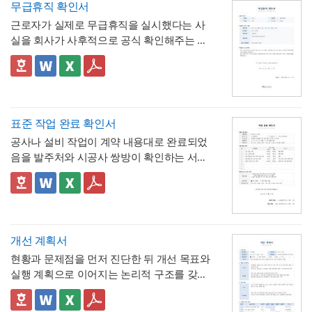
무급휴직 확인서
계산·검증 가능
시작·종료 시각과 총 시간을 함께 기재하도록
근로자가 실제로 무급휴직을 실시했다는 사
해, 반차보다 세분화된 시간 단위로 병원 진
- "회사의 소정근로시간에 따라 차감기준은
실을 회사가 사후적으로 공식 확인해주는 증
료, 관공서 방문 등 짧은 용무에 유연하게 대
달라질 수 있음"이라는 단서를 명시해, 하루 8
명서입니다. 휴직원(신청서)이 사전 승인 절차
응
시간 근무가 아닌 사업장에서도 환산 기준을
- 업무 특이사항란을 별도로 두어, 시간단위
를 위한 문서라면, 이 확인서는 이미 실시된
📣 이 서식의 구성 특징
조정해 적용할 수 있음을 안내
연차 사용으로 인해 발생할 수 있는 업무 공백
무급휴직의 기간과 무급 여부를 사후에 증명
1. 휴직기간과 별도로 휴직일수(총 ○○일간)를
이나 회의 일정 조율 여부를 함께 기록
하는 최종 확인 문서라는 점이 특징입니다.
명시해, 실제 무급으로 처리된 정확한 일수를
📣 시간단위 환산 기준 적용 시 참고할 점
한눈에 확인할 수 있도록 함
2. "급여 지급여부 : 무급(급여 미지급)"이라는
표에 제시된 환산 기준은 1일 8시간(주 40시
표준 작업 완료 확인서
항목을 별도로 명시해, 이 휴직이 유급이 아닌
간) 근무를 전제로 한 것이므로,
소정근로시간
공사나 설비 작업이 계약 내용대로 완료되었
무급으로 처리되었음을 문서상 명확히 못박
3. "회사 내부 규정에 따른 휴직 기준이 적용
이 다른 사업장이라면 이 기준을 그대로 적용
음을 발주처와 시공사 쌍방이 확인하는 서식
음
되었음을 확인한다"는 문구로, 이 무급휴직이
하지 않도록 유의
해야 합니다. 예를 들어 소정
입니다. 작업항목별로 계획 수량과 완료 수량
임의가 아니라 회사의 정식 내부 규정 절차를
4. 확인자(경영지원팀 담당자)의 서명과 회사
근로시간이 7시간인 사업장이라면 1시간당
을 나란히 대조하고, 하자 여부와 하자보증기
✅ 계획 대비 완료 수량 검증 및 하자 확인 관
거쳐 승인·실시되었음을 명시
직인으로 마무리해, 근로자가 이 문서를 대외
연차 환산 비율이 0.125일이 아닌 약 0.143일
간을 명시하는 구조로 되어 있어, 준공 시점의
련 참고할 점
기관에 제출할 수 있는 공식 증명서로서의 효
(1/7)로 달라지므로, 인사 담당자는 자사의 취
이행 완료 여부를 세부 항목까지 투명하게 검
계획과 완료 수량이 일치하지 않는 항목이 있
력을 갖추도록 구성
💡 작성 팁
업규칙이나 단체협약에 명시된 소정근로시간
증할 수 있는 것이 특징입니다.
다면 반드시 비고란에 그 사유(예 : 설계 변경,
무급휴직 확인서는
휴직기간과 일수를 정확
개선 계획서
을 기준으로 별도의 환산표를 마련해두는 것
현장 여건상 수량 조정 등)를 구체적으로 기재
히 계산해 기재
하는 것이 가장 중요합니다. 휴
현황과 문제점을 먼저 진단한 뒤 개선 목표와
이 정확합니다. 또한 법정 연차휴가는 원칙적
해야 하며, 임의로 수량을 맞춰 기재하는 일이
💡 작성 팁
직 시작일과 종료일을 실제 승인된 휴직원 내
실행 계획으로 이어지는 논리적 구조를 갖춘
으로 1일 단위 사용이 기본이며, 시간단위 사
없도록 해야 합니다. 하자여부를 "하자 없
작업 완료 확인서는
계획과 완료의 정확한 대
용과 정확히 대조하고, 총 휴직일수는 달력상
업무 개선 보고서입니다. 개선분야를 IT·전산,
용은 법적 의무사항이 아니라 회사가 취업규
음"으로 확인하는 경우에도 하자보증기간 내
조가 가장 중요
하므로, 현장 실사를 통해 실제
실제 일수를 정확히 세어 기재해야 이후 급여
업무 프로세스, 안전, 품질 등으로 체크박스
👔 이 서식의 구성 특징
칙 등을 통해 자율적으로 도입하는 제도이므
에 새로운 하자가 발견될 수 있으므로, 이 확
완료된 개소·수량을 정확히 확인한 뒤 계획 수