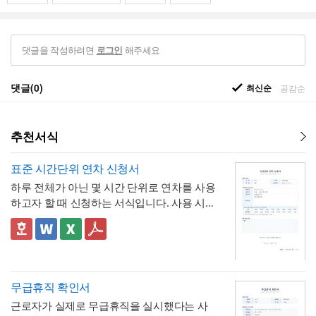
댓글을 작성하려면
해주세요
로그인
댓글(0)
최신순
공감순
추천서식
표준 시간단위 연차 신청서
하루 전체가 아닌 몇 시간 단위로 연차를 사용
하고자 할 때 신청하는 서식입니다. 사용 시간
을 연차 일수로 환산하는 기준표를 계약서 자
체에 포함하고 있어, 신청자와 승인자 모두 몇
✅ 이 서식의 구성 특징
시간이 얼마의 연차에 해당하는지 즉시 확인
- 시간단위 연차 환산 기준표를 1시간부터 8
할 수 있는 것이 특징입니다.
시간까지 표로 제시해, "몇 시간을 쓰면 연차
며칠에 해당하는지"를 신청서 자체에서 바로
- 사용시간을 "14:00~16:00(총 2시간)"처럼
무급휴직 확인서
계산·검증 가능
시작·종료 시각과 총 시간을 함께 기재하도록
근로자가 실제로 무급휴직을 실시했다는 사
해, 반차보다 세분화된 시간 단위로 병원 진
- "회사의 소정근로시간에 따라 차감기준은