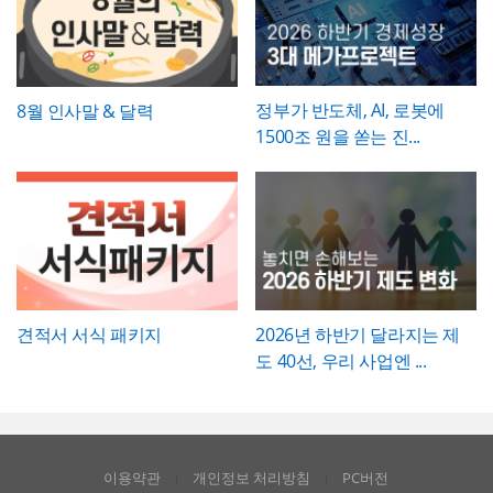
에이티브한 인상을 남겨야 하는 실무자와 기
배경템플릿 12P
획자에게 추천하는 템플릿입니다.
정부가 반도체, AI, 로봇에
8월 인사말 & 달력
1500조 원을 쏟는 진...
견적서 서식 패키지
2026년 하반기 달라지는 제
도 40선, 우리 사업엔 ...
이용약관
개인정보 처리방침
PC버전