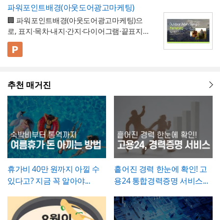
개선 과제를 하나의
- 현황 및 문제점 섹션을 현황과 문제점으로
표준 양식으로 통일 관리
두 명확히 인지하고 있어야 합니다.
고란에 그 사유를 구체적으로 남겨, 나중에 왜
파워포인트배경(아웃도어광고마케팅)
정" 등 적정 수준으로 기재하는 것이 일반적이
가능
나누어 구성해, 단순 현상 나열이 아니라
왜
수량 차이가 발생했는지 근거를 확인할 수 있
🏢 파워포인트배경(아웃도어광고마케팅)으
며, 필요한 경우에만 구체적인 사유를 명시하
개선이 필요한지 논리적 인과관계를 명확히
- 개선 목표와 기대효과를 구분해, 무엇을 이
도록 하는 것이 중요합니다. 특이사항란에는
로, 표지·목차·내지·간지·다이어그램·끝표지로
는 것이 좋습니다. 이 확인서를 발급한 이후에
제시
룰 것인지(목표)와 그 결과 무엇이 좋아지는지
작업 중 발견된 예상치 못한 사항(부식, 노후
구성된 비즈니스 프레젠테이션 템플릿입니
는 반드시 4대보험 관련 신고(납부예외 신청
(효과)를 별도로 서술함으로써 보고받는 결재
- 단계별 실행 계획표에 담당자와 주차별 일정
배선 등)과 그에 대한 처리 결과를 함께 기록
다. 블랙 배경과 강렬한 라임그린 포인트 컬러
💡 사용 꿀팁
등)가 함께 이루어졌는지 확인하고, 급여대장
권자가
(0월0주~0월0주)을 매트릭스 형태로 배치해,
투자 대비 효과를 판단
하기 쉽도록 구
해, 계약 범위를 벗어난 추가 작업이 있었다면
의 선명한 대비를 활용해 옥외광고·미디어 업
▪️ 아웃도어광고마케팅 제안서뿐만 아니라 브
에도 해당 기간이 무급으로 정확히 반영되었
성
각 실행 단계가 언제 진행되는지
- 예산(안)을 부가세 포함 금액으로 상단에 명
간트차트처
그 사실과 처리 근거를 명확히 남겨두시기 바
계 특유의 임팩트 있고 감각적인 분위기로 정
랜드 캠페인 기획안, 미디어 매체 소개서, 마
는지 재차 점검하시기 바랍니다.
럼 시각적으로 확인
시해, 개선 계획의 실행 가능성을
가능
예산 규모
랍니다. 하자여부는 실제 현장 점검 결과에 따
추천 매거진
보를 전달할 수 있도록 디자인되었습니다. 내
케팅 대행 제안서 등으로 다양하게 활용할 수
▪️ 다이어그램 페이지를 활용하면 캠페인 진행
측면에서도 함께 검토
할 수 있도록 함
라 정확히 체크하고, 하자가 있는 경우에는 내
지는 깔끔한 그레이 톤으로 정리되어 있어 복
있습니다.
프로세스, 매체 집행 일정, 성과 지표 등을 한
💡 작성 팁
용을 구체적으로 기재해 향후 보수 책임의 근
잡한 내용도 가독성 있게 담을 수 있으며, 아
눈에 보기 쉽게 정리할 수 있습니다.
▪️ 문구와 이미지 교체만으로 옥외광고 매체 제
개선 계획서는
현황과 문제점을 최대한 구체
거로 삼을 수 있도록 하는 것이 좋습니다. 마
웃도어 광고 마케팅 제안서부터 미디어 매체
안서, 브랜드 마케팅 전략서, 광고 실적 보고
적인 수치로 제시하는 것이 설득력의 핵심
입
지막으로 발주처와 시공사 양측의 서명은 실
소개서, 광고 캠페인 기획안, 브랜드 마케팅
자료 등 다양한 주제로 응용 가능합니다.
▪️ 블랙&라임그린의 강렬한 컬러 대비 덕분에
니다. "노후화되었다", "느리다"처럼 막연한
제 현장 검수에 참여한 담당자가 직접 하도록
전략서까지 다양한 문서를 보기 쉽게 제작할
발표 자료를 만들 때 감각적이고 임팩트 있는
표현 대신 실제 사용연수, 장애 발생 빈도, 소
하여, 이 확인서가 형식적 서류가 아니라 실질
수 있습니다. 광고대행사의 옥외광고 매체 소
인상을 남길 수 있습니다.
요 시간 등 정량적 근거를 제시하면 개선의 필
적인 검증을 거친 문서로서의 효력을 갖도록
개, 브랜드의 캠페인 기획 발표, 마케팅 대행
* 해당 템플릿에 사용된 폰트는 [ Cafe24 PRO
요성이 훨씬 명확하게 전달됩니다. 개선 목표
휴가비 40만 원까지 아낄 수
흩어진 경력 한눈에 확인! 고
관리하시기 바랍니다.
제안, 미디어 플래닝 보고 자료 등 실무에 필
Slim Max ] 입니다.
는 문제점에서 언급한 리스크가 해소되는 방
있다고? 지금 꼭 알아야...
용24 통합경력증명 서비스...
요한 내용을 효과적으로 정리할 수 있으며, 광
폰트가 없을 경우 기본 폰트로 보입니다.
* 폰트는 따로 제공되지 않으므로 다운로드
향으로 구체적으로 서술하고, 기대효과는 가
고대행사·미디어렙사·브랜드 마케팅팀·옥외
및 변경하여 사용하시기 바랍니다.
능한 한 수치화(업무시간 단축 몇 시간, 만족
광고 업체 등 다양한 분야에서 활용하기 좋습
도 개선 등)해 목표와의 인과관계가 드러나도
니다. 특히 임팩트 있고 트렌디한 톤으로 크리
파워포인트 > 배경템플릿 > 비즈니스/금융
록 작성하는 것이 좋습니다.