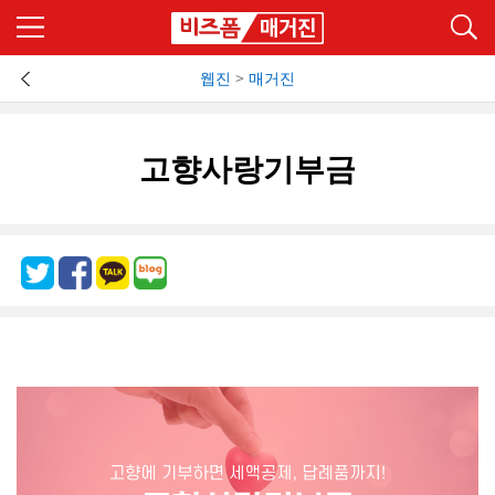
웹진
>
매거진
고향사랑기부금