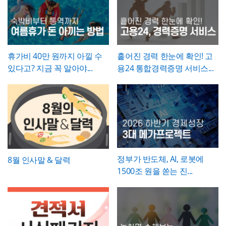
거로 삼을 수 있도록 하는 것이 좋습니다. 마
웃도어 광고 마케팅 제안서부터 미디어 매체
안서, 브랜드 마케팅 전략서, 광고 실적 보고
적인 수치로 제시하는 것이 설득력의 핵심
입
지막으로 발주처와 시공사 양측의 서명은 실
소개서, 광고 캠페인 기획안, 브랜드 마케팅
자료 등 다양한 주제로 응용 가능합니다.
▪️ 블랙&라임그린의 강렬한 컬러 대비 덕분에
니다. "노후화되었다", "느리다"처럼 막연한
제 현장 검수에 참여한 담당자가 직접 하도록
전략서까지 다양한 문서를 보기 쉽게 제작할
발표 자료를 만들 때 감각적이고 임팩트 있는
표현 대신 실제 사용연수, 장애 발생 빈도, 소
하여, 이 확인서가 형식적 서류가 아니라 실질
수 있습니다. 광고대행사의 옥외광고 매체 소
인상을 남길 수 있습니다.
요 시간 등 정량적 근거를 제시하면 개선의 필
적인 검증을 거친 문서로서의 효력을 갖도록
개, 브랜드의 캠페인 기획 발표, 마케팅 대행
* 해당 템플릿에 사용된 폰트는 [ Cafe24 PRO
요성이 훨씬 명확하게 전달됩니다. 개선 목표
휴가비 40만 원까지 아낄 수
흩어진 경력 한눈에 확인! 고
관리하시기 바랍니다.
제안, 미디어 플래닝 보고 자료 등 실무에 필
Slim Max ] 입니다.
는 문제점에서 언급한 리스크가 해소되는 방
있다고? 지금 꼭 알아야...
용24 통합경력증명 서비스...
요한 내용을 효과적으로 정리할 수 있으며, 광
폰트가 없을 경우 기본 폰트로 보입니다.
* 폰트는 따로 제공되지 않으므로 다운로드
향으로 구체적으로 서술하고, 기대효과는 가
고대행사·미디어렙사·브랜드 마케팅팀·옥외
및 변경하여 사용하시기 바랍니다.
능한 한 수치화(업무시간 단축 몇 시간, 만족
광고 업체 등 다양한 분야에서 활용하기 좋습
도 개선 등)해 목표와의 인과관계가 드러나도
니다. 특히 임팩트 있고 트렌디한 톤으로 크리
파워포인트 > 배경템플릿 > 비즈니스/금융
록 작성하는 것이 좋습니다.
에이티브한 인상을 남겨야 하는 실무자와 기
배경템플릿 12P
획자에게 추천하는 템플릿입니다.
정부가 반도체, AI, 로봇에
8월 인사말 & 달력
1500조 원을 쏟는 진...