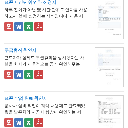
표준 시간단위 연차 신청서
하루 전체가 아닌 몇 시간 단위로 연차를 사용
하고자 할 때 신청하는 서식입니다. 사용 시간
을 연차 일수로 환산하는 기준표를 계약서 자
체에 포함하고 있어, 신청자와 승인자 모두 몇
✅ 이 서식의 구성 특징
시간이 얼마의 연차에 해당하는지 즉시 확인
- 시간단위 연차 환산 기준표를 1시간부터 8
할 수 있는 것이 특징입니다.
시간까지 표로 제시해, "몇 시간을 쓰면 연차
며칠에 해당하는지"를 신청서 자체에서 바로
- 사용시간을 "14:00~16:00(총 2시간)"처럼
무급휴직 확인서
계산·검증 가능
시작·종료 시각과 총 시간을 함께 기재하도록
근로자가 실제로 무급휴직을 실시했다는 사
해, 반차보다 세분화된 시간 단위로 병원 진
- "회사의 소정근로시간에 따라 차감기준은
실을 회사가 사후적으로 공식 확인해주는 증
료, 관공서 방문 등 짧은 용무에 유연하게 대
달라질 수 있음"이라는 단서를 명시해, 하루 8
명서입니다. 휴직원(신청서)이 사전 승인 절차
응
시간 근무가 아닌 사업장에서도 환산 기준을
- 업무 특이사항란을 별도로 두어, 시간단위
를 위한 문서라면, 이 확인서는 이미 실시된
📣 이 서식의 구성 특징
조정해 적용할 수 있음을 안내
연차 사용으로 인해 발생할 수 있는 업무 공백
무급휴직의 기간과 무급 여부를 사후에 증명
1. 휴직기간과 별도로 휴직일수(총 ○○일간)를
이나 회의 일정 조율 여부를 함께 기록
하는 최종 확인 문서라는 점이 특징입니다.
명시해, 실제 무급으로 처리된 정확한 일수를
📣 시간단위 환산 기준 적용 시 참고할 점
한눈에 확인할 수 있도록 함
2. "급여 지급여부 : 무급(급여 미지급)"이라는
표에 제시된 환산 기준은 1일 8시간(주 40시
표준 작업 완료 확인서
항목을 별도로 명시해, 이 휴직이 유급이 아닌
간) 근무를 전제로 한 것이므로,
소정근로시간
공사나 설비 작업이 계약 내용대로 완료되었
무급으로 처리되었음을 문서상 명확히 못박
3. "회사 내부 규정에 따른 휴직 기준이 적용
이 다른 사업장이라면 이 기준을 그대로 적용
음을 발주처와 시공사 쌍방이 확인하는 서식
음
되었음을 확인한다"는 문구로, 이 무급휴직이
하지 않도록 유의
해야 합니다. 예를 들어 소정
입니다. 작업항목별로 계획 수량과 완료 수량
임의가 아니라 회사의 정식 내부 규정 절차를
4. 확인자(경영지원팀 담당자)의 서명과 회사
근로시간이 7시간인 사업장이라면 1시간당
을 나란히 대조하고, 하자 여부와 하자보증기
✅ 계획 대비 완료 수량 검증 및 하자 확인 관
거쳐 승인·실시되었음을 명시
직인으로 마무리해, 근로자가 이 문서를 대외