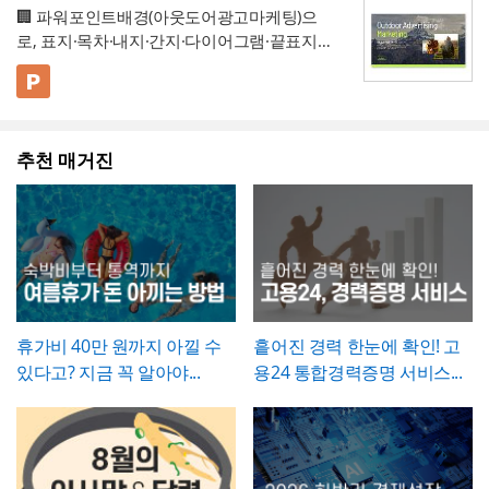
가능
나누어 구성해, 단순 현상 나열이 아니라
왜
수량 차이가 발생했는지 근거를 확인할 수 있
🏢 파워포인트배경(아웃도어광고마케팅)으
며, 필요한 경우에만 구체적인 사유를 명시하
개선이 필요한지 논리적 인과관계를 명확히
- 개선 목표와 기대효과를 구분해, 무엇을 이
도록 하는 것이 중요합니다. 특이사항란에는
로, 표지·목차·내지·간지·다이어그램·끝표지로
는 것이 좋습니다. 이 확인서를 발급한 이후에
제시
룰 것인지(목표)와 그 결과 무엇이 좋아지는지
작업 중 발견된 예상치 못한 사항(부식, 노후
구성된 비즈니스 프레젠테이션 템플릿입니
는 반드시 4대보험 관련 신고(납부예외 신청
(효과)를 별도로 서술함으로써 보고받는 결재
- 단계별 실행 계획표에 담당자와 주차별 일정
배선 등)과 그에 대한 처리 결과를 함께 기록
다. 블랙 배경과 강렬한 라임그린 포인트 컬러
💡 사용 꿀팁
등)가 함께 이루어졌는지 확인하고, 급여대장
권자가
(0월0주~0월0주)을 매트릭스 형태로 배치해,
투자 대비 효과를 판단
하기 쉽도록 구
해, 계약 범위를 벗어난 추가 작업이 있었다면
의 선명한 대비를 활용해 옥외광고·미디어 업
▪️ 아웃도어광고마케팅 제안서뿐만 아니라 브
에도 해당 기간이 무급으로 정확히 반영되었
성
각 실행 단계가 언제 진행되는지
- 예산(안)을 부가세 포함 금액으로 상단에 명
간트차트처
그 사실과 처리 근거를 명확히 남겨두시기 바
계 특유의 임팩트 있고 감각적인 분위기로 정
랜드 캠페인 기획안, 미디어 매체 소개서, 마
는지 재차 점검하시기 바랍니다.
럼 시각적으로 확인
시해, 개선 계획의 실행 가능성을
가능
예산 규모
랍니다. 하자여부는 실제 현장 점검 결과에 따
추천 매거진
보를 전달할 수 있도록 디자인되었습니다. 내
케팅 대행 제안서 등으로 다양하게 활용할 수
▪️ 다이어그램 페이지를 활용하면 캠페인 진행
측면에서도 함께 검토
할 수 있도록 함
라 정확히 체크하고, 하자가 있는 경우에는 내
지는 깔끔한 그레이 톤으로 정리되어 있어 복
있습니다.
프로세스, 매체 집행 일정, 성과 지표 등을 한
💡 작성 팁
용을 구체적으로 기재해 향후 보수 책임의 근
잡한 내용도 가독성 있게 담을 수 있으며, 아
눈에 보기 쉽게 정리할 수 있습니다.
▪️ 문구와 이미지 교체만으로 옥외광고 매체 제
개선 계획서는
현황과 문제점을 최대한 구체
거로 삼을 수 있도록 하는 것이 좋습니다. 마
웃도어 광고 마케팅 제안서부터 미디어 매체
안서, 브랜드 마케팅 전략서, 광고 실적 보고
적인 수치로 제시하는 것이 설득력의 핵심
입
지막으로 발주처와 시공사 양측의 서명은 실
소개서, 광고 캠페인 기획안, 브랜드 마케팅
자료 등 다양한 주제로 응용 가능합니다.
▪️ 블랙&라임그린의 강렬한 컬러 대비 덕분에
니다. "노후화되었다", "느리다"처럼 막연한
제 현장 검수에 참여한 담당자가 직접 하도록
전략서까지 다양한 문서를 보기 쉽게 제작할
발표 자료를 만들 때 감각적이고 임팩트 있는
표현 대신 실제 사용연수, 장애 발생 빈도, 소
하여, 이 확인서가 형식적 서류가 아니라 실질
수 있습니다. 광고대행사의 옥외광고 매체 소
인상을 남길 수 있습니다.
요 시간 등 정량적 근거를 제시하면 개선의 필
적인 검증을 거친 문서로서의 효력을 갖도록
개, 브랜드의 캠페인 기획 발표, 마케팅 대행
* 해당 템플릿에 사용된 폰트는 [ Cafe24 PRO
요성이 훨씬 명확하게 전달됩니다. 개선 목표
휴가비 40만 원까지 아낄 수
흩어진 경력 한눈에 확인! 고
관리하시기 바랍니다.
제안, 미디어 플래닝 보고 자료 등 실무에 필
Slim Max ] 입니다.
는 문제점에서 언급한 리스크가 해소되는 방
있다고? 지금 꼭 알아야...
용24 통합경력증명 서비스...
요한 내용을 효과적으로 정리할 수 있으며, 광
폰트가 없을 경우 기본 폰트로 보입니다.
* 폰트는 따로 제공되지 않으므로 다운로드
향으로 구체적으로 서술하고, 기대효과는 가
고대행사·미디어렙사·브랜드 마케팅팀·옥외
및 변경하여 사용하시기 바랍니다.
능한 한 수치화(업무시간 단축 몇 시간, 만족
광고 업체 등 다양한 분야에서 활용하기 좋습
도 개선 등)해 목표와의 인과관계가 드러나도
니다. 특히 임팩트 있고 트렌디한 톤으로 크리
파워포인트 > 배경템플릿 > 비즈니스/금융
록 작성하는 것이 좋습니다.
에이티브한 인상을 남겨야 하는 실무자와 기
배경템플릿 12P