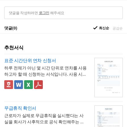
댓글을 작성하려면
해주세요
로그인
댓글(0)
최신순
공감순
추천서식
표준 시간단위 연차 신청서
하루 전체가 아닌 몇 시간 단위로 연차를 사용
하고자 할 때 신청하는 서식입니다. 사용 시간
을 연차 일수로 환산하는 기준표를 계약서 자
체에 포함하고 있어, 신청자와 승인자 모두 몇
✅ 이 서식의 구성 특징
시간이 얼마의 연차에 해당하는지 즉시 확인
- 시간단위 연차 환산 기준표를 1시간부터 8
할 수 있는 것이 특징입니다.
시간까지 표로 제시해, "몇 시간을 쓰면 연차
며칠에 해당하는지"를 신청서 자체에서 바로
- 사용시간을 "14:00~16:00(총 2시간)"처럼
무급휴직 확인서
계산·검증 가능
시작·종료 시각과 총 시간을 함께 기재하도록
근로자가 실제로 무급휴직을 실시했다는 사
해, 반차보다 세분화된 시간 단위로 병원 진
- "회사의 소정근로시간에 따라 차감기준은
실을 회사가 사후적으로 공식 확인해주는 증
료, 관공서 방문 등 짧은 용무에 유연하게 대
달라질 수 있음"이라는 단서를 명시해, 하루 8