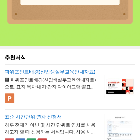
추천서식
파워포인트배경(신입생실무교육안내자료)
🏢 파워포인트배경(신입생실무교육안내자료)
으로, 표지·목차·내지·간지·다이어그램·끝표지
로 구성된 비즈니스 프레젠테이션 템플릿입
니다. 코럴 레드·블랙·크림 컬러와 원형 그래
💡 사용 꿀팁
픽을 모듈처럼 조합한 팝아트풍 디자인으로,
▪️ 신입생 실무교육 안내 자료뿐만 아니라 신
딱딱하지 않으면서도 세련된 느낌으로 정보
입사원 온보딩 자료, 오리엔테이션 자료, 워크
표준 시간단위 연차 신청서
를 전달할 수 있도록 디자인되었습니다. 밝고
숍 안내서 등으로 다양하게 활용할 수 있습니
▪️ 다이어그램 페이지를 활용하면 교육 커리큘
하루 전체가 아닌 몇 시간 단위로 연차를 사용
경쾌한 톤으로 구성되어 있어 신입 구성원을
다.
럼, 진행 일정, 단계별 프로세스 등을 한눈에
하고자 할 때 신청하는 서식입니다. 사용 시간
대상으로 하는 자료에 특히 잘 어울리며, 신입
보기 쉽게 정리할 수 있습니다.
▪️ 문구와 이미지 교체만으로 대학 신입생 가이
을 연차 일수로 환산하는 기준표를 계약서 자