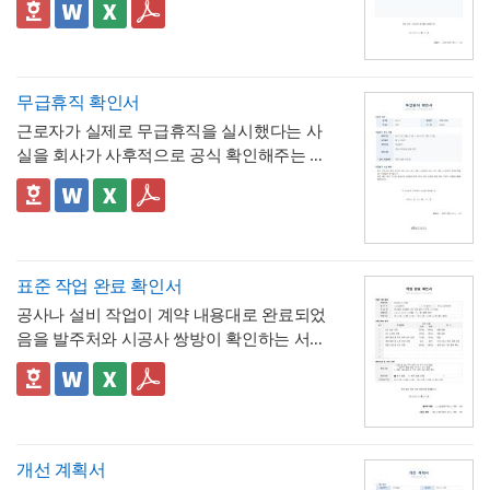
생·신입사원 실무교육 안내 자료부터 오리엔
드북, 사내 교육 자료, 동아리 소개 자료 등 다
체에 포함하고 있어, 신청자와 승인자 모두 몇
✅ 이 서식의 구성 특징
테이션 자료, 사내 교육 매뉴얼, 스터디·워크
양한 주제로 응용 가능합니다.
▪️ 코럴 레드와 블랙의 경쾌한 컬러 조합 덕분
시간이 얼마의 연차에 해당하는지 즉시 확인
- 시간단위 연차 환산 기준표를 1시간부터 8
숍 자료까지 다양한 문서를 보기 쉽게 제작할
에 발표 자료를 만들 때 친근하면서도 세련된
할 수 있는 것이 특징입니다.
시간까지 표로 제시해, "몇 시간을 쓰면 연차
수 있습니다. 대학교의 신입생 대상 실무교육
인상을 남길 수 있습니다.
며칠에 해당하는지"를 신청서 자체에서 바로
- 사용시간을 "14:00~16:00(총 2시간)"처럼
무급휴직 확인서
안내, 기업의 신입사원 온보딩 자료, 동아리·
* 해당 템플릿에 사용된 폰트는 [ Pretendard
계산·검증 가능
시작·종료 시각과 총 시간을 함께 기재하도록
학회의 오리엔테이션 자료, 교육기관의 커리
] 입니다.
근로자가 실제로 무급휴직을 실시했다는 사
해, 반차보다 세분화된 시간 단위로 병원 진
- "회사의 소정근로시간에 따라 차감기준은
큘럼 소개 등 실무에 필요한 내용을 효과적으
폰트가 없을 경우 기본 폰트로 보입니다.
* 폰트는 따로 제공되지 않으므로 다운로드
실을 회사가 사후적으로 공식 확인해주는 증
료, 관공서 방문 등 짧은 용무에 유연하게 대
달라질 수 있음"이라는 단서를 명시해, 하루 8
로 정리할 수 있으며, 대학교·기업 인사팀·교
및 변경하여 사용하시기 바랍니다.
명서입니다. 휴직원(신청서)이 사전 승인 절차
응
시간 근무가 아닌 사업장에서도 환산 기준을
- 업무 특이사항란을 별도로 두어, 시간단위
육기관·동아리 및 학회 등 다양한 분야에서 활
를 위한 문서라면, 이 확인서는 이미 실시된
📣 이 서식의 구성 특징
조정해 적용할 수 있음을 안내
연차 사용으로 인해 발생할 수 있는 업무 공백
용하기 좋습니다. 특히 젊고 트렌디한 감각으
파워포인트 > 배경템플릿 > 비즈니스/금융
무급휴직의 기간과 무급 여부를 사후에 증명
1. 휴직기간과 별도로 휴직일수(총 ○○일간)를
이나 회의 일정 조율 여부를 함께 기록
로 신입 구성원의 눈길을 끌어야 하는 담당자
배경템플릿 12P
하는 최종 확인 문서라는 점이 특징입니다.
명시해, 실제 무급으로 처리된 정확한 일수를
📣 시간단위 환산 기준 적용 시 참고할 점
에게 추천하는 템플릿입니다.
한눈에 확인할 수 있도록 함
2. "급여 지급여부 : 무급(급여 미지급)"이라는
표에 제시된 환산 기준은 1일 8시간(주 40시
표준 작업 완료 확인서
항목을 별도로 명시해, 이 휴직이 유급이 아닌
간) 근무를 전제로 한 것이므로,
소정근로시간
공사나 설비 작업이 계약 내용대로 완료되었
무급으로 처리되었음을 문서상 명확히 못박
3. "회사 내부 규정에 따른 휴직 기준이 적용
이 다른 사업장이라면 이 기준을 그대로 적용
음을 발주처와 시공사 쌍방이 확인하는 서식
음
되었음을 확인한다"는 문구로, 이 무급휴직이
하지 않도록 유의
해야 합니다. 예를 들어 소정
입니다. 작업항목별로 계획 수량과 완료 수량
임의가 아니라 회사의 정식 내부 규정 절차를
4. 확인자(경영지원팀 담당자)의 서명과 회사
근로시간이 7시간인 사업장이라면 1시간당
을 나란히 대조하고, 하자 여부와 하자보증기
✅ 계획 대비 완료 수량 검증 및 하자 확인 관
거쳐 승인·실시되었음을 명시
직인으로 마무리해, 근로자가 이 문서를 대외
연차 환산 비율이 0.125일이 아닌 약 0.143일
간을 명시하는 구조로 되어 있어, 준공 시점의
련 참고할 점
기관에 제출할 수 있는 공식 증명서로서의 효
(1/7)로 달라지므로, 인사 담당자는 자사의 취
이행 완료 여부를 세부 항목까지 투명하게 검
계획과 완료 수량이 일치하지 않는 항목이 있
력을 갖추도록 구성
💡 작성 팁
업규칙이나 단체협약에 명시된 소정근로시간
증할 수 있는 것이 특징입니다.
다면 반드시 비고란에 그 사유(예 : 설계 변경,
무급휴직 확인서는
휴직기간과 일수를 정확
개선 계획서
을 기준으로 별도의 환산표를 마련해두는 것
현장 여건상 수량 조정 등)를 구체적으로 기재