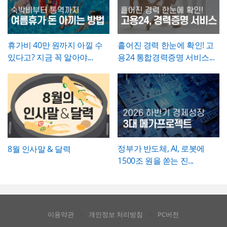
적인 검증을 거친 문서로서의 효력을 갖도록
요성이 훨씬 명확하게 전달됩니다. 개선 목표
관리하시기 바랍니다.
는 문제점에서 언급한 리스크가 해소되는 방
향으로 구체적으로 서술하고, 기대효과는 가
능한 한 수치화(업무시간 단축 몇 시간, 만족
휴가비 40만 원까지 아낄 수
흩어진 경력 한눈에 확인! 고
도 개선 등)해 목표와의 인과관계가 드러나도
있다고? 지금 꼭 알아야...
용24 통합경력증명 서비스...
록 작성하는 것이 좋습니다.
정부가 반도체, AI, 로봇에
8월 인사말 & 달력
1500조 원을 쏟는 진...
이용약관
개인정보 처리방침
PC버전