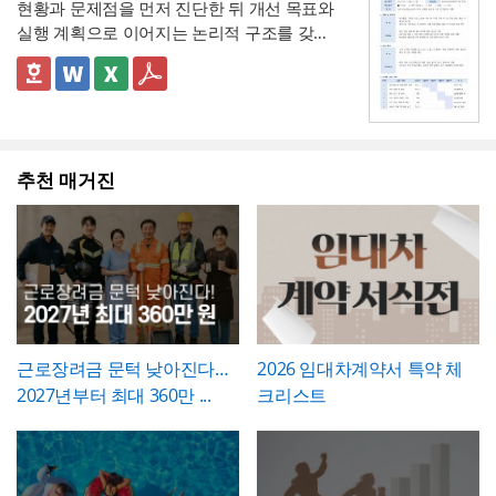
히 계산해 기재
하는 것이 가장 중요합니다. 휴
현황과 문제점을 먼저 진단한 뒤 개선 목표와
이 정확합니다. 또한 법정 연차휴가는 원칙적
해야 하며, 임의로 수량을 맞춰 기재하는 일이
💡 작성 팁
직 시작일과 종료일을 실제 승인된 휴직원 내
실행 계획으로 이어지는 논리적 구조를 갖춘
으로 1일 단위 사용이 기본이며, 시간단위 사
없도록 해야 합니다. 하자여부를 "하자 없
작업 완료 확인서는
계획과 완료의 정확한 대
용과 정확히 대조하고, 총 휴직일수는 달력상
업무 개선 보고서입니다. 개선분야를 IT·전산,
용은 법적 의무사항이 아니라 회사가 취업규
음"으로 확인하는 경우에도 하자보증기간 내
조가 가장 중요
하므로, 현장 실사를 통해 실제
실제 일수를 정확히 세어 기재해야 이후 급여
업무 프로세스, 안전, 품질 등으로 체크박스
👔 이 서식의 구성 특징
칙 등을 통해 자율적으로 도입하는 제도이므
에 새로운 하자가 발견될 수 있으므로, 이 확
완료된 개소·수량을 정확히 확인한 뒤 계획 수
나 4대보험 정산 시 오류가 발생하지 않습니
구분하고, 단계별 실행 계획을 주차별 간트차
- 개선분야를 IT·전산, 업무 프로세스, 안전, 품
로, 도입 여부와 세부 기준은 사내 규정에 명
인서가 하자보증기간 이후의 책임까지 면제
량과 나란히 기재하시기 바랍니다. 만약 계획
다. 휴직사유는 근로자의 개인정보 보호를 고
트 형태로 시각화한 것이 특징입니다.
질, 기타로 체크박스 구분해, 다양한 부서의
확히 정해두는 것이 바람직합니다.
하는 것은 아니라는 점을 발주처와 시공사 모
과 완료 수량이 다른 항목이 있다면 반드시 비
려해 과도하게 상세한 내용보다는 "개인 사
개선 과제를 하나의
- 현황 및 문제점 섹션을 현황과 문제점으로
표준 양식으로 통일 관리
두 명확히 인지하고 있어야 합니다.
고란에 그 사유를 구체적으로 남겨, 나중에 왜
정" 등 적정 수준으로 기재하는 것이 일반적이
가능
나누어 구성해, 단순 현상 나열이 아니라
추천 매거진
왜
수량 차이가 발생했는지 근거를 확인할 수 있
며, 필요한 경우에만 구체적인 사유를 명시하
개선이 필요한지 논리적 인과관계를 명확히
- 개선 목표와 기대효과를 구분해, 무엇을 이
도록 하는 것이 중요합니다. 특이사항란에는
는 것이 좋습니다. 이 확인서를 발급한 이후에
제시
룰 것인지(목표)와 그 결과 무엇이 좋아지는지
작업 중 발견된 예상치 못한 사항(부식, 노후
는 반드시 4대보험 관련 신고(납부예외 신청
(효과)를 별도로 서술함으로써 보고받는 결재
- 단계별 실행 계획표에 담당자와 주차별 일정
배선 등)과 그에 대한 처리 결과를 함께 기록
등)가 함께 이루어졌는지 확인하고, 급여대장
권자가
(0월0주~0월0주)을 매트릭스 형태로 배치해,
투자 대비 효과를 판단
하기 쉽도록 구
해, 계약 범위를 벗어난 추가 작업이 있었다면
에도 해당 기간이 무급으로 정확히 반영되었
성
각 실행 단계가 언제 진행되는지
- 예산(안)을 부가세 포함 금액으로 상단에 명
간트차트처
그 사실과 처리 근거를 명확히 남겨두시기 바
는지 재차 점검하시기 바랍니다.
럼 시각적으로 확인
시해, 개선 계획의 실행 가능성을
가능
예산 규모
랍니다. 하자여부는 실제 현장 점검 결과에 따
측면에서도 함께 검토
할 수 있도록 함
라 정확히 체크하고, 하자가 있는 경우에는 내
근로장려금 문턱 낮아진다…
2026 임대차계약서 특약 체
💡 작성 팁
용을 구체적으로 기재해 향후 보수 책임의 근
2027년부터 최대 360만 ...
크리스트
개선 계획서는
현황과 문제점을 최대한 구체
거로 삼을 수 있도록 하는 것이 좋습니다. 마
적인 수치로 제시하는 것이 설득력의 핵심
입
지막으로 발주처와 시공사 양측의 서명은 실
니다. "노후화되었다", "느리다"처럼 막연한
제 현장 검수에 참여한 담당자가 직접 하도록
표현 대신 실제 사용연수, 장애 발생 빈도, 소
하여, 이 확인서가 형식적 서류가 아니라 실질
요 시간 등 정량적 근거를 제시하면 개선의 필