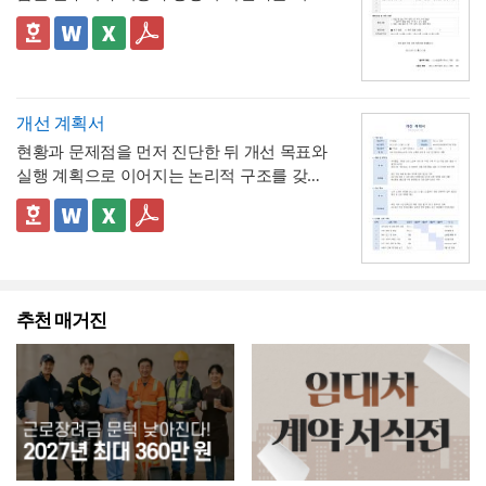
음
되었음을 확인한다"는 문구로, 이 무급휴직이
지 않도록 유의
해야 합니다. 예를 들어 소정근
입니다. 작업항목별로 계획 수량과 완료 수량
임의가 아니라 회사의 정식 내부 규정 절차를
4. 확인자(경영지원팀 담당자)의 서명과 회사
로시간이 7시간인 사업장이라면 1시간당 연
을 나란히 대조하고, 하자 여부와 하자보증기
✅ 계획 대비 완료 수량 검증 및 하자 확인 관련
거쳐 승인·실시되었음을 명시
직인으로 마무리해, 근로자가 이 문서를 대외
차 환산 비율이 0.125일이 아닌 약 0.143일
간을 명시하는 구조로 되어 있어, 준공 시점의
참고할 점
기관에 제출할 수 있는 공식 증명서로서의 효
(1/7)로 달라지므로, 인사 담당자는 자사의 취
이행 완료 여부를 세부 항목까지 투명하게 검
계획과 완료 수량이 일치하지 않는 항목이 있
력을 갖추도록 구성
💡 작성 팁
업규칙이나 단체협약에 명시된 소정근로시간
증할 수 있는 것이 특징입니다.
다면 반드시 비고란에 그 사유(예 : 설계 변경,
무급휴직 확인서는
휴직기간과 일수를 정확히
개선 계획서
을 기준으로 별도의 환산표를 마련해두는 것
현장 여건상 수량 조정 등)를 구체적으로 기재
계산해 기재
하는 것이 가장 중요합니다. 휴직
현황과 문제점을 먼저 진단한 뒤 개선 목표와
이 정확합니다. 또한 법정 연차휴가는 원칙적
해야 하며, 임의로 수량을 맞춰 기재하는 일이
💡 작성 팁
시작일과 종료일을 실제 승인된 휴직원 내용
실행 계획으로 이어지는 논리적 구조를 갖춘
으로 1일 단위 사용이 기본이며, 시간단위 사
없도록 해야 합니다. 하자여부를 "하자 없
작업 완료 확인서는
계획과 완료의 정확한 대조
과 정확히 대조하고, 총 휴직일수는 달력상 실
업무 개선 보고서입니다. 개선분야를 IT·전산,
용은 법적 의무사항이 아니라 회사가 취업규
음"으로 확인하는 경우에도 하자보증기간 내
가 가장 중요
하므로, 현장 실사를 통해 실제 완
제 일수를 정확히 세어 기재해야 이후 급여나
업무 프로세스, 안전, 품질 등으로 체크박스
👔 이 서식의 구성 특징
칙 등을 통해 자율적으로 도입하는 제도이므
에 새로운 하자가 발견될 수 있으므로, 이 확
료된 개소·수량을 정확히 확인한 뒤 계획 수량
4대보험 정산 시 오류가 발생하지 않습니다.
구분하고, 단계별 실행 계획을 주차별 간트차
- 개선분야를 IT·전산, 업무 프로세스, 안전, 품
로, 도입 여부와 세부 기준은 사내 규정에 명
인서가 하자보증기간 이후의 책임까지 면제
과 나란히 기재하시기 바랍니다. 만약 계획과
휴직사유는 근로자의 개인정보 보호를 고려
트 형태로 시각화한 것이 특징입니다.
질, 기타로 체크박스 구분해, 다양한 부서의
확히 정해두는 것이 바람직합니다.
하는 것은 아니라는 점을 발주처와 시공사 모
완료 수량이 다른 항목이 있다면 반드시 비고
해 과도하게 상세한 내용보다는 "개인 사정"
개선 과제를 하나의
- 현황 및 문제점 섹션을 현황과 문제점으로
표준 양식으로 통일 관리
두 명확히 인지하고 있어야 합니다.
란에 그 사유를 구체적으로 남겨, 나중에 왜
등 적정 수준으로 기재하는 것이 일반적이며,
가능
나누어 구성해, 단순 현상 나열이 아니라
추천 매거진
왜 개
수량 차이가 발생했는지 근거를 확인할 수 있
필요한 경우에만 구체적인 사유를 명시하는
선이 필요한지 논리적 인과관계를 명확히 제시
- 개선 목표와 기대효과를 구분해, 무엇을 이
도록 하는 것이 중요합니다. 특이사항란에는
것이 좋습니다. 이 확인서를 발급한 이후에는
룰 것인지(목표)와 그 결과 무엇이 좋아지는지
작업 중 발견된 예상치 못한 사항(부식, 노후
반드시 4대보험 관련 신고(납부예외 신청 등)
(효과)를 별도로 서술함으로써 보고받는 결재
- 단계별 실행 계획표에 담당자와 주차별 일정
배선 등)과 그에 대한 처리 결과를 함께 기록
가 함께 이루어졌는지 확인하고, 급여대장에
권자가
(0월0주~0월0주)을 매트릭스 형태로 배치해,
투자 대비 효과를 판단
하기 쉽도록 구
해, 계약 범위를 벗어난 추가 작업이 있었다면
도 해당 기간이 무급으로 정확히 반영되었는
성
각 실행 단계가 언제 진행되는지
- 예산(안)을 부가세 포함 금액으로 상단에 명
간트차트처
그 사실과 처리 근거를 명확히 남겨두시기 바
지 재차 점검하시기 바랍니다.
럼 시각적으로 확인
시해, 개선 계획의 실행 가능성을
가능
예산 규모 측
랍니다. 하자여부는 실제 현장 점검 결과에 따
면에서도 함께 검토
할 수 있도록 함