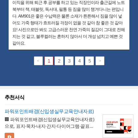
이직을 위해 퇴근 후 공부를 하고 있는 직장인이라 출근길에 노트
북부터 책, 태블릿, 독서대, 필통 등 짐을 많이 챙겨다니는 편입니
다. AM901은 좋은 수납력은 물론 소재가 튼튼해서 짐을 많이 넣
어도 가죽 형태가 흐트러질 걱정이 없을 것 같아 참 좋은 것 같아
요! 사진으로만 봐도 고급스러운 천연 가죽의 질감이 그대로 전해
지는 것 같고, 블루컬러는 흔하지 않아서 더 개성 넘치고 예쁜 것
같아요.
1
2
3
4
5
<
>
추천서식
파워포인트배경(신입생실무교육안내자료)
🏢 파워포인트배경(신입생실무교육안내자료)
으로, 표지·목차·내지·간지·다이어그램·끝표지
로 구성된 비즈니스 프레젠테이션 템플릿입