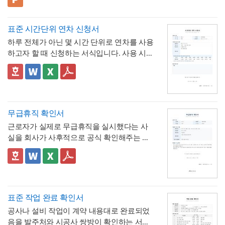
니다. 코럴 레드·블랙·크림 컬러와 원형 그래
💡 사용 꿀팁
픽을 모듈처럼 조합한 팝아트풍 디자인으로,
▪️ 신입생 실무교육 안내 자료뿐만 아니라 신
딱딱하지 않으면서도 세련된 느낌으로 정보
입사원 온보딩 자료, 오리엔테이션 자료, 워크
표준 시간단위 연차 신청서
를 전달할 수 있도록 디자인되었습니다. 밝고
숍 안내서 등으로 다양하게 활용할 수 있습니
▪️ 다이어그램 페이지를 활용하면 교육 커리큘
하루 전체가 아닌 몇 시간 단위로 연차를 사용
경쾌한 톤으로 구성되어 있어 신입 구성원을
다.
럼, 진행 일정, 단계별 프로세스 등을 한눈에
하고자 할 때 신청하는 서식입니다. 사용 시간
대상으로 하는 자료에 특히 잘 어울리며, 신입
보기 쉽게 정리할 수 있습니다.
▪️ 문구와 이미지 교체만으로 대학 신입생 가이
을 연차 일수로 환산하는 기준표를 계약서 자
생·신입사원 실무교육 안내 자료부터 오리엔
드북, 사내 교육 자료, 동아리 소개 자료 등 다
체에 포함하고 있어, 신청자와 승인자 모두 몇
✅ 이 서식의 구성 특징
테이션 자료, 사내 교육 매뉴얼, 스터디·워크
양한 주제로 응용 가능합니다.
▪️ 코럴 레드와 블랙의 경쾌한 컬러 조합 덕분
시간이 얼마의 연차에 해당하는지 즉시 확인
- 시간단위 연차 환산 기준표를 1시간부터 8
숍 자료까지 다양한 문서를 보기 쉽게 제작할
에 발표 자료를 만들 때 친근하면서도 세련된
할 수 있는 것이 특징입니다.
시간까지 표로 제시해, "몇 시간을 쓰면 연차
수 있습니다. 대학교의 신입생 대상 실무교육
인상을 남길 수 있습니다.
며칠에 해당하는지"를 신청서 자체에서 바로
- 사용시간을 "14:00~16:00(총 2시간)"처럼
무급휴직 확인서
안내, 기업의 신입사원 온보딩 자료, 동아리·
* 해당 템플릿에 사용된 폰트는 [ Pretendard
계산·검증 가능
시작·종료 시각과 총 시간을 함께 기재하도록
학회의 오리엔테이션 자료, 교육기관의 커리
] 입니다.
근로자가 실제로 무급휴직을 실시했다는 사
해, 반차보다 세분화된 시간 단위로 병원 진
- "회사의 소정근로시간에 따라 차감기준은
큘럼 소개 등 실무에 필요한 내용을 효과적으
폰트가 없을 경우 기본 폰트로 보입니다.
* 폰트는 따로 제공되지 않으므로 다운로드
실을 회사가 사후적으로 공식 확인해주는 증
료, 관공서 방문 등 짧은 용무에 유연하게 대
달라질 수 있음"이라는 단서를 명시해, 하루 8
로 정리할 수 있으며, 대학교·기업 인사팀·교
및 변경하여 사용하시기 바랍니다.
명서입니다. 휴직원(신청서)이 사전 승인 절차
응
시간 근무가 아닌 사업장에서도 환산 기준을
- 업무 특이사항란을 별도로 두어, 시간단위
육기관·동아리 및 학회 등 다양한 분야에서 활
를 위한 문서라면, 이 확인서는 이미 실시된
📣 이 서식의 구성 특징
조정해 적용할 수 있음을 안내
연차 사용으로 인해 발생할 수 있는 업무 공백
용하기 좋습니다. 특히 젊고 트렌디한 감각으
파워포인트 > 배경템플릿 > 비즈니스/금융
무급휴직의 기간과 무급 여부를 사후에 증명
1. 휴직기간과 별도로 휴직일수(총 ○○일간)를
이나 회의 일정 조율 여부를 함께 기록
로 신입 구성원의 눈길을 끌어야 하는 담당자
배경템플릿 12P
하는 최종 확인 문서라는 점이 특징입니다.
명시해, 실제 무급으로 처리된 정확한 일수를
📣 시간단위 환산 기준 적용 시 참고할 점
에게 추천하는 템플릿입니다.
한눈에 확인할 수 있도록 함
2. "급여 지급여부 : 무급(급여 미지급)"이라는
표에 제시된 환산 기준은 1일 8시간(주 40시
표준 작업 완료 확인서
항목을 별도로 명시해, 이 휴직이 유급이 아닌
간) 근무를 전제로 한 것이므로,
소정근로시간
공사나 설비 작업이 계약 내용대로 완료되었
무급으로 처리되었음을 문서상 명확히 못박
3. "회사 내부 규정에 따른 휴직 기준이 적용
이 다른 사업장이라면 이 기준을 그대로 적용하
음을 발주처와 시공사 쌍방이 확인하는 서식