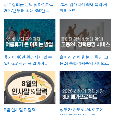
라 정확히 체크하고, 하자가 있는 경우에는 내
근로장려금 문턱 낮아진다…
2026 임대차계약서 특약 체
💡 작성 팁
용을 구체적으로 기재해 향후 보수 책임의 근
2027년부터 최대 360만 ...
크리스트
개선 계획서는
현황과 문제점을 최대한 구체적
거로 삼을 수 있도록 하는 것이 좋습니다. 마
인 수치로 제시하는 것이 설득력의 핵심
입니다.
지막으로 발주처와 시공사 양측의 서명은 실
"노후화되었다", "느리다"처럼 막연한 표현 대
제 현장 검수에 참여한 담당자가 직접 하도록
신 실제 사용연수, 장애 발생 빈도, 소요 시간
하여, 이 확인서가 형식적 서류가 아니라 실질
등 정량적 근거를 제시하면 개선의 필요성이
적인 검증을 거친 문서로서의 효력을 갖도록
훨씬 명확하게 전달됩니다. 개선 목표는 문제
관리하시기 바랍니다.
점에서 언급한 리스크가 해소되는 방향으로
구체적으로 서술하고, 기대효과는 가능한 한
수치화(업무시간 단축 몇 시간, 만족도 개선
휴가비 40만 원까지 아낄 수
흩어진 경력 한눈에 확인! 고
등)해 목표와의 인과관계가 드러나도록 작성
있다고? 지금 꼭 알아야...
용24 통합경력증명 서비스...
하는 것이 좋습니다.
정부가 반도체, AI, 로봇에
8월 인사말 & 달력