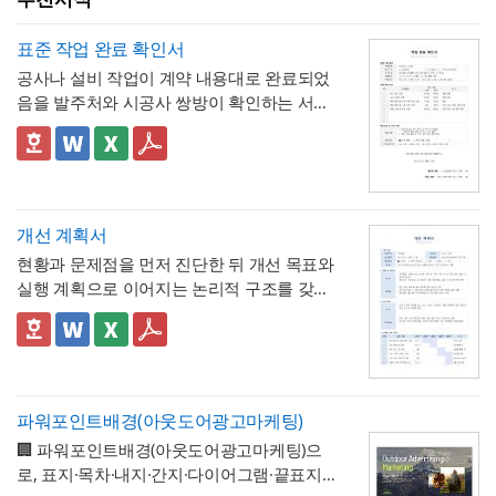
표준 작업 완료 확인서
공사나 설비 작업이 계약 내용대로 완료되었
음을 발주처와 시공사 쌍방이 확인하는 서식
입니다. 작업항목별로 계획 수량과 완료 수량
을 나란히 대조하고, 하자 여부와 하자보증기
✅ 계획 대비 완료 수량 검증 및 하자 확인 관
간을 명시하는 구조로 되어 있어, 준공 시점의
련 참고할 점
이행 완료 여부를 세부 항목까지 투명하게 검
계획과 완료 수량이 일치하지 않는 항목이 있
증할 수 있는 것이 특징입니다.
다면 반드시 비고란에 그 사유(예 : 설계 변경,
개선 계획서
현장 여건상 수량 조정 등)를 구체적으로 기재
현황과 문제점을 먼저 진단한 뒤 개선 목표와
해야 하며, 임의로 수량을 맞춰 기재하는 일이
💡 작성 팁
실행 계획으로 이어지는 논리적 구조를 갖춘
없도록 해야 합니다. 하자여부를 "하자 없
작업 완료 확인서는
계획과 완료의 정확한 대
업무 개선 보고서입니다. 개선분야를 IT·전산,
음"으로 확인하는 경우에도 하자보증기간 내
조가 가장 중요
하므로, 현장 실사를 통해 실제
업무 프로세스, 안전, 품질 등으로 체크박스
👔 이 서식의 구성 특징
에 새로운 하자가 발견될 수 있으므로, 이 확
완료된 개소·수량을 정확히 확인한 뒤 계획 수
구분하고, 단계별 실행 계획을 주차별 간트차
- 개선분야를 IT·전산, 업무 프로세스, 안전, 품
인서가 하자보증기간 이후의 책임까지 면제
량과 나란히 기재하시기 바랍니다. 만약 계획
트 형태로 시각화한 것이 특징입니다.
질, 기타로 체크박스 구분해, 다양한 부서의
하는 것은 아니라는 점을 발주처와 시공사 모
과 완료 수량이 다른 항목이 있다면 반드시 비
개선 과제를 하나의
- 현황 및 문제점 섹션을 현황과 문제점으로
표준 양식으로 통일 관리
두 명확히 인지하고 있어야 합니다.
고란에 그 사유를 구체적으로 남겨, 나중에 왜
파워포인트배경(아웃도어광고마케팅)
가능
나누어 구성해, 단순 현상 나열이 아니라
왜
수량 차이가 발생했는지 근거를 확인할 수 있
🏢 파워포인트배경(아웃도어광고마케팅)으
개선이 필요한지 논리적 인과관계를 명확히
- 개선 목표와 기대효과를 구분해, 무엇을 이
도록 하는 것이 중요합니다. 특이사항란에는
로, 표지·목차·내지·간지·다이어그램·끝표지로
제시
룰 것인지(목표)와 그 결과 무엇이 좋아지는지
작업 중 발견된 예상치 못한 사항(부식, 노후