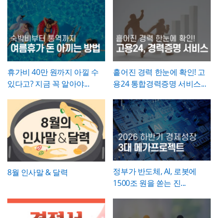
휴직원은
세부사유를 구체적이고 명확하게
해두는 것이 바람직합니다. 임명장 자체에는
를 간결하면서도 격식 있게 다듬는 것이 중요
서술하는 것이 승인 절차를 원활하게 하는 핵
직책과 발령일 외의 세부 조건(급여 변동, 권
합니다. 발령일자, 소속, 직책명은 실제 인사
심
입니다. 질병휴직의 경우 진단명과 필요 요
한 범위 등)을 담지 않는 것이 일반적이므로,
발령 결재 내용과 정확히 일치시켜 기재하고,
양 기간에 대한 의사 소견을 구체적으로 기재
이런 실무적 내용이 필요하다면 별도 문서로
영문 성명 표기는 여권이나 사원증에 등록된
하고, 진단서 등 객관적 증빙서류를 반드시 첨
보완하는 것이 좋습니다.
로마자 표기법과 통일해 혼선이 없도록 하시
부하도록 안내하시기 바랍니다. 휴직기간과
기 바랍니다. 문서번호는 사내 인사발령 대장
복직예정일은 가능한 명확한 날짜로 특정하
휴가비 40만 원까지 아낄 수
흩어진 경력 한눈에 확인! 고
의 번호 체계와 연동해 부여하면, 추후 임명
고, 만약 진단 결과에 따라 기간이 변동될 가
있다고? 지금 꼭 알아야...
용24 통합경력증명 서비스...
이력을 조회하거나 경력증명서 발급 시 참조
능성이 있다면 그 가능성을 세부사유에 함께
자료로 활용하기 편리합니다.
언급해두는 것이 좋습니다.
정부가 반도체, AI, 로봇에
8월 인사말 & 달력
1500조 원을 쏟는 진...